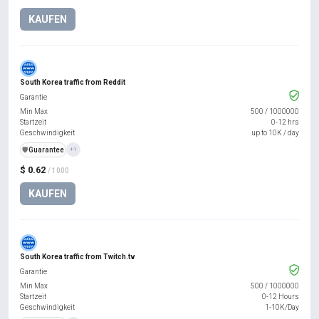
KAUFEN
South Korea traffic from Reddit
Garantie
Min Max
500
/
1000000
Startzeit
0-12 hrs
Geschwindigkeit
up to 10K / day
️🛡️
Guarantee
+1
$ 0.62
/ 1000
KAUFEN
South Korea traffic from Twitch.tv
Garantie
Min Max
500
/
1000000
Startzeit
0-12 Hours
Geschwindigkeit
1-10K/Day