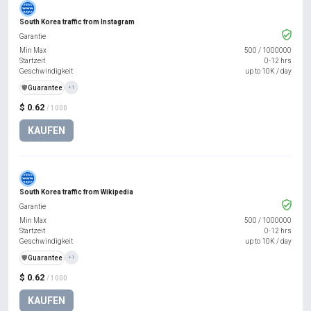
South Korea traffic from Instagram
Garantie
Min Max
500
/
1000000
Startzeit
0-12 hrs
Geschwindigkeit
up to 10K / day
️🛡️
Guarantee
+1
$ 0.62
/ 1000
KAUFEN
South Korea traffic from Wikipedia
Garantie
Min Max
500
/
1000000
Startzeit
0-12 hrs
Geschwindigkeit
up to 10K / day
️🛡️
Guarantee
+1
$ 0.62
/ 1000
KAUFEN