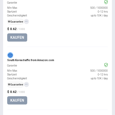
Garantie
Min Max
500
/
1000000
Startzeit
0-12 hrs
Geschwindigkeit
up to 10K / day
️🛡️
Guarantee
+1
$ 0.62
/ 1000
KAUFEN
South Korea traffic from Amazon.com
Garantie
Min Max
500
/
1000000
Startzeit
0-12 hrs
Geschwindigkeit
up to 10K / day
️🛡️
Guarantee
+1
$ 0.62
/ 1000
KAUFEN