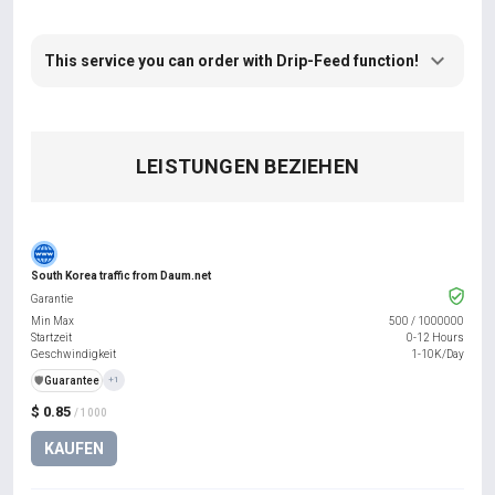
This service you can order with Drip-Feed function!
LEISTUNGEN BEZIEHEN
South Korea traffic from Daum.net
Garantie
Min Max
500
/
1000000
Startzeit
0-12 Hours
Geschwindigkeit
1-10K/Day
️🛡️
Guarantee
+1
$ 0.85
/ 1000
KAUFEN