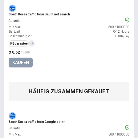
South Korea traffic from Daum.net search
Garantie
Min Max
500
/
1000000
Startzeit
0-12 Hours
Geschwindigkeit
1-10K/Day
️🛡️
Guarantee
+1
$ 0.62
/ 1000
KAUFEN
HÄUFIG ZUSAMMEN GEKAUFT
South Korea traffic from Google.co.kr
Garantie
Min Max
500
/
1000000