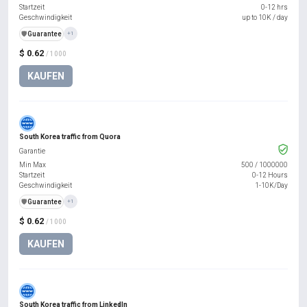
Startzeit
0-12 hrs
Geschwindigkeit
up to 10K / day
️🛡️
Guarantee
+1
$ 0.62
/ 1000
KAUFEN
South Korea traffic from Quora
Garantie
Min Max
500
/
1000000
Startzeit
0-12 Hours
Geschwindigkeit
1-10K/Day
️🛡️
Guarantee
+1
$ 0.62
/ 1000
KAUFEN
South Korea traffic from LinkedIn