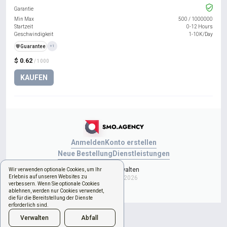
Garantie
Min Max
500
/
1000000
Startzeit
0-12 Hours
Geschwindigkeit
1-10K/Day
️🛡️
Guarantee
+1
$ 0.62
/ 1000
KAUFEN
Anmelden
Konto erstellen
Neue Bestellung
Dienstleistungen
Cookies verwalten
Wir verwenden optionale Cookies, um Ihr
Erlebnis auf unseren Websites zu
Copyright © 2026
verbessern. Wenn Sie optionale Cookies
ablehnen, werden nur Cookies verwendet,
die für die Bereitstellung der Dienste
erforderlich sind.
Verwalten
Abfall