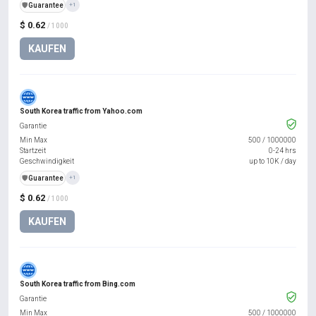
️🛡️
Guarantee
+1
$ 0.62
/ 1000
KAUFEN
South Korea traffic from Yahoo.com
Garantie
Min Max
500
/
1000000
Startzeit
0-24 hrs
Geschwindigkeit
up to 10K / day
️🛡️
Guarantee
+1
$ 0.62
/ 1000
KAUFEN
South Korea traffic from Bing.com
Garantie
Min Max
500
/
1000000