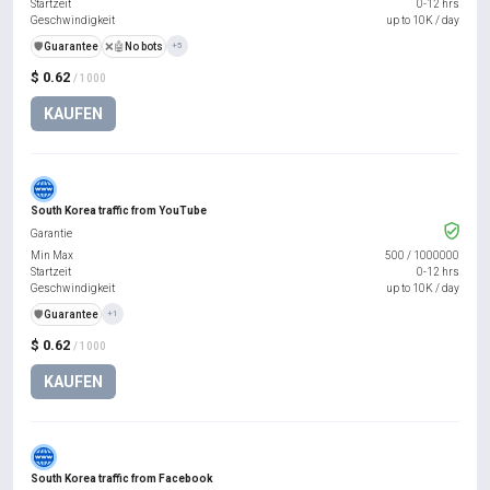
Startzeit
0-12 hrs
Geschwindigkeit
up to 10K / day
️🛡️
Guarantee
❌🤖
No bots
+5
$ 0.62
/ 1000
KAUFEN
South Korea traffic from YouTube
Garantie
Min Max
500
/
1000000
Startzeit
0-12 hrs
Geschwindigkeit
up to 10K / day
️🛡️
Guarantee
+1
$ 0.62
/ 1000
KAUFEN
South Korea traffic from Facebook