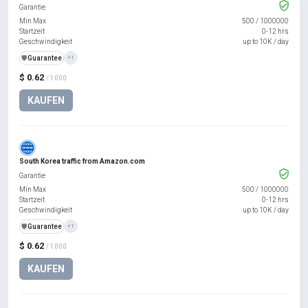
Garantie
Min Max
500
/
1000000
Startzeit
0-12 hrs
Geschwindigkeit
up to 10K / day
️🛡️
Guarantee
+1
$ 0.62
/ 1000
KAUFEN
South Korea traffic from Amazon.com
Garantie
Min Max
500
/
1000000
Startzeit
0-12 hrs
Geschwindigkeit
up to 10K / day
️🛡️
Guarantee
+1
$ 0.62
/ 1000
KAUFEN