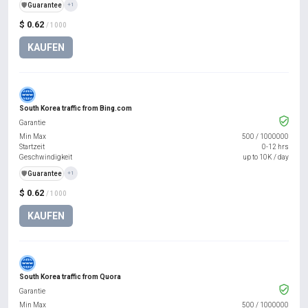
️🛡️
Guarantee
+1
$ 0.62
/ 1000
KAUFEN
South Korea traffic from Bing.com
Garantie
Min Max
500
/
1000000
Startzeit
0-12 hrs
Geschwindigkeit
up to 10K / day
️🛡️
Guarantee
+1
$ 0.62
/ 1000
KAUFEN
South Korea traffic from Quora
Garantie
Min Max
500
/
1000000