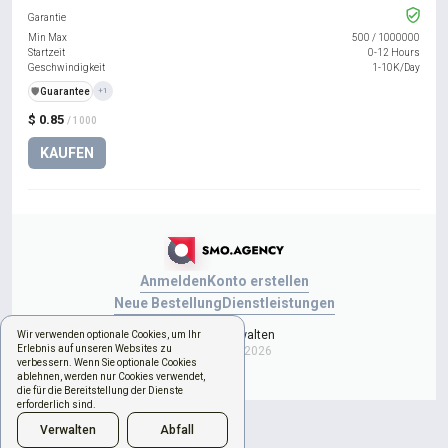
Garantie
Min Max
500
/
1000000
Startzeit
0-12 Hours
Geschwindigkeit
1-10K/Day
️🛡️
Guarantee
+1
$ 0.85
/ 1000
KAUFEN
Anmelden
Konto erstellen
Neue Bestellung
Dienstleistungen
Cookies verwalten
Wir verwenden optionale Cookies, um Ihr
Erlebnis auf unseren Websites zu
Copyright © 2026
verbessern. Wenn Sie optionale Cookies
ablehnen, werden nur Cookies verwendet,
die für die Bereitstellung der Dienste
erforderlich sind.
Verwalten
Abfall