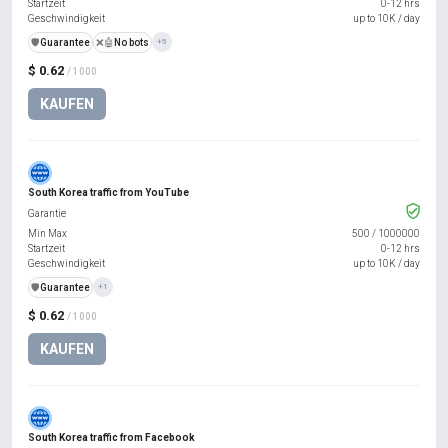
Startzeit
0-12 hrs
Geschwindigkeit
up to 10K / day
️🛡️
Guarantee
❌🤖
No bots
+5
$ 0.62
/ 1000
KAUFEN
South Korea traffic from YouTube
Garantie
Min Max
500
/
1000000
Startzeit
0-12 hrs
Geschwindigkeit
up to 10K / day
️🛡️
Guarantee
+1
$ 0.62
/ 1000
KAUFEN
South Korea traffic from Facebook