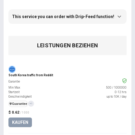
This service you can order with Drip-Feed function!
LEISTUNGEN BEZIEHEN
South Korea traffic from Reddit
Garantie
Min Max
500
/
1000000
Startzeit
0-12 hrs
Geschwindigkeit
up to 10K / day
️🛡️
Guarantee
+1
$ 0.62
/ 1000
KAUFEN