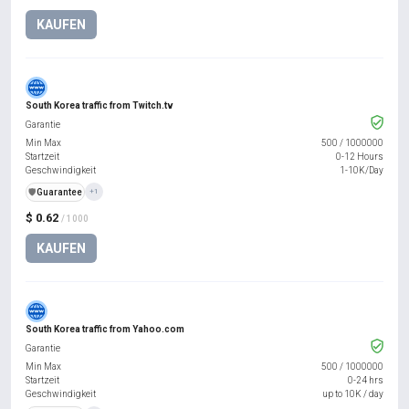
KAUFEN
South Korea traffic from Twitch.tv
Garantie
Min Max
500
/
1000000
Startzeit
0-12 Hours
Geschwindigkeit
1-10K/Day
️🛡️
Guarantee
+1
$ 0.62
/ 1000
KAUFEN
South Korea traffic from Yahoo.com
Garantie
Min Max
500
/
1000000
Startzeit
0-24 hrs
Geschwindigkeit
up to 10K / day