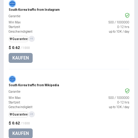
South Korea traffic from Instagram
Garantie
Min Max
500
/
1000000
Startzeit
0-12 hrs
Geschwindigkeit
up to 10K / day
️🛡️
Guarantee
+1
$ 0.62
/ 1000
KAUFEN
South Korea traffic from Wikipedia
Garantie
Min Max
500
/
1000000
Startzeit
0-12 hrs
Geschwindigkeit
up to 10K / day
️🛡️
Guarantee
+1
$ 0.62
/ 1000
KAUFEN