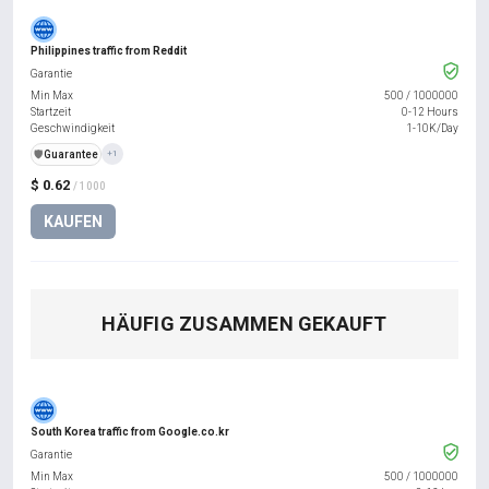
Philippines traffic from Reddit
Garantie
Min Max
500
/
1000000
Startzeit
0-12 Hours
Geschwindigkeit
1-10K/Day
️🛡️
Guarantee
+1
$ 0.62
/ 1000
KAUFEN
HÄUFIG ZUSAMMEN GEKAUFT
South Korea traffic from Google.co.kr
Garantie
Min Max
500
/
1000000