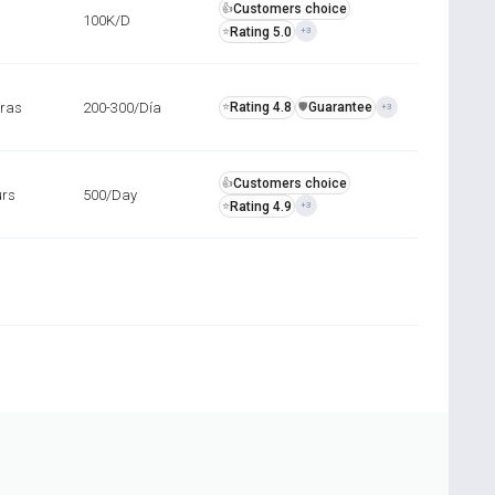
Customers choice
👍
100K/D
Rating 5.0
⭐
+3
oras
200-300/Día
Rating 4.8
Guarantee
⭐
️🛡️
+3
Customers choice
👍
urs
500/Day
Rating 4.9
⭐
+3