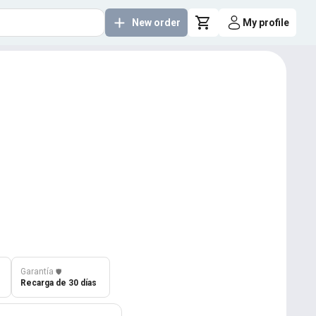
New order
My profile
Garantía
️🛡️
Recarga de 30 días