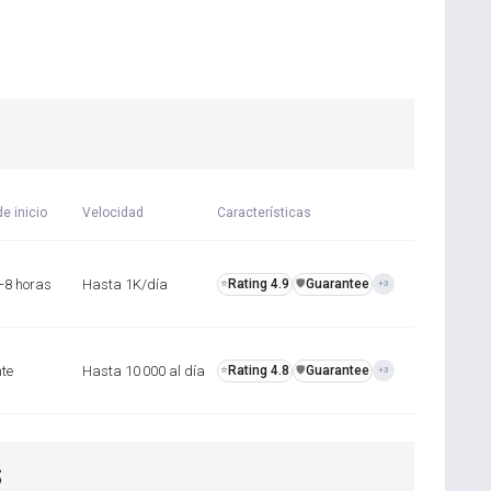
e inicio
Velocidad
Características
–8 horas
Hasta 1K/día
Rating 4.9
Guarantee
⭐
️🛡️
+3
nte
Hasta 10 000 al día
Rating 4.8
Guarantee
⭐
️🛡️
+3
S