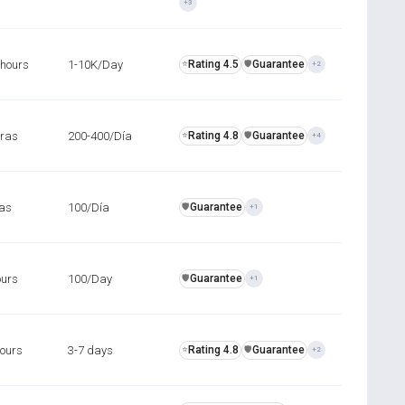
+3
 hours
1-10K/Day
Rating 4.5
Guarantee
⭐
️🛡️
+2
oras
200-400/Día
Rating 4.8
Guarantee
⭐
️🛡️
+4
ras
100/Día
Guarantee
️🛡️
+1
ours
100/Day
Guarantee
️🛡️
+1
hours
3-7 days
Rating 4.8
Guarantee
⭐
️🛡️
+2