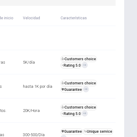
e inicio
Velocidad
Características
Customers choice
👍
ras
5K/día
Rating 5.0
⭐
+3
Customers choice
👍
s
hasta 1K por día
Guarantee
️🛡️
+3
Customers choice
👍
tos.
20K/Hora
Rating 5.0
⭐
+3
Guarantee
Unique service
️🛡️
🦄
ras
300-500/Día