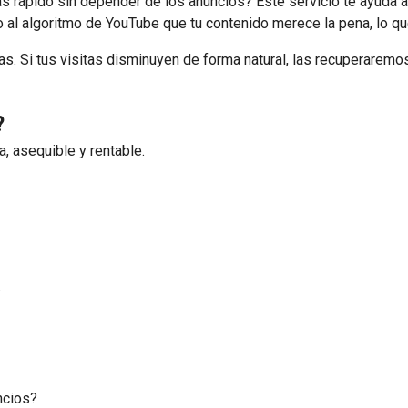
s rápido sin depender de los anuncios? Este servicio te ayuda 
 al algoritmo de YouTube que tu contenido merece la pena, lo qu
as. Si tus visitas disminuyen de forma natural, las recuperaremos
?
a, asequible y rentable.
.
ncios?