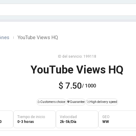
ónes
YouTube Views HQ
|
ID del servicio: 199118
YouTube Views HQ
$ 7.50
/ 1000
👍
Customers choice
️🛡️
Guarantee
🚀
High delivery speed
Tiempo de inicio
Velocidad
GEO
0
0-3 horas
2k-5k/Día
WW