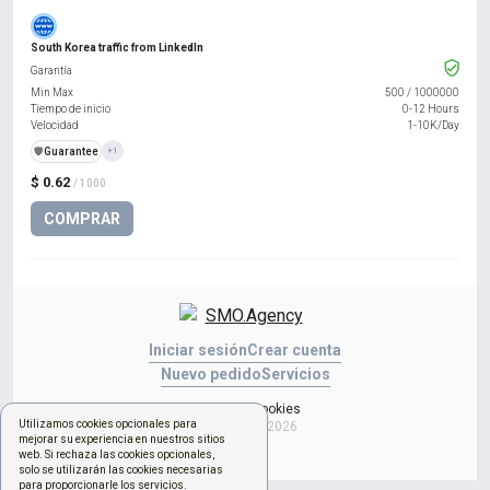
South Korea traffic from LinkedIn
Garantía
Min Max
500
/
1000000
Tiempo de inicio
0-12 Hours
Velocidad
1-10K/Day
️🛡️
Guarantee
+1
$ 0.62
/ 1000
COMPRAR
Iniciar sesión
Crear cuenta
Nuevo pedido
Servicios
Gestionar cookies
Utilizamos cookies opcionales para
Copyright © 2026
mejorar su experiencia en nuestros sitios
web. Si rechaza las cookies opcionales,
solo se utilizarán las cookies necesarias
para proporcionarle los servicios.