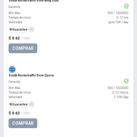
South Korea traffic from Bing.com
Garantía
Min Max
500
/
1000000
Tiempo de inicio
0-12 hrs
Velocidad
up to 10K / day
️🛡️
Guarantee
+1
$ 0.62
/ 1000
COMPRAR
South Korea traffic from Quora
Garantía
Min Max
500
/
1000000
Tiempo de inicio
0-12 Hours
Velocidad
1-10K/Day
️🛡️
Guarantee
+1
$ 0.62
/ 1000
COMPRAR