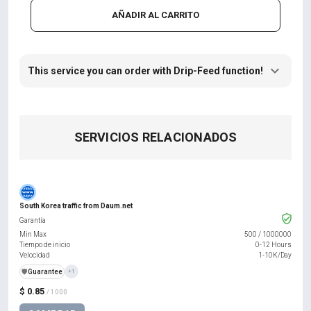
AÑADIR AL CARRITO
This service you can order with Drip-Feed function!
SERVICIOS RELACIONADOS
South Korea traffic from Daum.net
Garantía
Min Max
500
/
1000000
Tiempo de inicio
0-12 Hours
Velocidad
1-10K/Day
️🛡️
Guarantee
+1
$ 0.85
/ 1000