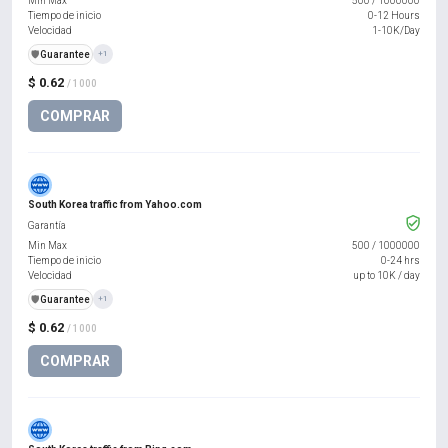
Min Max
500
/
1000000
Tiempo de inicio
0-12 Hours
Velocidad
1-10K/Day
️🛡️
Guarantee
+1
$ 0.62
/ 1000
COMPRAR
South Korea traffic from Yahoo.com
Garantía
Min Max
500
/
1000000
Tiempo de inicio
0-24 hrs
Velocidad
up to 10K / day
️🛡️
Guarantee
+1
$ 0.62
/ 1000
COMPRAR