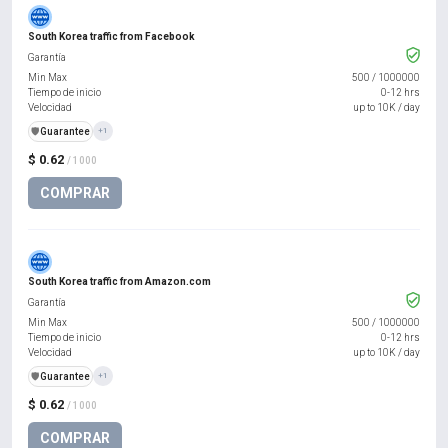
South Korea traffic from Facebook
Garantía
Min Max
500
/
1000000
Tiempo de inicio
0-12 hrs
Velocidad
up to 10K / day
️🛡️
Guarantee
+1
$ 0.62
/ 1000
COMPRAR
South Korea traffic from Amazon.com
Garantía
Min Max
500
/
1000000
Tiempo de inicio
0-12 hrs
Velocidad
up to 10K / day
️🛡️
Guarantee
+1
$ 0.62
/ 1000
COMPRAR