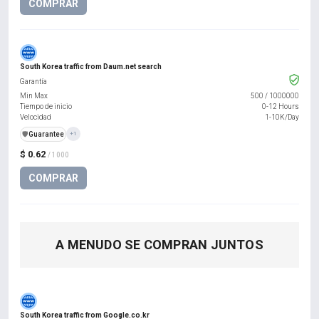
COMPRAR
South Korea traffic from Daum.net search
Garantía
Min Max
500
/
1000000
Tiempo de inicio
0-12 Hours
Velocidad
1-10K/Day
️🛡️
Guarantee
+1
$ 0.62
/ 1000
COMPRAR
A MENUDO SE COMPRAN JUNTOS
South Korea traffic from Google.co.kr