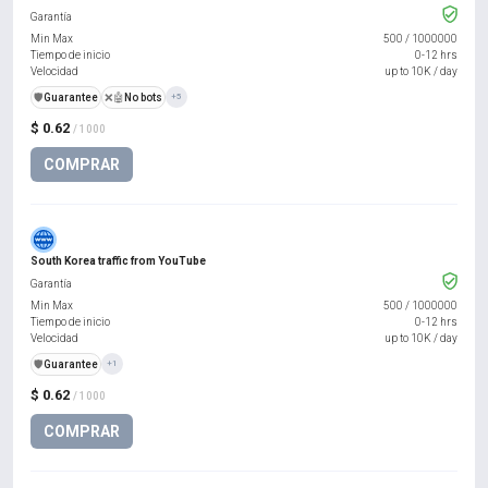
Garantía
Min Max
500
/
1000000
Tiempo de inicio
0-12 hrs
Velocidad
up to 10K / day
️🛡️
Guarantee
❌🤖
No bots
+5
$ 0.62
/ 1000
COMPRAR
South Korea traffic from YouTube
Garantía
Min Max
500
/
1000000
Tiempo de inicio
0-12 hrs
Velocidad
up to 10K / day
️🛡️
Guarantee
+1
$ 0.62
/ 1000
COMPRAR