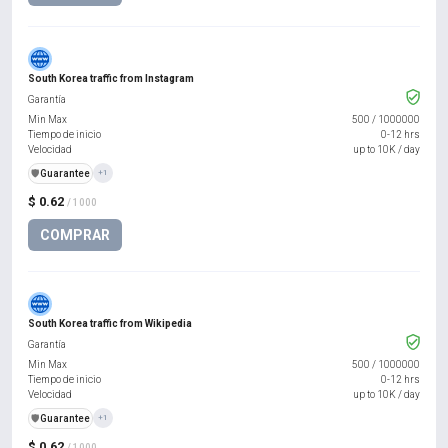
South Korea traffic from Instagram
Garantía
Min Max
500
/
1000000
Tiempo de inicio
0-12 hrs
Velocidad
up to 10K / day
️🛡️
Guarantee
+1
$ 0.62
/ 1000
COMPRAR
South Korea traffic from Wikipedia
Garantía
Min Max
500
/
1000000
Tiempo de inicio
0-12 hrs
Velocidad
up to 10K / day
️🛡️
Guarantee
+1
$ 0.62
/ 1000