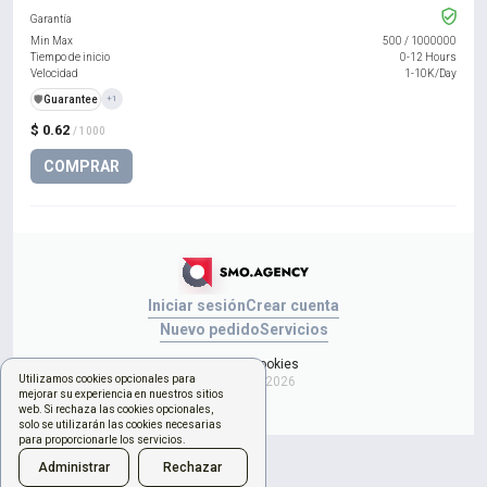
Garantía
Min Max
500
/
1000000
Tiempo de inicio
0-12 Hours
Velocidad
1-10K/Day
️🛡️
Guarantee
+1
$ 0.62
/ 1000
COMPRAR
Iniciar sesión
Crear cuenta
Nuevo pedido
Servicios
Gestionar cookies
Utilizamos cookies opcionales para
Copyright © 2026
mejorar su experiencia en nuestros sitios
web. Si rechaza las cookies opcionales,
solo se utilizarán las cookies necesarias
para proporcionarle los servicios.
Administrar
Rechazar