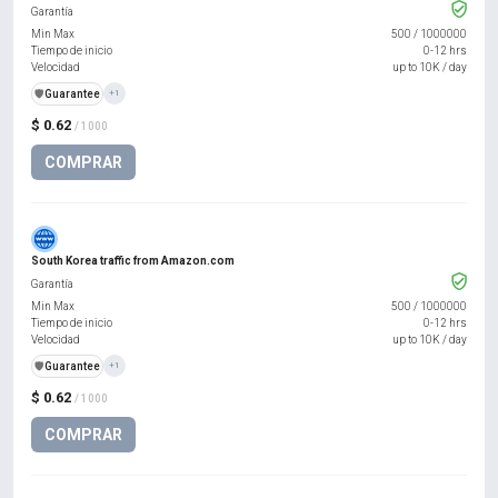
Garantía
Min Max
500
/
1000000
Tiempo de inicio
0-12 hrs
Velocidad
up to 10K / day
️🛡️
Guarantee
+1
$ 0.62
/ 1000
COMPRAR
South Korea traffic from Amazon.com
Garantía
Min Max
500
/
1000000
Tiempo de inicio
0-12 hrs
Velocidad
up to 10K / day
️🛡️
Guarantee
+1
$ 0.62
/ 1000
COMPRAR