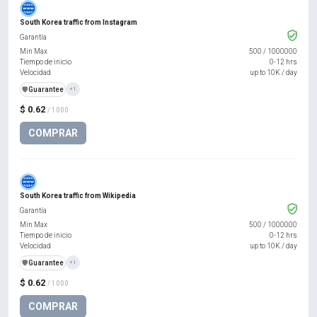
South Korea traffic from Instagram
Garantía
Min Max
500
/
1000000
Tiempo de inicio
0-12 hrs
Velocidad
up to 10K / day
️🛡️
Guarantee
+1
$ 0.62
/ 1000
COMPRAR
South Korea traffic from Wikipedia
Garantía
Min Max
500
/
1000000
Tiempo de inicio
0-12 hrs
Velocidad
up to 10K / day
️🛡️
Guarantee
+1
$ 0.62
/ 1000
COMPRAR