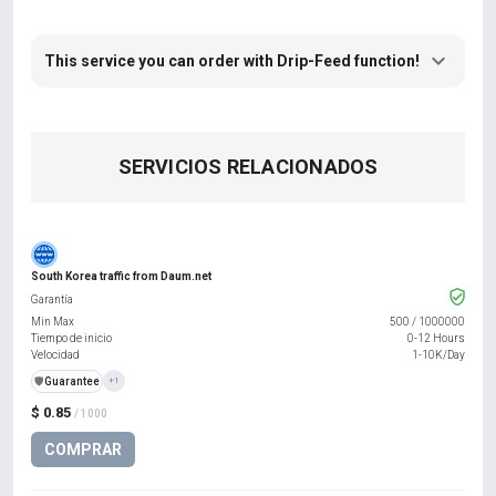
This service you can order with Drip-Feed function!
SERVICIOS RELACIONADOS
South Korea traffic from Daum.net
Garantía
Min Max
500
/
1000000
Tiempo de inicio
0-12 Hours
Velocidad
1-10K/Day
️🛡️
Guarantee
+1
$ 0.85
/ 1000
COMPRAR