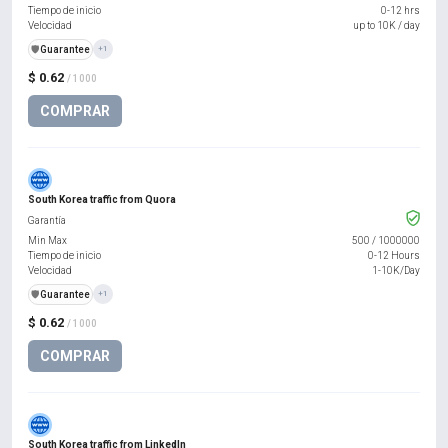
Tiempo de inicio
0-12 hrs
Velocidad
up to 10K / day
️🛡️
Guarantee
+1
$ 0.62
/ 1000
COMPRAR
South Korea traffic from Quora
Garantía
Min Max
500
/
1000000
Tiempo de inicio
0-12 Hours
Velocidad
1-10K/Day
️🛡️
Guarantee
+1
$ 0.62
/ 1000
COMPRAR
South Korea traffic from LinkedIn