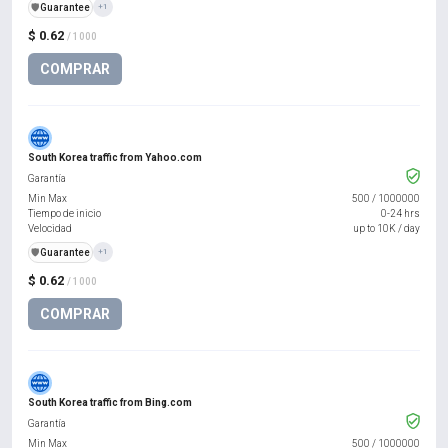
️🛡️
Guarantee
+1
$ 0.62
/ 1000
COMPRAR
South Korea traffic from Yahoo.com
Garantía
Min Max
500
/
1000000
Tiempo de inicio
0-24 hrs
Velocidad
up to 10K / day
️🛡️
Guarantee
+1
$ 0.62
/ 1000
COMPRAR
South Korea traffic from Bing.com
Garantía
Min Max
500
/
1000000