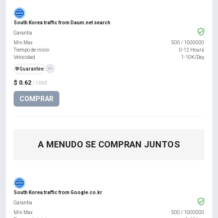
South Korea traffic from Daum.net search
Garantía
Min Max
500
/
1000000
Tiempo de inicio
0-12 Hours
Velocidad
1-10K/Day
️🛡️
Guarantee
+1
$ 0.62
/ 1000
COMPRAR
A MENUDO SE COMPRAN JUNTOS
South Korea traffic from Google.co.kr
Garantía
Min Max
500
/
1000000