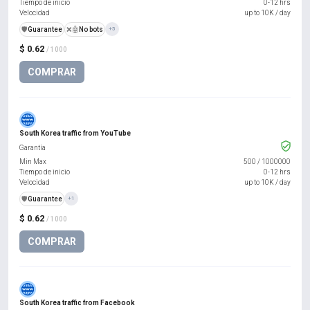
Tiempo de inicio
0-12 hrs
Velocidad
up to 10K / day
️🛡️
Guarantee
❌🤖
No bots
+5
$ 0.62
/ 1000
COMPRAR
South Korea traffic from YouTube
Garantía
Min Max
500
/
1000000
Tiempo de inicio
0-12 hrs
Velocidad
up to 10K / day
️🛡️
Guarantee
+1
$ 0.62
/ 1000
COMPRAR
South Korea traffic from Facebook