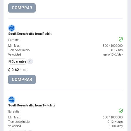
COMPRAR
South Korea traffic from Reddit
Garantía
Min Max
500
/
1000000
Tiempo de inicio
0-12 hrs
Velocidad
up to 10K / day
️🛡️
Guarantee
+1
$ 0.62
/ 1000
COMPRAR
South Korea traffic from Twitch.tv
Garantía
Min Max
500
/
1000000
Tiempo de inicio
0-12 Hours
Velocidad
1-10K/Day