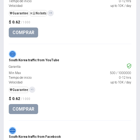
Tiempo de inicio
0-12 hrs
Velocidad
up to 10K / day
️🛡️
Guarantee
❌🤖
No bots
+5
$ 0.62
/ 1000
COMPRAR
South Korea traffic from YouTube
Garantía
Min Max
500
/
1000000
Tiempo de inicio
0-12 hrs
Velocidad
up to 10K / day
️🛡️
Guarantee
+1
$ 0.62
/ 1000
COMPRAR
South Korea traffic from Facebook