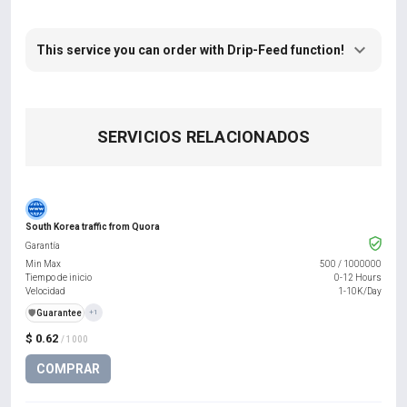
This service you can order with Drip-Feed function!
SERVICIOS RELACIONADOS
South Korea traffic from Quora
Garantía
Min Max
500
/
1000000
Tiempo de inicio
0-12 Hours
Velocidad
1-10K/Day
️🛡️
Guarantee
+1
$ 0.62
/ 1000
COMPRAR