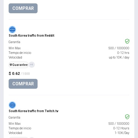
COMPRAR
South Korea traffic from Reddit
Garantía
Min Max
500
/
1000000
Tiempo de inicio
0-12 hrs
Velocidad
up to 10K / day
️🛡️
Guarantee
+1
$ 0.62
/ 1000
COMPRAR
South Korea traffic from Twitch.tv
Garantía
Min Max
500
/
1000000
Tiempo de inicio
0-12 Hours
Velocidad
1-10K/Day