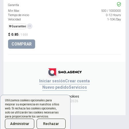
Garantía
Min Max
500
/
1000000
Tiempo de inicio
0-12 Hours
Velocidad
1-10K/Day
️🛡️
Guarantee
+1
$ 0.85
/ 1000
COMPRAR
Iniciar sesión
Crear cuenta
Nuevo pedido
Servicios
Gestionar cookies
Utilizamos cookies opcionales para
Copyright © 2026
mejorar su experiencia en nuestros sitios
web. Si rechaza las cookies opcionales,
solo se utilizarán las cookies necesarias
para proporcionarle los servicios.
Administrar
Rechazar