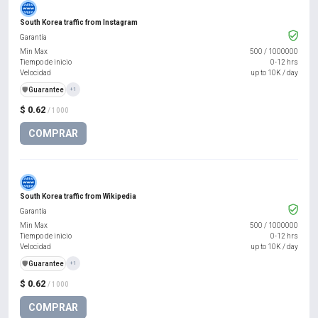
South Korea traffic from Instagram
Garantía
Min Max
500
/
1000000
Tiempo de inicio
0-12 hrs
Velocidad
up to 10K / day
️🛡️
Guarantee
+1
$ 0.62
/ 1000
COMPRAR
South Korea traffic from Wikipedia
Garantía
Min Max
500
/
1000000
Tiempo de inicio
0-12 hrs
Velocidad
up to 10K / day
️🛡️
Guarantee
+1
$ 0.62
/ 1000
COMPRAR