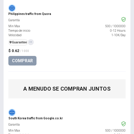
Philippines traffic from Quora
Garantía
Min Max
500
/
1000000
Tiempo de inicio
0-12 Hours
Velocidad
1-10K/Day
️🛡️
Guarantee
+1
$ 0.62
/ 1000
COMPRAR
A MENUDO SE COMPRAN JUNTOS
South Korea traffic from Google.co.kr
Garantía
Min Max
500
/
1000000