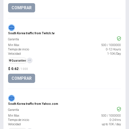
COMPRAR
South Korea traffic from Twitch.tv
Garantía
Min Max
500
/
1000000
Tiempo de inicio
0-12 Hours
Velocidad
1-10K/Day
️🛡️
Guarantee
+1
$ 0.62
/ 1000
COMPRAR
South Korea traffic from Yahoo.com
Garantía
Min Max
500
/
1000000
Tiempo de inicio
0-24 hrs
Velocidad
up to 10K / day