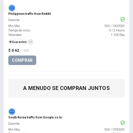
Philippines traffic from Reddit
Garantía
Min Max
500
/
1000000
Tiempo de inicio
0-12 Hours
Velocidad
1-10K/Day
️🛡️
Guarantee
+1
$ 0.62
/ 1000
COMPRAR
A MENUDO SE COMPRAN JUNTOS
South Korea traffic from Google.co.kr
Garantía
Min Max
500
/
1000000