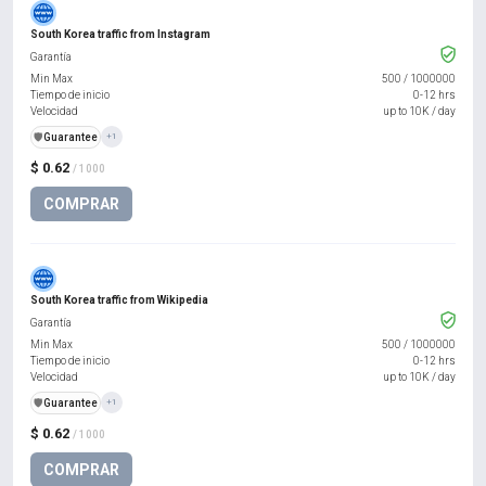
South Korea traffic from Instagram
Garantía
Min Max
500
/
1000000
Tiempo de inicio
0-12 hrs
Velocidad
up to 10K / day
️🛡️
Guarantee
+1
$ 0.62
/ 1000
COMPRAR
South Korea traffic from Wikipedia
Garantía
Min Max
500
/
1000000
Tiempo de inicio
0-12 hrs
Velocidad
up to 10K / day
️🛡️
Guarantee
+1
$ 0.62
/ 1000
COMPRAR