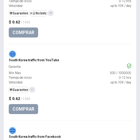
Tiempo de inicio
0-12 hrs
Velocidad
up to 10K / day
️🛡️
Guarantee
❌🤖
No bots
+5
$ 0.62
/ 1000
COMPRAR
South Korea traffic from YouTube
Garantía
Min Max
500
/
1000000
Tiempo de inicio
0-12 hrs
Velocidad
up to 10K / day
️🛡️
Guarantee
+1
$ 0.62
/ 1000
COMPRAR
South Korea traffic from Facebook