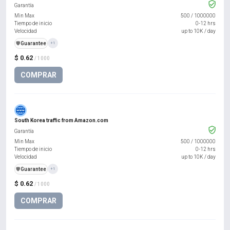
Garantía
Min Max
500
/
1000000
Tiempo de inicio
0-12 hrs
Velocidad
up to 10K / day
️🛡️
Guarantee
+1
$ 0.62
/ 1000
COMPRAR
South Korea traffic from Amazon.com
Garantía
Min Max
500
/
1000000
Tiempo de inicio
0-12 hrs
Velocidad
up to 10K / day
️🛡️
Guarantee
+1
$ 0.62
/ 1000
COMPRAR