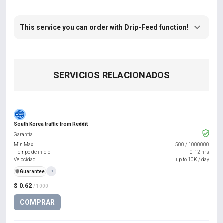
This service you can order with Drip-Feed function!
SERVICIOS RELACIONADOS
South Korea traffic from Reddit
Garantía
Min Max
500
/
1000000
Tiempo de inicio
0-12 hrs
Velocidad
up to 10K / day
️🛡️
Guarantee
+1
$ 0.62
/ 1000
COMPRAR