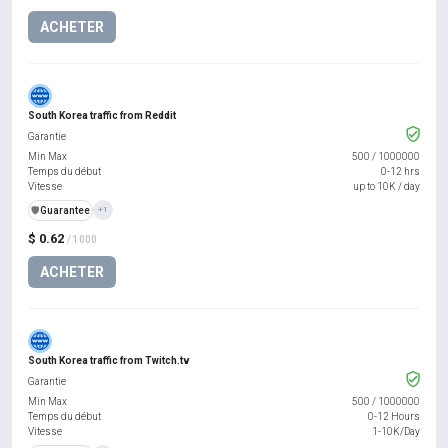
ACHETER
South Korea traffic from Reddit
Garantie
Min Max
500
/
1000000
Temps du début
0-12 hrs
Vitesse
up to 10K / day
️🛡️
Guarantee
+1
$ 0.62
/ 1000
ACHETER
South Korea traffic from Twitch.tv
Garantie
Min Max
500
/
1000000
Temps du début
0-12 Hours
Vitesse
1-10K/Day