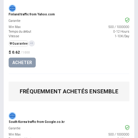
Finland traffic from Yahoo.com
Garantie
Min Max
500
/
1000000
Temps du début
0-12 Hours
Vitesse
1-10K/Day
️🛡️
Guarantee
+1
$ 0.62
/ 1000
ACHETER
FRÉQUEMMENT ACHETÉS ENSEMBLE
South Korea traffic from Google.co.kr
Garantie
Min Max
500
/
1000000