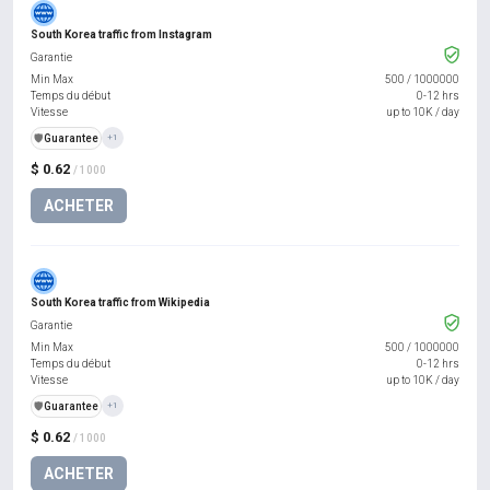
South Korea traffic from Instagram
Garantie
Min Max
500
/
1000000
Temps du début
0-12 hrs
Vitesse
up to 10K / day
️🛡️
Guarantee
+1
$ 0.62
/ 1000
ACHETER
South Korea traffic from Wikipedia
Garantie
Min Max
500
/
1000000
Temps du début
0-12 hrs
Vitesse
up to 10K / day
️🛡️
Guarantee
+1
$ 0.62
/ 1000
ACHETER