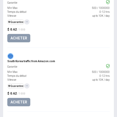
Garantie
Min Max
500
/
1000000
Temps du début
0-12 hrs
Vitesse
up to 10K / day
️🛡️
Guarantee
+1
$ 0.62
/ 1000
ACHETER
South Korea traffic from Amazon.com
Garantie
Min Max
500
/
1000000
Temps du début
0-12 hrs
Vitesse
up to 10K / day
️🛡️
Guarantee
+1
$ 0.62
/ 1000
ACHETER