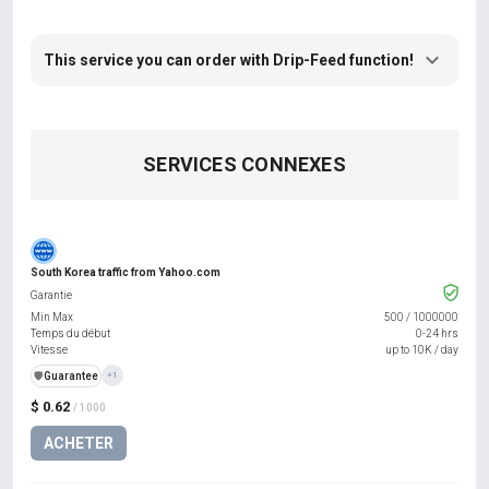
This service you can order with Drip-Feed function!
SERVICES CONNEXES
South Korea traffic from Yahoo.com
Garantie
Min Max
500
/
1000000
Temps du début
0-24 hrs
Vitesse
up to 10K / day
️🛡️
Guarantee
+1
$ 0.62
/ 1000
ACHETER