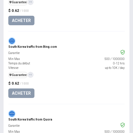
️🛡️
Guarantee
+1
$ 0.62
/ 1000
ACHETER
South Korea traffic from Bing.com
Garantie
Min Max
500
/
1000000
Temps du début
0-12 hrs
Vitesse
up to 10K / day
️🛡️
Guarantee
+1
$ 0.62
/ 1000
ACHETER
South Korea traffic from Quora
Garantie
Min Max
500
/
1000000