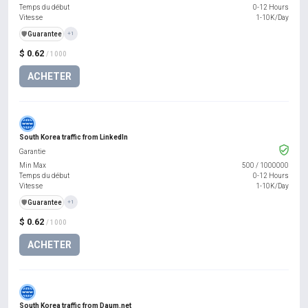
Temps du début
0-12 Hours
Vitesse
1-10K/Day
️🛡️
Guarantee
+1
$ 0.62
/ 1000
ACHETER
South Korea traffic from LinkedIn
Garantie
Min Max
500
/
1000000
Temps du début
0-12 Hours
Vitesse
1-10K/Day
️🛡️
Guarantee
+1
$ 0.62
/ 1000
ACHETER
South Korea traffic from Daum.net