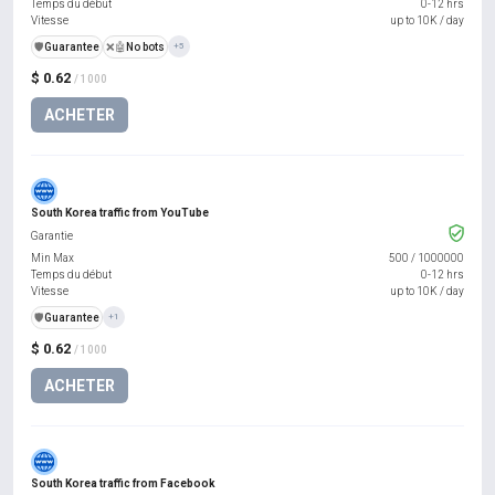
Temps du début
0-12 hrs
Vitesse
up to 10K / day
️🛡️
Guarantee
❌🤖
No bots
+5
$ 0.62
/ 1000
ACHETER
South Korea traffic from YouTube
Garantie
Min Max
500
/
1000000
Temps du début
0-12 hrs
Vitesse
up to 10K / day
️🛡️
Guarantee
+1
$ 0.62
/ 1000
ACHETER
South Korea traffic from Facebook