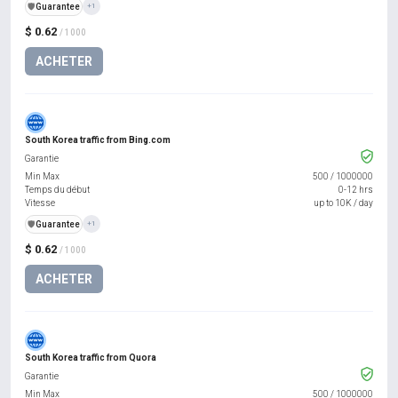
️🛡️
Guarantee
+1
$ 0.62
/ 1000
ACHETER
South Korea traffic from Bing.com
Garantie
Min Max
500
/
1000000
Temps du début
0-12 hrs
Vitesse
up to 10K / day
️🛡️
Guarantee
+1
$ 0.62
/ 1000
ACHETER
South Korea traffic from Quora
Garantie
Min Max
500
/
1000000