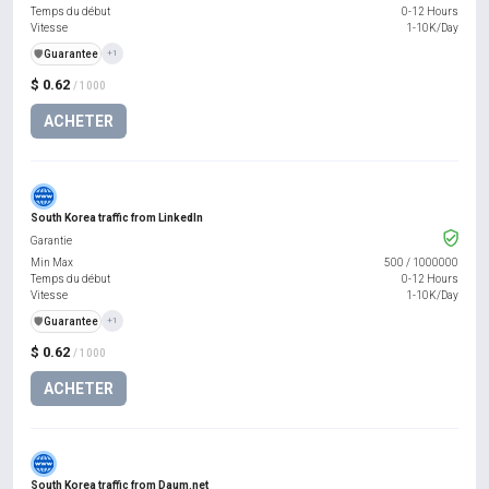
Temps du début
0-12 Hours
Vitesse
1-10K/Day
️🛡️
Guarantee
+1
$ 0.62
/ 1000
ACHETER
South Korea traffic from LinkedIn
Garantie
Min Max
500
/
1000000
Temps du début
0-12 Hours
Vitesse
1-10K/Day
️🛡️
Guarantee
+1
$ 0.62
/ 1000
ACHETER
South Korea traffic from Daum.net