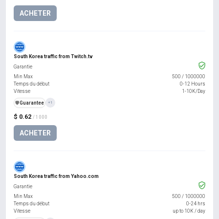
ACHETER
South Korea traffic from Twitch.tv
Garantie
Min Max
500
/
1000000
Temps du début
0-12 Hours
Vitesse
1-10K/Day
️🛡️
Guarantee
+1
$ 0.62
/ 1000
ACHETER
South Korea traffic from Yahoo.com
Garantie
Min Max
500
/
1000000
Temps du début
0-24 hrs
Vitesse
up to 10K / day