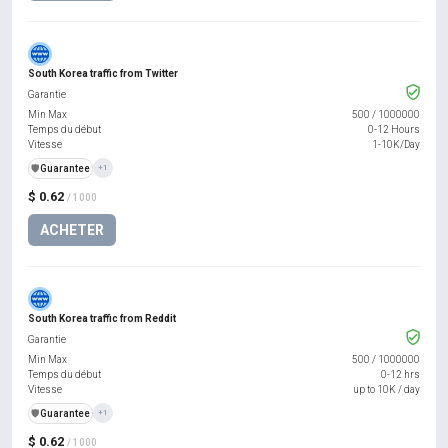
South Korea traffic from Twitter
Garantie
Min Max
500
/
1000000
Temps du début
0-12 Hours
Vitesse
1-10K/Day
️🛡️
Guarantee
+1
$ 0.62
/ 1000
ACHETER
South Korea traffic from Reddit
Garantie
Min Max
500
/
1000000
Temps du début
0-12 hrs
Vitesse
up to 10K / day
️🛡️
Guarantee
+1
$ 0.62
/ 1000