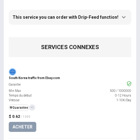
This service you can order with Drip-Feed function!
SERVICES CONNEXES
South Korea traffic from Ebay.com
Garantie
Min Max
500
/
1000000
Temps du début
0-12 Hours
Vitesse
1-10K/Day
️🛡️
Guarantee
+1
$ 0.62
/ 1000
ACHETER