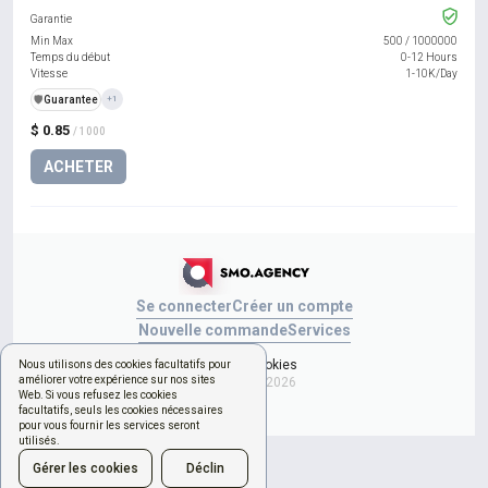
Garantie
Min Max
500
/
1000000
Temps du début
0-12 Hours
Vitesse
1-10K/Day
️🛡️
Guarantee
+1
$ 0.85
/ 1000
ACHETER
Se connecter
Créer un compte
Nouvelle commande
Services
Gérer les cookies
Nous utilisons des cookies facultatifs pour
améliorer votre expérience sur nos sites
Copyright © 2026
Web. Si vous refusez les cookies
facultatifs, seuls les cookies nécessaires
pour vous fournir les services seront
utilisés.
Gérer les cookies
Déclin