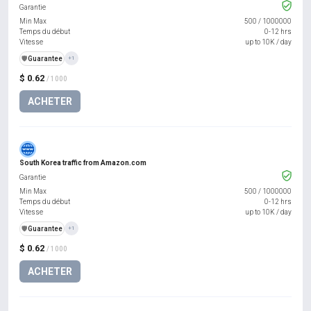
Garantie
Min Max
500
/
1000000
Temps du début
0-12 hrs
Vitesse
up to 10K / day
️🛡️
Guarantee
+1
$ 0.62
/ 1000
ACHETER
South Korea traffic from Amazon.com
Garantie
Min Max
500
/
1000000
Temps du début
0-12 hrs
Vitesse
up to 10K / day
️🛡️
Guarantee
+1
$ 0.62
/ 1000
ACHETER