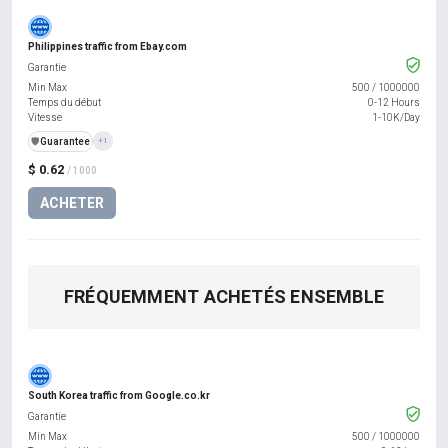
Philippines traffic from Ebay.com
Garantie
Min Max
500
/
1000000
Temps du début
0-12 Hours
Vitesse
1-10K/Day
️🛡️
Guarantee
+1
$ 0.62
/ 1000
ACHETER
FRÉQUEMMENT ACHETÉS ENSEMBLE
South Korea traffic from Google.co.kr
Garantie
Min Max
500
/
1000000