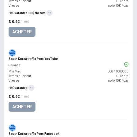
Temps du début
0-12 hrs
Vitesse
up to 10K / day
️🛡️
Guarantee
❌🤖
No bots
+5
$ 0.62
/ 1000
ACHETER
South Korea traffic from YouTube
Garantie
Min Max
500
/
1000000
Temps du début
0-12 hrs
Vitesse
up to 10K / day
️🛡️
Guarantee
+1
$ 0.62
/ 1000
ACHETER
South Korea traffic from Facebook