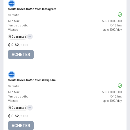
South Korea traffic from Instagram
Garantie
Min Max
500
/
1000000
Temps du début
0-12 hrs
Vitesse
up to 10K / day
️🛡️
Guarantee
+1
$ 0.62
/ 1000
ACHETER
South Korea traffic from Wikipedia
Garantie
Min Max
500
/
1000000
Temps du début
0-12 hrs
Vitesse
up to 10K / day
️🛡️
Guarantee
+1
$ 0.62
/ 1000
ACHETER