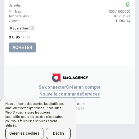
Garantie
Min Max
500
/
1000000
Temps du début
0-12 Hours
Vitesse
1-10K/Day
️🛡️
Guarantee
+1
$ 0.85
/ 1000
ACHETER
Se connecter
Créer un compte
Nouvelle commande
Services
Gérer les cookies
Nous utilisons des cookies facultatifs pour
améliorer votre expérience sur nos sites
Copyright © 2026
Web. Si vous refusez les cookies
facultatifs, seuls les cookies nécessaires
pour vous fournir les services seront
utilisés.
Gérer les cookies
Déclin