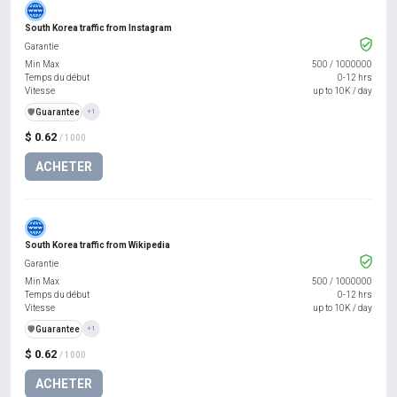
South Korea traffic from Instagram
Garantie
Min Max
500
/
1000000
Temps du début
0-12 hrs
Vitesse
up to 10K / day
️🛡️
Guarantee
+1
$ 0.62
/ 1000
ACHETER
South Korea traffic from Wikipedia
Garantie
Min Max
500
/
1000000
Temps du début
0-12 hrs
Vitesse
up to 10K / day
️🛡️
Guarantee
+1
$ 0.62
/ 1000
ACHETER