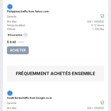
Philippines traffic from Yahoo.com
Garantie
Min Max
500
/
1000000
Temps du début
0-12 Hours
Vitesse
1-10K/Day
️🛡️
Guarantee
+1
$ 0.62
/ 1000
ACHETER
FRÉQUEMMENT ACHETÉS ENSEMBLE
South Korea traffic from Google.co.kr
Garantie
Min Max
500
/
1000000