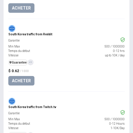
ACHETER
South Korea traffic from Reddit
Garantie
Min Max
500
/
1000000
Temps du début
0-12 hrs
Vitesse
up to 10K / day
️🛡️
Guarantee
+1
$ 0.62
/ 1000
ACHETER
South Korea traffic from Twitch.tv
Garantie
Min Max
500
/
1000000
Temps du début
0-12 Hours
Vitesse
1-10K/Day