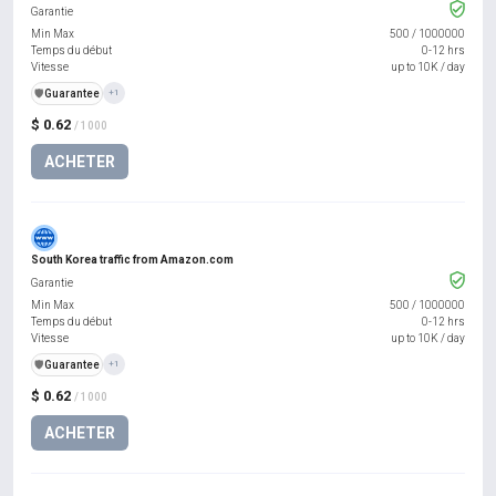
Garantie
Min Max
500
/
1000000
Temps du début
0-12 hrs
Vitesse
up to 10K / day
️🛡️
Guarantee
+1
$ 0.62
/ 1000
ACHETER
South Korea traffic from Amazon.com
Garantie
Min Max
500
/
1000000
Temps du début
0-12 hrs
Vitesse
up to 10K / day
️🛡️
Guarantee
+1
$ 0.62
/ 1000
ACHETER