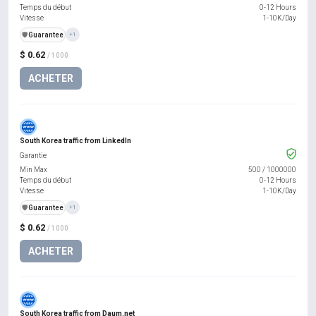
Temps du début
0-12 Hours
Vitesse
1-10K/Day
️🛡️
Guarantee
+1
$ 0.62
/ 1000
ACHETER
South Korea traffic from LinkedIn
Garantie
Min Max
500
/
1000000
Temps du début
0-12 Hours
Vitesse
1-10K/Day
️🛡️
Guarantee
+1
$ 0.62
/ 1000
ACHETER
South Korea traffic from Daum.net