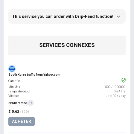
This service you can order with Drip-Feed function!
SERVICES CONNEXES
South Korea traffic from Yahoo.com
Garantie
Min Max
500
/
1000000
Temps du début
0-24 hrs
Vitesse
up to 10K / day
️🛡️
Guarantee
+1
$ 0.62
/ 1000
ACHETER