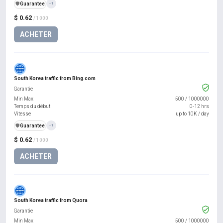
️🛡️
Guarantee
+1
$ 0.62
/ 1000
ACHETER
South Korea traffic from Bing.com
Garantie
Min Max
500
/
1000000
Temps du début
0-12 hrs
Vitesse
up to 10K / day
️🛡️
Guarantee
+1
$ 0.62
/ 1000
ACHETER
South Korea traffic from Quora
Garantie
Min Max
500
/
1000000