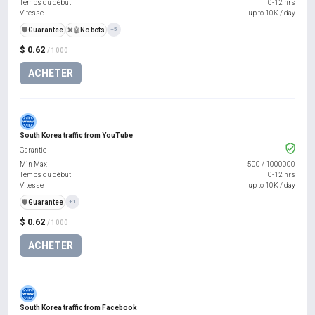
Temps du début
0-12 hrs
Vitesse
up to 10K / day
️🛡️
Guarantee
❌🤖
No bots
+5
$ 0.62
/ 1000
ACHETER
South Korea traffic from YouTube
Garantie
Min Max
500
/
1000000
Temps du début
0-12 hrs
Vitesse
up to 10K / day
️🛡️
Guarantee
+1
$ 0.62
/ 1000
ACHETER
South Korea traffic from Facebook