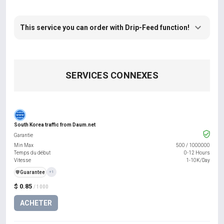
This service you can order with Drip-Feed function!
SERVICES CONNEXES
South Korea traffic from Daum.net
Garantie
Min Max
500
/
1000000
Temps du début
0-12 Hours
Vitesse
1-10K/Day
️🛡️
Guarantee
+1
$ 0.85
/ 1000
ACHETER