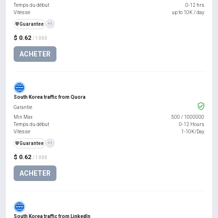
Temps du début
0-12 hrs
Vitesse
up to 10K / day
️🛡️
Guarantee
+1
$ 0.62
/ 1000
ACHETER
South Korea traffic from Quora
Garantie
Min Max
500
/
1000000
Temps du début
0-12 Hours
Vitesse
1-10K/Day
️🛡️
Guarantee
+1
$ 0.62
/ 1000
ACHETER
South Korea traffic from LinkedIn