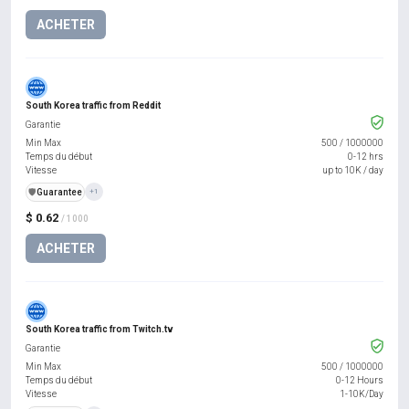
ACHETER
South Korea traffic from Reddit
Garantie
Min Max
500
/
1000000
Temps du début
0-12 hrs
Vitesse
up to 10K / day
️🛡️
Guarantee
+1
$ 0.62
/ 1000
ACHETER
South Korea traffic from Twitch.tv
Garantie
Min Max
500
/
1000000
Temps du début
0-12 Hours
Vitesse
1-10K/Day