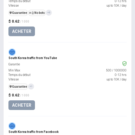
Temps du début
0-12 hrs
Vitesse
up to 10K / day
️🛡️
Guarantee
❌🤖
No bots
+5
$ 0.62
/ 1000
ACHETER
South Korea traffic from YouTube
Garantie
Min Max
500
/
1000000
Temps du début
0-12 hrs
Vitesse
up to 10K / day
️🛡️
Guarantee
+1
$ 0.62
/ 1000
ACHETER
South Korea traffic from Facebook