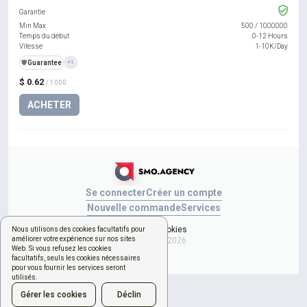
Garantie
Min Max
500
/
1000000
Temps du début
0-12 Hours
Vitesse
1-10K/Day
️🛡️
Guarantee
+1
$ 0.62
/ 1000
ACHETER
Se connecter
Créer un compte
Nouvelle commande
Services
Gérer les cookies
Nous utilisons des cookies facultatifs pour
améliorer votre expérience sur nos sites
Copyright © 2026
Web. Si vous refusez les cookies
facultatifs, seuls les cookies nécessaires
pour vous fournir les services seront
utilisés.
Gérer les cookies
Déclin