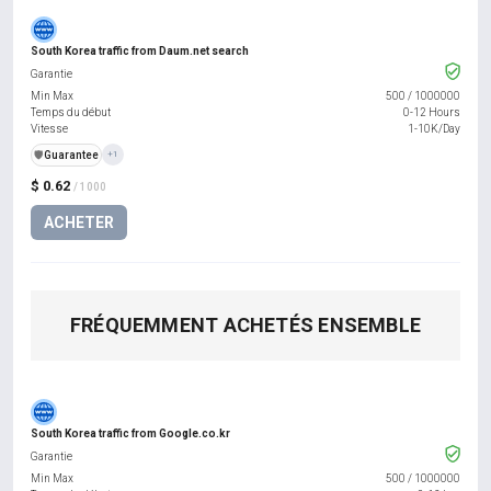
South Korea traffic from Daum.net search
Garantie
Min Max
500
/
1000000
Temps du début
0-12 Hours
Vitesse
1-10K/Day
️🛡️
Guarantee
+1
$ 0.62
/ 1000
ACHETER
FRÉQUEMMENT ACHETÉS ENSEMBLE
South Korea traffic from Google.co.kr
Garantie
Min Max
500
/
1000000