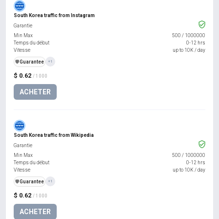
South Korea traffic from Instagram
Garantie
Min Max
500
/
1000000
Temps du début
0-12 hrs
Vitesse
up to 10K / day
️🛡️
Guarantee
+1
$ 0.62
/ 1000
ACHETER
South Korea traffic from Wikipedia
Garantie
Min Max
500
/
1000000
Temps du début
0-12 hrs
Vitesse
up to 10K / day
️🛡️
Guarantee
+1
$ 0.62
/ 1000
ACHETER