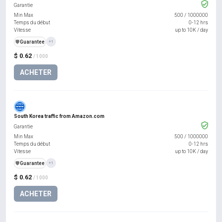
Garantie
Min Max
500
/
1000000
Temps du début
0-12 hrs
Vitesse
up to 10K / day
️🛡️
Guarantee
+1
$ 0.62
/ 1000
ACHETER
South Korea traffic from Amazon.com
Garantie
Min Max
500
/
1000000
Temps du début
0-12 hrs
Vitesse
up to 10K / day
️🛡️
Guarantee
+1
$ 0.62
/ 1000
ACHETER