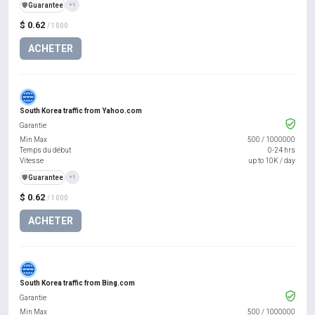
️🛡️
Guarantee
+1
$ 0.62
/ 1000
ACHETER
South Korea traffic from Yahoo.com
Garantie
Min Max
500
/
1000000
Temps du début
0-24 hrs
Vitesse
up to 10K / day
️🛡️
Guarantee
+1
$ 0.62
/ 1000
ACHETER
South Korea traffic from Bing.com
Garantie
Min Max
500
/
1000000