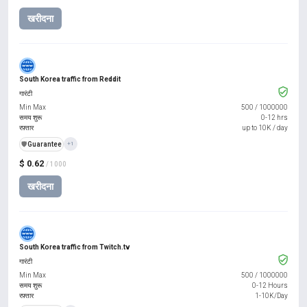
खरीदना
South Korea traffic from Reddit
गारंटी
Min Max
500
/
1000000
समय शुरू
0-12 hrs
रफ़्तार
up to 10K / day
️🛡️
Guarantee
+1
$ 0.62
/ 1000
खरीदना
South Korea traffic from Twitch.tv
गारंटी
Min Max
500
/
1000000
समय शुरू
0-12 Hours
रफ़्तार
1-10K/Day