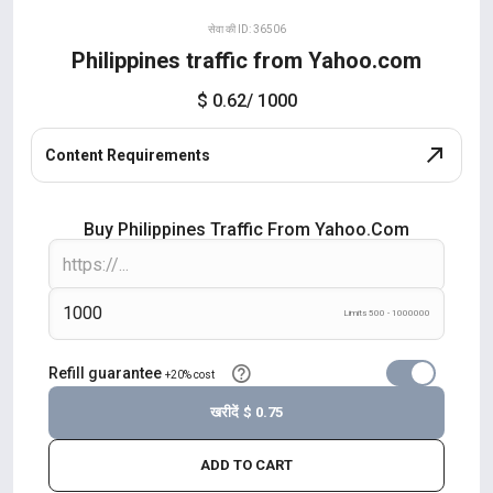
सेवा की ID: 36506
Philippines traffic from Yahoo.com
$ 0.62
/ 1000
Content Requirements
Buy Philippines Traffic From Yahoo.com
Limits 500 - 1000000
Refill guarantee
+20% cost
खरीदें
$ 0.75
ADD TO CART