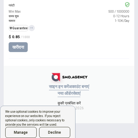
गारंटी
Min Max
500
/
1000000
समय शुरू
0-12 Hours
रफ़्तार
1-10K/Day
️🛡️
Guarantee
+1
$ 0.85
/ 1000
खरीदना
साइन इन करें
अकाउंट बनाएं
नया ऑर्डर
सेवाएं
कुकी प्रबंधित करें
Copyright © 2026
We use optional cookies to improve your
experience on our websites. If you reject
optional cookies, only cookies necessary to
provide you the services will be used.
Manage
Decline