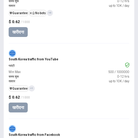
समय शुरू
0-12 hrs
रफ़्तार
up to 10K / day
️🛡️
Guarantee
❌🤖
No bots
+5
$ 0.62
/ 1000
खरीदना
South Korea traffic from YouTube
गारंटी
Min Max
500
/
1000000
समय शुरू
0-12 hrs
रफ़्तार
up to 10K / day
️🛡️
Guarantee
+1
$ 0.62
/ 1000
खरीदना
South Korea traffic from Facebook