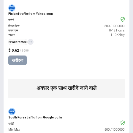
Finland traffic from Yahoo.com
गारंटी
मिनट मैक्स
500
/
1000000
समय शुरू
0-12 Hours
रफ़्तार
1-10K/Day
️🛡️
Guarantee
+1
$ 0.62
/ 1000
खरीदना
अक्सर एक साथ खरीदे जाने वाले
South Korea traffic from Google.co.kr
गारंटी
Min Max
500
/
1000000