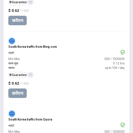
️🛡️
Guarantee
+1
$ 0.62
/ 1000
खरीदना
South Korea traffic from Bing.com
गारंटी
Min Max
500
/
1000000
समय शुरू
0-12 hrs
रफ़्तार
up to 10K / day
️🛡️
Guarantee
+1
$ 0.62
/ 1000
खरीदना
South Korea traffic from Quora
गारंटी
Min Max
500
/
1000000