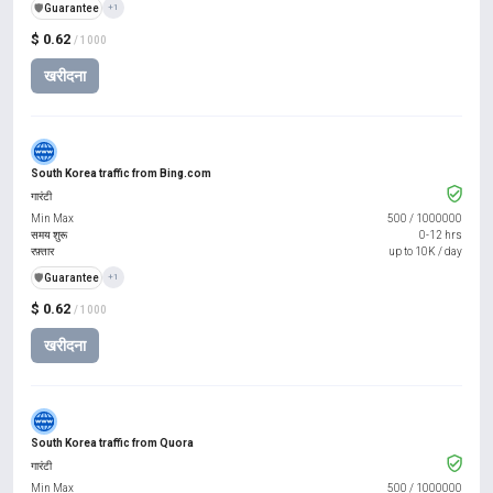
️🛡️
Guarantee
+1
$ 0.62
/ 1000
खरीदना
South Korea traffic from Bing.com
गारंटी
Min Max
500
/
1000000
समय शुरू
0-12 hrs
रफ़्तार
up to 10K / day
️🛡️
Guarantee
+1
$ 0.62
/ 1000
खरीदना
South Korea traffic from Quora
गारंटी
Min Max
500
/
1000000