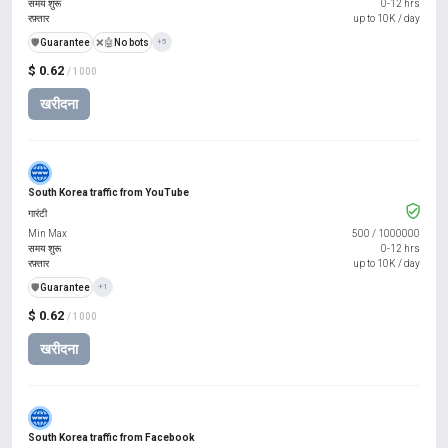
समय शुरू
0-12 hrs
रफ़्तार
up to 10K / day
️🛡️
Guarantee
❌🤖
No bots
+5
$ 0.62
/ 1000
खरीदना
South Korea traffic from YouTube
गारंटी
Min Max
500
/
1000000
समय शुरू
0-12 hrs
रफ़्तार
up to 10K / day
️🛡️
Guarantee
+1
$ 0.62
/ 1000
खरीदना
South Korea traffic from Facebook