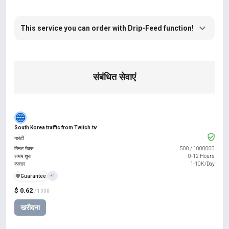
This service you can order with Drip-Feed function!
संबंधित सेवाएं
South Korea traffic from Twitch.tv
गारंटी
मिनट मैक्स
500
/
1000000
समय शुरू
0-12 Hours
रफ़्तार
1-10K/Day
️🛡️
Guarantee
+1
$ 0.62
/ 1000
खरीदना