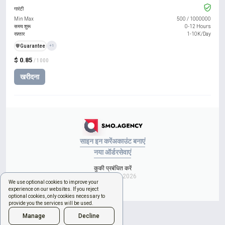
गारंटी
Min Max
500
/
1000000
समय शुरू
0-12 Hours
रफ़्तार
1-10K/Day
️🛡️
Guarantee
+1
$ 0.85
/ 1000
खरीदना
साइन इन करें
अकाउंट बनाएं
नया ऑर्डर
सेवाएं
कुकी प्रबंधित करें
Copyright © 2026
We use optional cookies to improve your
experience on our websites. If you reject
optional cookies, only cookies necessary to
provide you the services will be used.
Manage
Decline