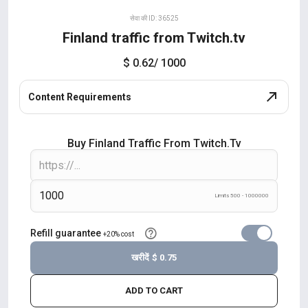
सेवा की ID: 36525
Finland traffic from Twitch.tv
$ 0.62
/ 1000
Content Requirements
Buy Finland Traffic From Twitch.tv
Limits 500 - 1000000
Refill guarantee
+20% cost
खरीदें
$ 0.75
ADD TO CART