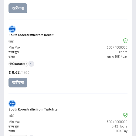
खरीदना
South Korea traffic from Reddit
गारंटी
Min Max
500
/
1000000
समय शुरू
0-12 hrs
रफ़्तार
up to 10K / day
️🛡️
Guarantee
+1
$ 0.62
/ 1000
खरीदना
South Korea traffic from Twitch.tv
गारंटी
Min Max
500
/
1000000
समय शुरू
0-12 Hours
रफ़्तार
1-10K/Day