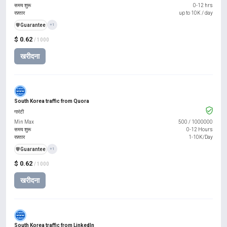
समय शुरू
0-12 hrs
रफ़्तार
up to 10K / day
️🛡️
Guarantee
+1
$ 0.62
/ 1000
खरीदना
South Korea traffic from Quora
गारंटी
Min Max
500
/
1000000
समय शुरू
0-12 Hours
रफ़्तार
1-10K/Day
️🛡️
Guarantee
+1
$ 0.62
/ 1000
खरीदना
South Korea traffic from LinkedIn