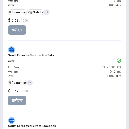
समय शुरू
0-12 hrs
रफ़्तार
up to 10K / day
️🛡️
Guarantee
❌🤖
No bots
+5
$ 0.62
/ 1000
खरीदना
South Korea traffic from YouTube
गारंटी
Min Max
500
/
1000000
समय शुरू
0-12 hrs
रफ़्तार
up to 10K / day
️🛡️
Guarantee
+1
$ 0.62
/ 1000
खरीदना
South Korea traffic from Facebook