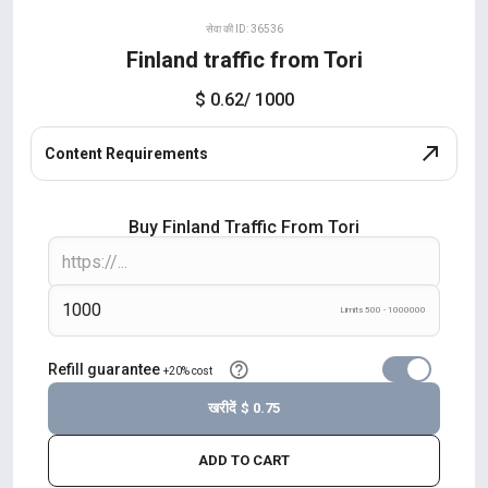
सेवा की ID: 36536
Finland traffic from Tori
$ 0.62
/ 1000
Content Requirements
Buy Finland Traffic From Tori
Limits 500 - 1000000
Refill guarantee
+20% cost
खरीदें
$ 0.75
ADD TO CART