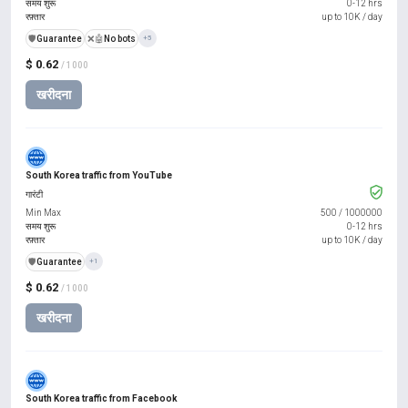
समय शुरू
0-12 hrs
रफ़्तार
up to 10K / day
️🛡️
Guarantee
❌🤖
No bots
+5
$ 0.62
/ 1000
खरीदना
South Korea traffic from YouTube
गारंटी
Min Max
500
/
1000000
समय शुरू
0-12 hrs
रफ़्तार
up to 10K / day
️🛡️
Guarantee
+1
$ 0.62
/ 1000
खरीदना
South Korea traffic from Facebook