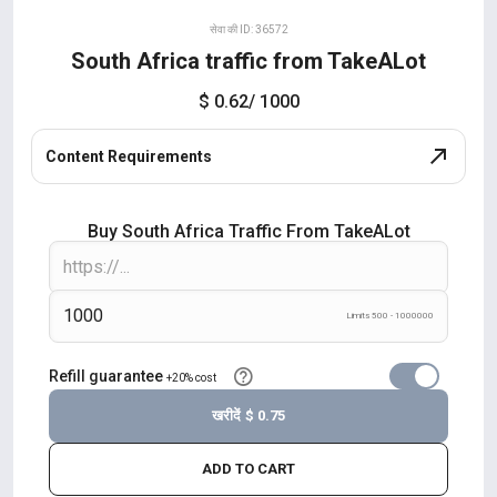
सेवा की ID: 36572
South Africa traffic from TakeALot
$ 0.62
/ 1000
Content Requirements
Buy South Africa Traffic From TakeALot
Limits 500 - 1000000
Refill guarantee
+20% cost
खरीदें
$ 0.75
ADD TO CART