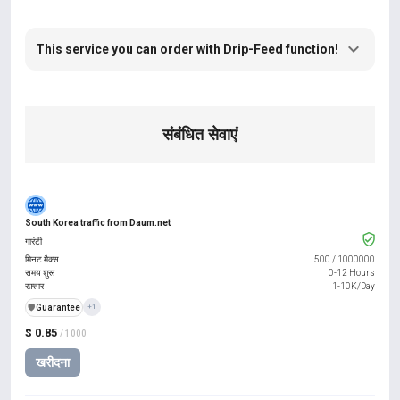
This service you can order with Drip-Feed function!
संबंधित सेवाएं
South Korea traffic from Daum.net
गारंटी
मिनट मैक्स
500
/
1000000
समय शुरू
0-12 Hours
रफ़्तार
1-10K/Day
️🛡️
Guarantee
+1
$ 0.85
/ 1000
खरीदना