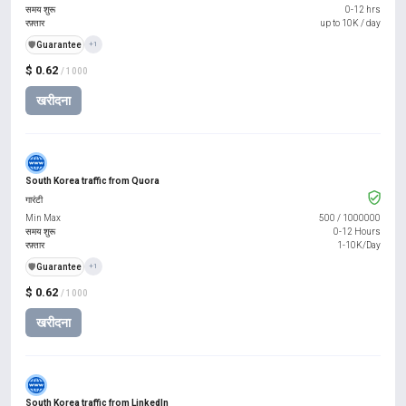
समय शुरू
0-12 hrs
रफ़्तार
up to 10K / day
️🛡️
Guarantee
+1
$ 0.62
/ 1000
खरीदना
South Korea traffic from Quora
गारंटी
Min Max
500
/
1000000
समय शुरू
0-12 Hours
रफ़्तार
1-10K/Day
️🛡️
Guarantee
+1
$ 0.62
/ 1000
खरीदना
South Korea traffic from LinkedIn