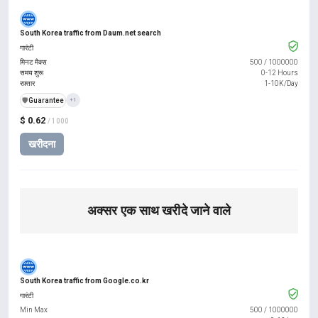
South Korea traffic from Daum.net search
गारंटी
मिनट मैक्स
500
/
1000000
समय शुरू
0-12 Hours
रफ़्तार
1-10K/Day
️🛡️
Guarantee
+1
$ 0.62
/ 1000
खरीदना
अक्सर एक साथ खरीदे जाने वाले
South Korea traffic from Google.co.kr
गारंटी
Min Max
500
/
1000000