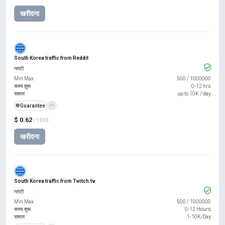
खरीदना
South Korea traffic from Reddit
गारंटी
Min Max
500
/
1000000
समय शुरू
0-12 hrs
रफ़्तार
up to 10K / day
️🛡️
Guarantee
+1
$ 0.62
/ 1000
खरीदना
South Korea traffic from Twitch.tv
गारंटी
Min Max
500
/
1000000
समय शुरू
0-12 Hours
रफ़्तार
1-10K/Day