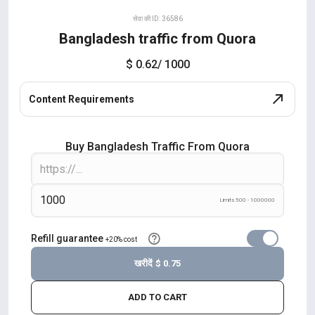
सेवा की ID: 36586
Bangladesh traffic from Quora
$ 0.62
/ 1000
Content Requirements
Buy Bangladesh Traffic From Quora
Limits 500 - 1000000
Refill guarantee
+20% cost
खरीदें
$ 0.75
ADD TO CART