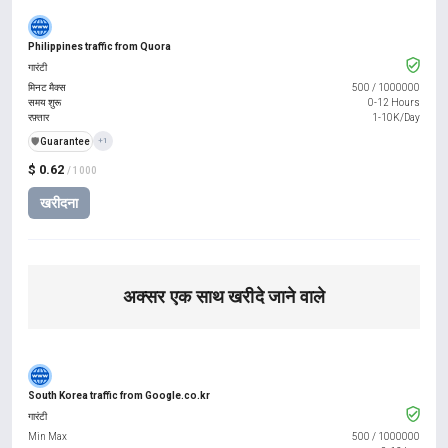
Philippines traffic from Quora
गारंटी
मिनट मैक्स
500
/
1000000
समय शुरू
0-12 Hours
रफ़्तार
1-10K/Day
️🛡️
Guarantee
+1
$ 0.62
/ 1000
खरीदना
अक्सर एक साथ खरीदे जाने वाले
South Korea traffic from Google.co.kr
गारंटी
Min Max
500
/
1000000