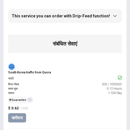
This service you can order with Drip-Feed function!
संबंधित सेवाएं
South Korea traffic from Quora
गारंटी
मिनट मैक्स
500
/
1000000
समय शुरू
0-12 Hours
रफ़्तार
1-10K/Day
️🛡️
Guarantee
+1
$ 0.62
/ 1000
खरीदना