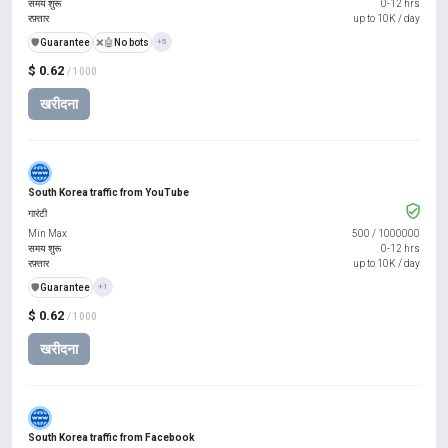
समय शुरू
0-12 hrs
रफ़्तार
up to 10K / day
️🛡️
Guarantee
❌🤖
No bots
+5
$ 0.62
/ 1000
खरीदना
South Korea traffic from YouTube
गारंटी
Min Max
500
/
1000000
समय शुरू
0-12 hrs
रफ़्तार
up to 10K / day
️🛡️
Guarantee
+1
$ 0.62
/ 1000
खरीदना
South Korea traffic from Facebook