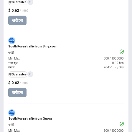
️🛡️
Guarantee
+1
$ 0.62
/ 1000
खरीदना
South Korea traffic from Bing.com
गारंटी
Min Max
500
/
1000000
समय शुरू
0-12 hrs
रफ़्तार
up to 10K / day
️🛡️
Guarantee
+1
$ 0.62
/ 1000
खरीदना
South Korea traffic from Quora
गारंटी
Min Max
500
/
1000000