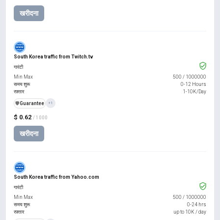
खरीदना
South Korea traffic from Twitch.tv
गारंटी
Min Max
500
/
1000000
समय शुरू
0-12 Hours
रफ़्तार
1-10K/Day
️🛡️
Guarantee
+1
$ 0.62
/ 1000
खरीदना
South Korea traffic from Yahoo.com
गारंटी
Min Max
500
/
1000000
समय शुरू
0-24 hrs
रफ़्तार
up to 10K / day