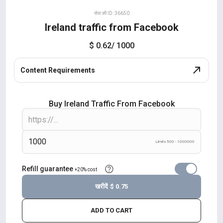
सेवा की ID: 36650
Ireland traffic from Facebook
$ 0.62
/ 1000
Content Requirements
Buy Ireland Traffic From Facebook
Limits 500 - 1000000
Refill guarantee
+20% cost
खरीदें
$ 0.75
ADD TO CART