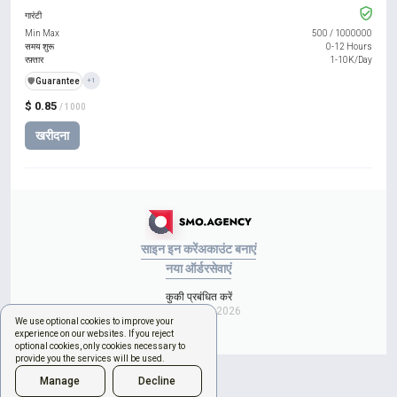
गारंटी
Min Max
500
/
1000000
समय शुरू
0-12 Hours
रफ़्तार
1-10K/Day
️🛡️
Guarantee
+1
$ 0.85
/ 1000
खरीदना
साइन इन करें
अकाउंट बनाएं
नया ऑर्डर
सेवाएं
कुकी प्रबंधित करें
Copyright © 2026
We use optional cookies to improve your
experience on our websites. If you reject
optional cookies, only cookies necessary to
provide you the services will be used.
Manage
Decline