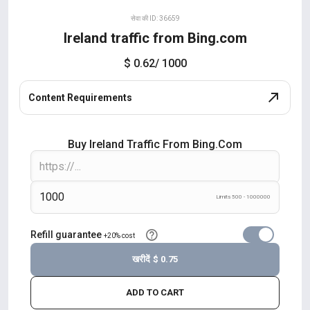
सेवा की ID: 36659
Ireland traffic from Bing.com
$ 0.62
/ 1000
Content Requirements
Buy Ireland Traffic From Bing.com
Limits 500 - 1000000
Refill guarantee
+20% cost
खरीदें
$ 0.75
ADD TO CART