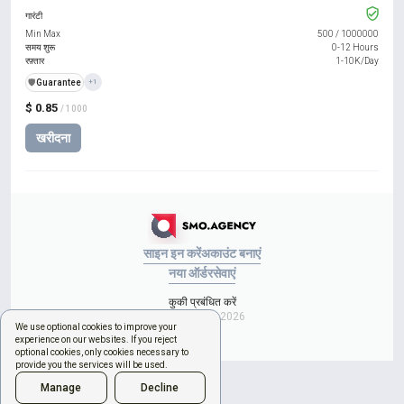
गारंटी
Min Max
500
/
1000000
समय शुरू
0-12 Hours
रफ़्तार
1-10K/Day
️🛡️
Guarantee
+1
$ 0.85
/ 1000
खरीदना
साइन इन करें
अकाउंट बनाएं
नया ऑर्डर
सेवाएं
कुकी प्रबंधित करें
Copyright © 2026
We use optional cookies to improve your
experience on our websites. If you reject
optional cookies, only cookies necessary to
provide you the services will be used.
Manage
Decline