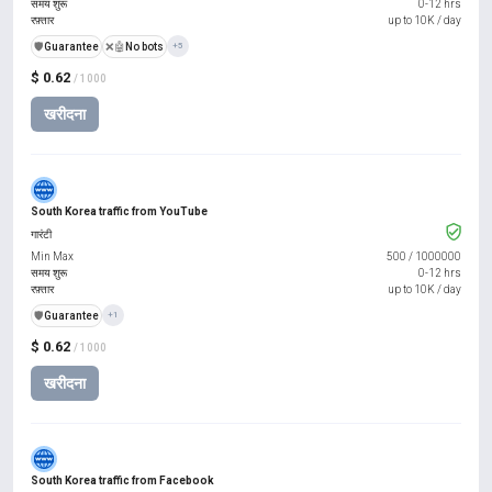
समय शुरू
0-12 hrs
रफ़्तार
up to 10K / day
️🛡️
Guarantee
❌🤖
No bots
+5
$ 0.62
/ 1000
खरीदना
South Korea traffic from YouTube
गारंटी
Min Max
500
/
1000000
समय शुरू
0-12 hrs
रफ़्तार
up to 10K / day
️🛡️
Guarantee
+1
$ 0.62
/ 1000
खरीदना
South Korea traffic from Facebook