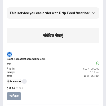
This service you can order with Drip-Feed function!
संबंधित सेवाएं
South Korea traffic from Bing.com
गारंटी
मिनट मैक्स
500
/
1000000
समय शुरू
0-12 hrs
रफ़्तार
up to 10K / day
️🛡️
Guarantee
+1
$ 0.62
/ 1000
खरीदना