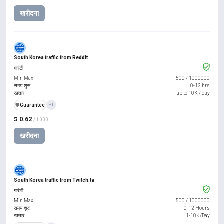
खरीदना
South Korea traffic from Reddit
गारंटी
Min Max
500
/
1000000
समय शुरू
0-12 hrs
रफ़्तार
up to 10K / day
️🛡️
Guarantee
+1
$ 0.62
/ 1000
खरीदना
South Korea traffic from Twitch.tv
गारंटी
Min Max
500
/
1000000
समय शुरू
0-12 Hours
रफ़्तार
1-10K/Day