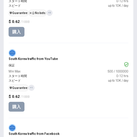
スタート時間
0-12 hrs
スピード
up to 10K / day
️🛡️
Guarantee
❌🤖
No bots
+5
$ 0.62
/ 1000
購入
South Korea traffic from YouTube
保証
Min Max
500
/
1000000
スタート時間
0-12 hrs
スピード
up to 10K / day
️🛡️
Guarantee
+1
$ 0.62
/ 1000
購入
South Korea traffic from Facebook