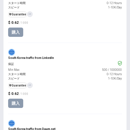
スタート時間
0-12 Hours
スピード
1-10K/Day
️🛡️
Guarantee
+1
$ 0.62
/ 1000
購入
South Korea traffic from LinkedIn
保証
Min Max
500
/
1000000
スタート時間
0-12 Hours
スピード
1-10K/Day
️🛡️
Guarantee
+1
$ 0.62
/ 1000
購入
South Korea traffic from Daum.net