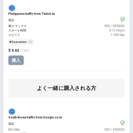
Philippines traffic from Twitch.tv
保証
最小 マックス
500
/
1000000
スタート時間
0-12 Hours
スピード
1-10K/Day
️🛡️
Guarantee
+1
$ 0.62
/ 1000
購入
よく一緒に購入される方
South Korea traffic from Google.co.kr
保証
Min Max
500
/
1000000