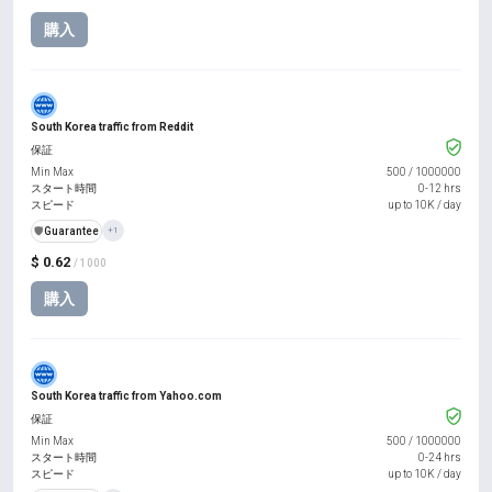
購入
South Korea traffic from Reddit
保証
Min Max
500
/
1000000
スタート時間
0-12 hrs
スピード
up to 10K / day
️🛡️
Guarantee
+1
$ 0.62
/ 1000
購入
South Korea traffic from Yahoo.com
保証
Min Max
500
/
1000000
スタート時間
0-24 hrs
スピード
up to 10K / day