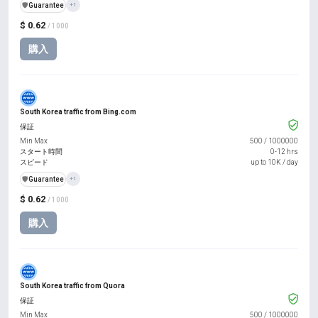
️🛡️
Guarantee
+1
$ 0.62
/ 1000
購入
South Korea traffic from Bing.com
保証
Min Max
500
/
1000000
スタート時間
0-12 hrs
スピード
up to 10K / day
️🛡️
Guarantee
+1
$ 0.62
/ 1000
購入
South Korea traffic from Quora
保証
Min Max
500
/
1000000