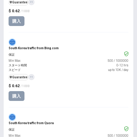
️🛡️
Guarantee
+1
$ 0.62
/ 1000
購入
South Korea traffic from Bing.com
保証
Min Max
500
/
1000000
スタート時間
0-12 hrs
スピード
up to 10K / day
️🛡️
Guarantee
+1
$ 0.62
/ 1000
購入
South Korea traffic from Quora
保証
Min Max
500
/
1000000