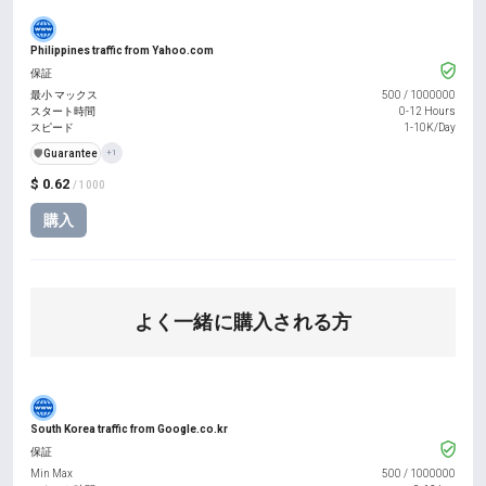
Philippines traffic from Yahoo.com
保証
最小 マックス
500
/
1000000
スタート時間
0-12 Hours
スピード
1-10K/Day
️🛡️
Guarantee
+1
$ 0.62
/ 1000
購入
よく一緒に購入される方
South Korea traffic from Google.co.kr
保証
Min Max
500
/
1000000