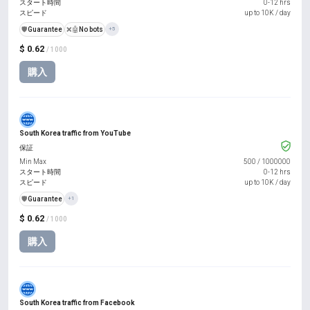
スタート時間
0-12 hrs
スピード
up to 10K / day
️🛡️
Guarantee
❌🤖
No bots
+5
$ 0.62
/ 1000
購入
South Korea traffic from YouTube
保証
Min Max
500
/
1000000
スタート時間
0-12 hrs
スピード
up to 10K / day
️🛡️
Guarantee
+1
$ 0.62
/ 1000
購入
South Korea traffic from Facebook