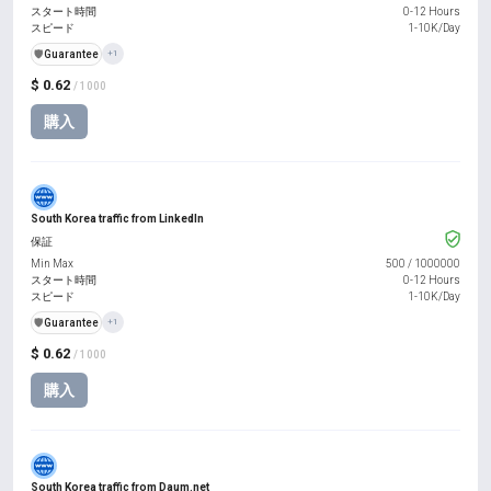
スタート時間
0-12 Hours
スピード
1-10K/Day
️🛡️
Guarantee
+1
$ 0.62
/ 1000
購入
South Korea traffic from LinkedIn
保証
Min Max
500
/
1000000
スタート時間
0-12 Hours
スピード
1-10K/Day
️🛡️
Guarantee
+1
$ 0.62
/ 1000
購入
South Korea traffic from Daum.net