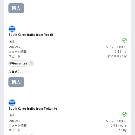
購入
South Korea traffic from Reddit
保証
Min Max
500
/
1000000
スタート時間
0-12 hrs
スピード
up to 10K / day
️🛡️
Guarantee
+1
$ 0.62
/ 1000
購入
South Korea traffic from Twitch.tv
保証
Min Max
500
/
1000000
スタート時間
0-12 Hours
スピード
1-10K/Day