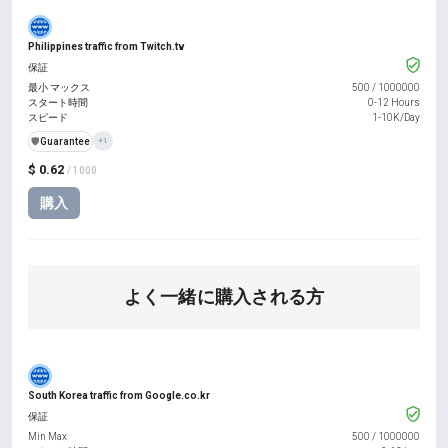
Philippines traffic from Twitch.tv
保証
最小 マックス
500
/
1000000
スタート時間
0-12 Hours
スピード
1-10K/Day
️🛡️
Guarantee
+1
$ 0.62
/ 1000
購入
よく一緒に購入される方
South Korea traffic from Google.co.kr
保証
Min Max
500
/
1000000