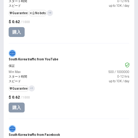
スタート時間
0-12 hrs
スピード
up to 10K / day
️🛡️
Guarantee
❌🤖
No bots
+5
$ 0.62
/ 1000
購入
South Korea traffic from YouTube
保証
Min Max
500
/
1000000
スタート時間
0-12 hrs
スピード
up to 10K / day
️🛡️
Guarantee
+1
$ 0.62
/ 1000
購入
South Korea traffic from Facebook