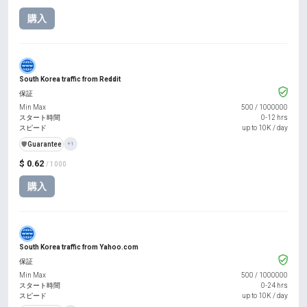
購入
South Korea traffic from Reddit
保証
Min Max
500
/
1000000
スタート時間
0-12 hrs
スピード
up to 10K / day
️🛡️
Guarantee
+1
$ 0.62
/ 1000
購入
South Korea traffic from Yahoo.com
保証
Min Max
500
/
1000000
スタート時間
0-24 hrs
スピード
up to 10K / day