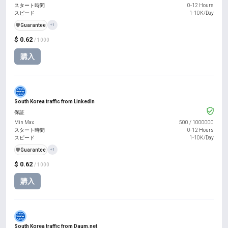
スタート時間
0-12 Hours
スピード
1-10K/Day
️🛡️
Guarantee
+1
$ 0.62
/ 1000
購入
South Korea traffic from LinkedIn
保証
Min Max
500
/
1000000
スタート時間
0-12 Hours
スピード
1-10K/Day
️🛡️
Guarantee
+1
$ 0.62
/ 1000
購入
South Korea traffic from Daum.net