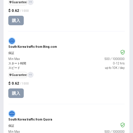
️🛡️
Guarantee
+1
$ 0.62
/ 1000
購入
South Korea traffic from Bing.com
保証
Min Max
500
/
1000000
スタート時間
0-12 hrs
スピード
up to 10K / day
️🛡️
Guarantee
+1
$ 0.62
/ 1000
購入
South Korea traffic from Quora
保証
Min Max
500
/
1000000