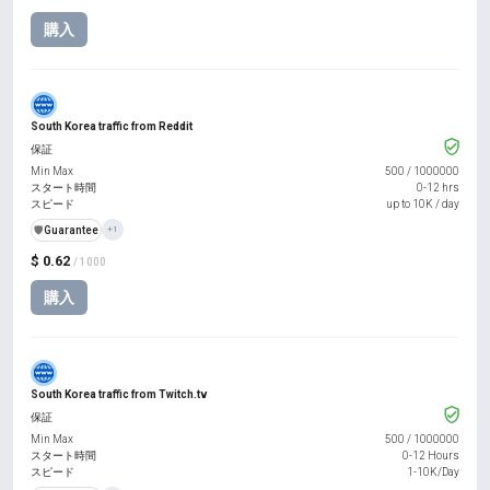
購入
South Korea traffic from Reddit
保証
Min Max
500
/
1000000
スタート時間
0-12 hrs
スピード
up to 10K / day
️🛡️
Guarantee
+1
$ 0.62
/ 1000
購入
South Korea traffic from Twitch.tv
保証
Min Max
500
/
1000000
スタート時間
0-12 Hours
スピード
1-10K/Day