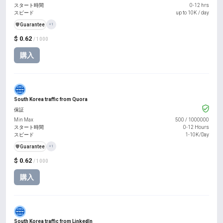
スタート時間
0-12 hrs
スピード
up to 10K / day
️🛡️
Guarantee
+1
$ 0.62
/ 1000
購入
South Korea traffic from Quora
保証
Min Max
500
/
1000000
スタート時間
0-12 Hours
スピード
1-10K/Day
️🛡️
Guarantee
+1
$ 0.62
/ 1000
購入
South Korea traffic from LinkedIn