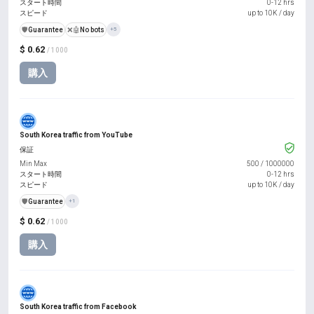
スタート時間
0-12 hrs
スピード
up to 10K / day
️🛡️
Guarantee
❌🤖
No bots
+5
$ 0.62
/ 1000
購入
South Korea traffic from YouTube
保証
Min Max
500
/
1000000
スタート時間
0-12 hrs
スピード
up to 10K / day
️🛡️
Guarantee
+1
$ 0.62
/ 1000
購入
South Korea traffic from Facebook