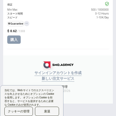
保証
Min Max
500
/
1000000
スタート時間
0-12 Hours
スピード
1-10K/Day
️🛡️
Guarantee
+1
$ 0.62
/ 1000
購入
サインイン
アカウントを作成
新しい注文
サービス
Cookieの管理
当社では、Web サイトでのエクスペリエン
Copyright © 2026
スを向上させるためにオプションの Cookie
を使用します。 オプションの Cookie を拒
否すると、サービスを提供するために必要
な Cookie のみが使用されます。
クッキーの管理
衰退