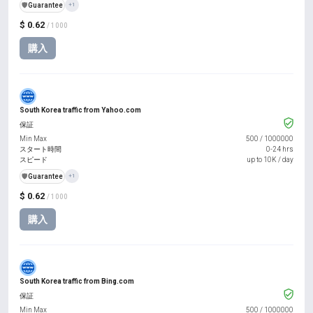
️🛡️
Guarantee
+1
$ 0.62
/ 1000
購入
South Korea traffic from Yahoo.com
保証
Min Max
500
/
1000000
スタート時間
0-24 hrs
スピード
up to 10K / day
️🛡️
Guarantee
+1
$ 0.62
/ 1000
購入
South Korea traffic from Bing.com
保証
Min Max
500
/
1000000