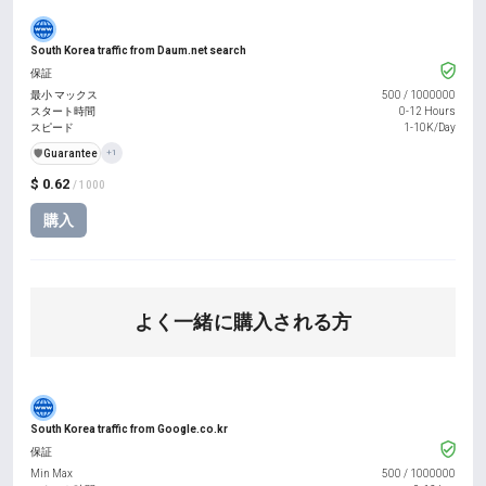
South Korea traffic from Daum.net search
保証
最小 マックス
500
/
1000000
スタート時間
0-12 Hours
スピード
1-10K/Day
️🛡️
Guarantee
+1
$ 0.62
/ 1000
購入
よく一緒に購入される方
South Korea traffic from Google.co.kr
保証
Min Max
500
/
1000000