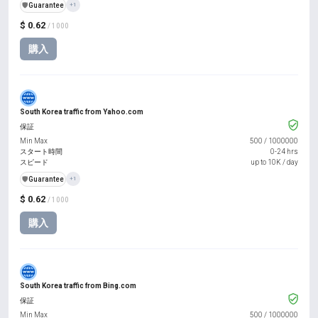
️🛡️
Guarantee
+1
$ 0.62
/ 1000
購入
South Korea traffic from Yahoo.com
保証
Min Max
500
/
1000000
スタート時間
0-24 hrs
スピード
up to 10K / day
️🛡️
Guarantee
+1
$ 0.62
/ 1000
購入
South Korea traffic from Bing.com
保証
Min Max
500
/
1000000