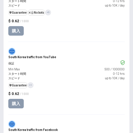
スタート時間
0-12 hrs
スピード
up to 10K / day
️🛡️
Guarantee
❌🤖
No bots
+5
$ 0.62
/ 1000
購入
South Korea traffic from YouTube
保証
Min Max
500
/
1000000
スタート時間
0-12 hrs
スピード
up to 10K / day
️🛡️
Guarantee
+1
$ 0.62
/ 1000
購入
South Korea traffic from Facebook