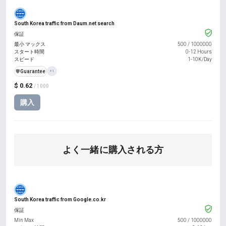
South Korea traffic from Daum.net search
保証
最小 マックス
500
/
1000000
スタート時間
0-12 Hours
スピード
1-10K/Day
️🛡️
Guarantee
+1
$ 0.62
/ 1000
購入
よく一緒に購入される方
South Korea traffic from Google.co.kr
保証
Min Max
500
/
1000000