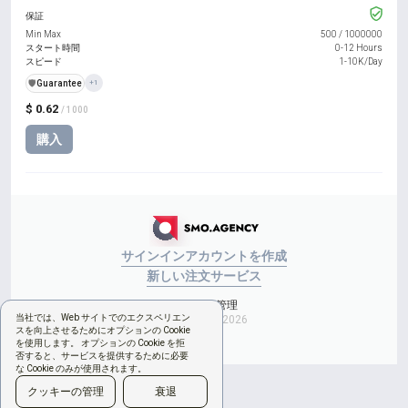
保証
Min Max
500
/
1000000
スタート時間
0-12 Hours
スピード
1-10K/Day
️🛡️
Guarantee
+1
$ 0.62
/ 1000
購入
サインイン
アカウントを作成
新しい注文
サービス
Cookieの管理
当社では、Web サイトでのエクスペリエン
Copyright © 2026
スを向上させるためにオプションの Cookie
を使用します。 オプションの Cookie を拒
否すると、サービスを提供するために必要
な Cookie のみが使用されます。
クッキーの管理
衰退