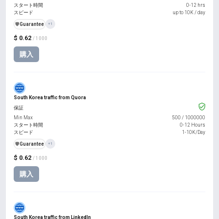
スタート時間
0-12 hrs
スピード
up to 10K / day
️🛡️
Guarantee
+1
$ 0.62
/ 1000
購入
South Korea traffic from Quora
保証
Min Max
500
/
1000000
スタート時間
0-12 Hours
スピード
1-10K/Day
️🛡️
Guarantee
+1
$ 0.62
/ 1000
購入
South Korea traffic from LinkedIn