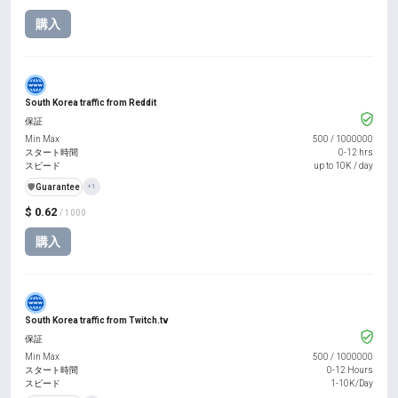
購入
South Korea traffic from Reddit
保証
Min Max
500
/
1000000
スタート時間
0-12 hrs
スピード
up to 10K / day
️🛡️
Guarantee
+1
$ 0.62
/ 1000
購入
South Korea traffic from Twitch.tv
保証
Min Max
500
/
1000000
スタート時間
0-12 Hours
スピード
1-10K/Day