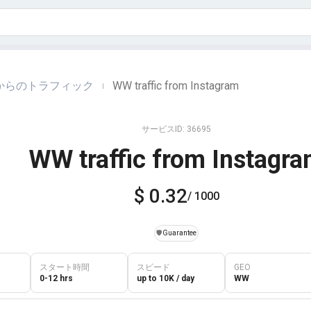
gramからのトラフィック
WW traffic from Instagram
|
サービスID: 36695
WW traffic from Instagr
$ 0.32
/ 1000
️🛡️
Guarantee
スタート時間
スピード
GEO
0-12 hrs
up to 10K / day
WW