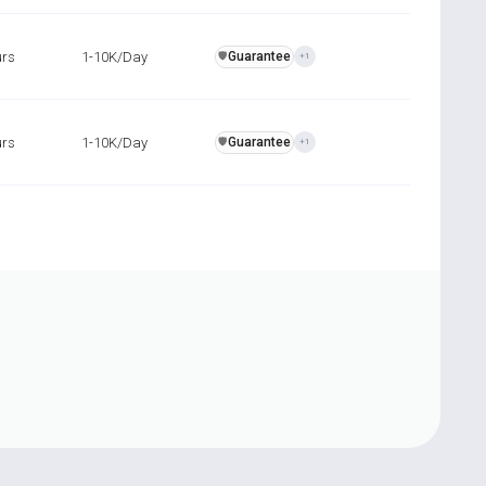
urs
1-10K/Day
Guarantee
️🛡️
+1
urs
1-10K/Day
Guarantee
️🛡️
+1