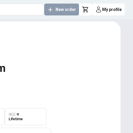
New order
My profile
am
保証
️🛡️
Lifetime