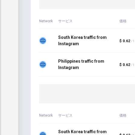
Network
サービス
価格
South Korea traffic from
$ 0.62
/ 
Instagram
Philippines traffic from
$ 0.62
/ 
Instagram
Network
サービス
価格
South Korea traffic from