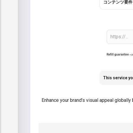
コンテンツ要件
Refill guarantee
+2
This service yo
Enhance your brand’s visual appeal globally 