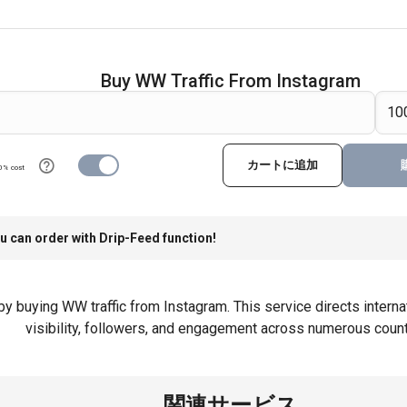
Buy WW Traffic From Instagram
カートに追加
0% cost
u can order with Drip-Feed function!
by buying WW traffic from Instagram. This service directs internat
visibility, followers, and engagement across numerous count
関連サービス