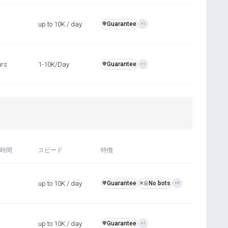
up to 10K / day
Guarantee
️🛡️
+1
urs
1-10K/Day
Guarantee
️🛡️
+1
時間
スピード
特徴
up to 10K / day
Guarantee
No bots
️🛡️
❌🤖
+5
up to 10K / day
Guarantee
️🛡️
+1