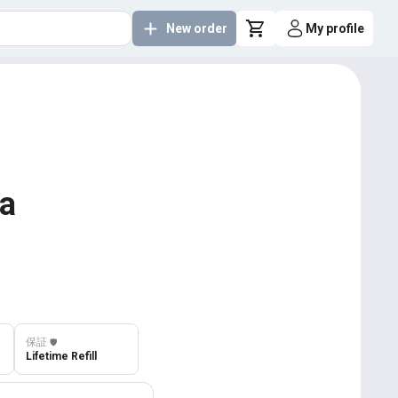
New order
My profile
ia
保証
️🛡️
Lifetime Refill