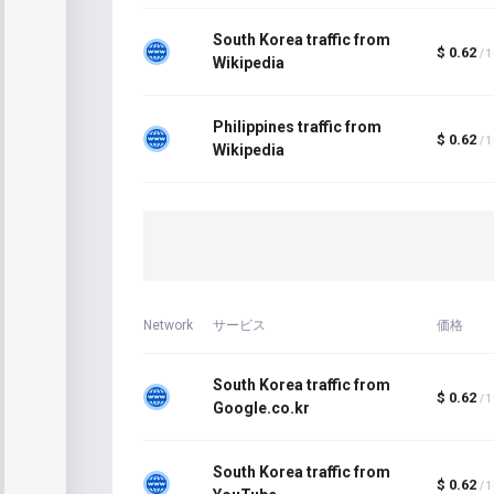
South Korea traffic from
$ 0.62
/ 
Wikipedia
Philippines traffic from
$ 0.62
/ 
Wikipedia
Network
サービス
価格
South Korea traffic from
$ 0.62
/ 
Google.co.kr
South Korea traffic from
$ 0.62
/ 