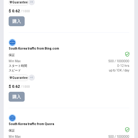
️🛡️
Guarantee
+1
$ 0.62
/ 1000
購入
South Korea traffic from Bing.com
保証
Min Max
500
/
1000000
スタート時間
0-12 hrs
スピード
up to 10K / day
️🛡️
Guarantee
+1
$ 0.62
/ 1000
購入
South Korea traffic from Quora
保証
Min Max
500
/
1000000