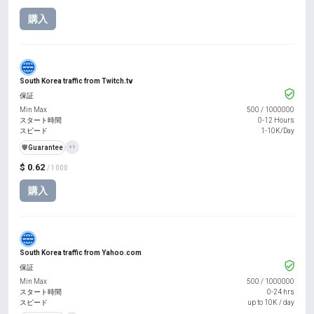
購入
South Korea traffic from Twitch.tv
保証
Min Max
500
/
1000000
スタート時間
0-12 Hours
スピード
1-10K/Day
️🛡️
Guarantee
+1
$ 0.62
/ 1000
購入
South Korea traffic from Yahoo.com
保証
Min Max
500
/
1000000
スタート時間
0-24 hrs
スピード
up to 10K / day