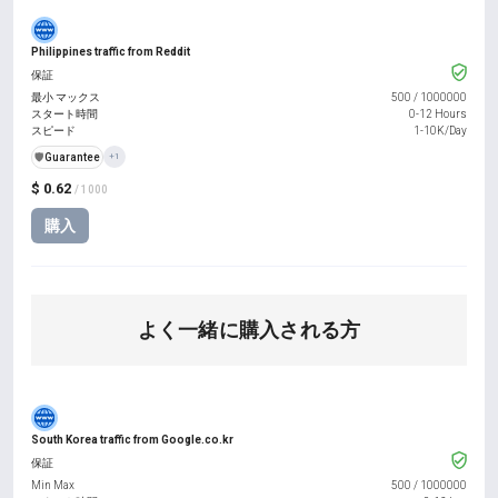
Philippines traffic from Reddit
保証
最小 マックス
500
/
1000000
スタート時間
0-12 Hours
スピード
1-10K/Day
️🛡️
Guarantee
+1
$ 0.62
/ 1000
購入
よく一緒に購入される方
South Korea traffic from Google.co.kr
保証
Min Max
500
/
1000000