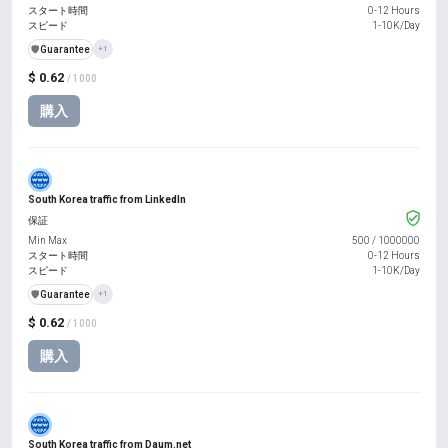
スタート時間
0-12 Hours
スピード
1-10K/Day
️🛡️
Guarantee
+1
$ 0.62
/ 1000
購入
South Korea traffic from LinkedIn
保証
Min Max
500
/
1000000
スタート時間
0-12 Hours
スピード
1-10K/Day
️🛡️
Guarantee
+1
$ 0.62
/ 1000
購入
South Korea traffic from Daum.net