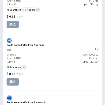
スタート時間
0-12 hrs
スピード
up to 10K / day
️🛡️
Guarantee
❌🤖
No bots
+5
$ 0.62
/ 1000
購入
South Korea traffic from YouTube
保証
Min Max
500
/
1000000
スタート時間
0-12 hrs
スピード
up to 10K / day
️🛡️
Guarantee
+1
$ 0.62
/ 1000
購入
South Korea traffic from Facebook