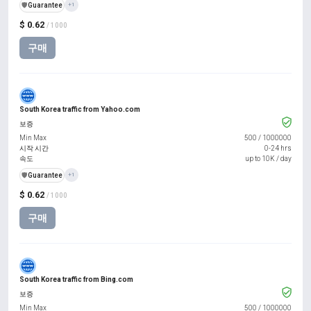
️🛡️
Guarantee
+1
$ 0.62
/ 1000
구매
South Korea traffic from Yahoo.com
보증
Min Max
500
/
1000000
시작 시간
0-24 hrs
속도
up to 10K / day
️🛡️
Guarantee
+1
$ 0.62
/ 1000
구매
South Korea traffic from Bing.com
보증
Min Max
500
/
1000000