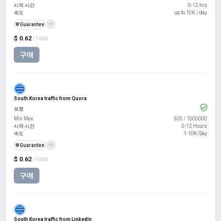
시작 시간
0-12 hrs
속도
up to 10K / day
️🛡️
Guarantee
+1
$ 0.62
/ 1000
구매
South Korea traffic from Quora
보증
Min Max
500
/
1000000
시작 시간
0-12 Hours
속도
1-10K/Day
️🛡️
Guarantee
+1
$ 0.62
/ 1000
구매
South Korea traffic from LinkedIn