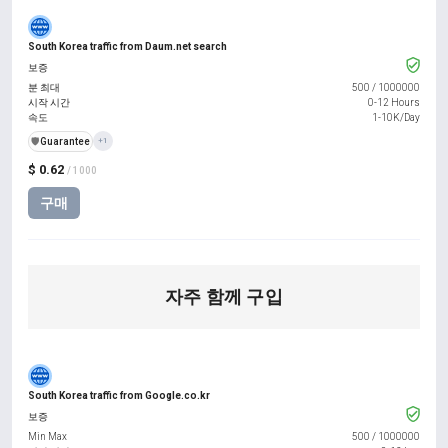
South Korea traffic from Daum.net search
보증
분 최대
500
/
1000000
시작 시간
0-12 Hours
속도
1-10K/Day
️🛡️
Guarantee
+1
$ 0.62
/ 1000
구매
자주 함께 구입
South Korea traffic from Google.co.kr
보증
Min Max
500
/
1000000