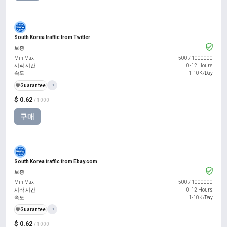
South Korea traffic from Twitter
보증
Min Max
500
/
1000000
시작 시간
0-12 Hours
속도
1-10K/Day
️🛡️
Guarantee
+1
$ 0.62
/ 1000
구매
South Korea traffic from Ebay.com
보증
Min Max
500
/
1000000
시작 시간
0-12 Hours
속도
1-10K/Day
️🛡️
Guarantee
+1
$ 0.62
/ 1000