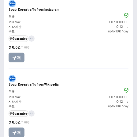
South Korea traffic from Instagram
보증
Min Max
500
/
1000000
시작 시간
0-12 hrs
속도
up to 10K / day
️🛡️
Guarantee
+1
$ 0.62
/ 1000
구매
South Korea traffic from Wikipedia
보증
Min Max
500
/
1000000
시작 시간
0-12 hrs
속도
up to 10K / day
️🛡️
Guarantee
+1
$ 0.62
/ 1000
구매