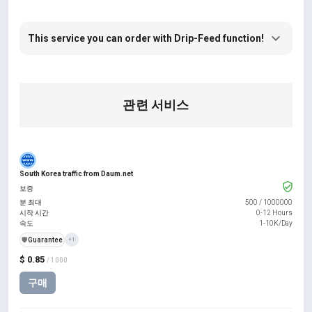
This service you can order with Drip-Feed function!
관련 서비스
South Korea traffic from Daum.net
보증
분 최대
500
/
1000000
시작 시간
0-12 Hours
속도
1-10K/Day
️🛡️
Guarantee
+1
$ 0.85
/ 1000
구매