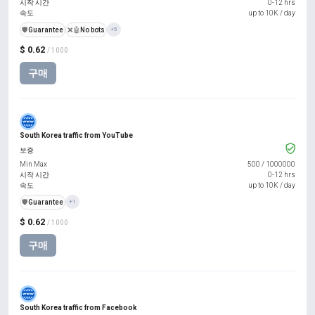
시작 시간
0-12 hrs
속도
up to 10K / day
️🛡️
Guarantee
❌🤖
No bots
+5
$ 0.62
/ 1000
구매
South Korea traffic from YouTube
보증
Min Max
500
/
1000000
시작 시간
0-12 hrs
속도
up to 10K / day
️🛡️
Guarantee
+1
$ 0.62
/ 1000
구매
South Korea traffic from Facebook