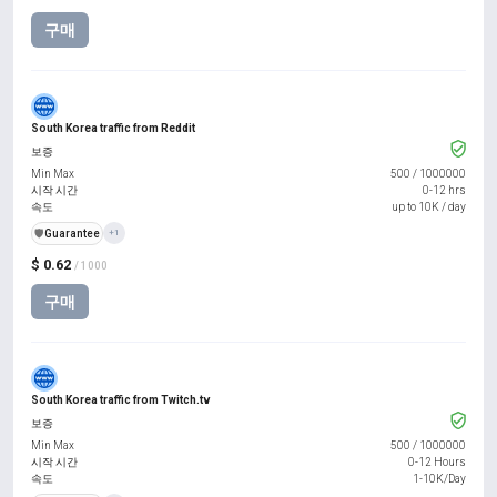
구매
South Korea traffic from Reddit
보증
Min Max
500
/
1000000
시작 시간
0-12 hrs
속도
up to 10K / day
️🛡️
Guarantee
+1
$ 0.62
/ 1000
구매
South Korea traffic from Twitch.tv
보증
Min Max
500
/
1000000
시작 시간
0-12 Hours
속도
1-10K/Day