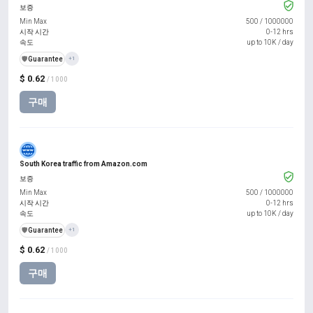
보증
Min Max
500
/
1000000
시작 시간
0-12 hrs
속도
up to 10K / day
️🛡️
Guarantee
+1
$ 0.62
/ 1000
구매
South Korea traffic from Amazon.com
보증
Min Max
500
/
1000000
시작 시간
0-12 hrs
속도
up to 10K / day
️🛡️
Guarantee
+1
$ 0.62
/ 1000
구매