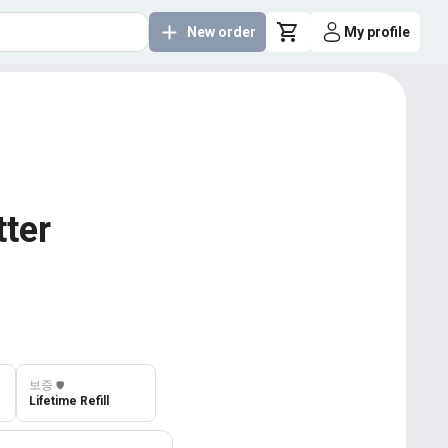
New order
My profile
tter
보증
️🛡️
Lifetime Refill