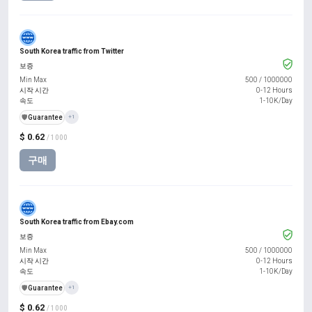
South Korea traffic from Twitter
보증
Min Max
500
/
1000000
시작 시간
0-12 Hours
속도
1-10K/Day
️🛡️
Guarantee
+1
$ 0.62
/ 1000
구매
South Korea traffic from Ebay.com
보증
Min Max
500
/
1000000
시작 시간
0-12 Hours
속도
1-10K/Day
️🛡️
Guarantee
+1
$ 0.62
/ 1000