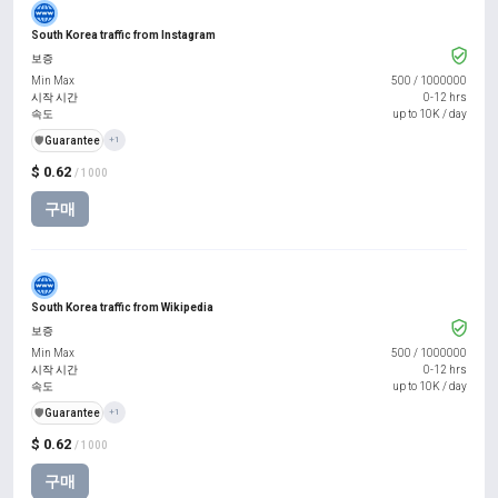
South Korea traffic from Instagram
보증
Min Max
500
/
1000000
시작 시간
0-12 hrs
속도
up to 10K / day
️🛡️
Guarantee
+1
$ 0.62
/ 1000
구매
South Korea traffic from Wikipedia
보증
Min Max
500
/
1000000
시작 시간
0-12 hrs
속도
up to 10K / day
️🛡️
Guarantee
+1
$ 0.62
/ 1000
구매