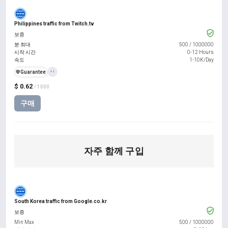
Philippines traffic from Twitch.tv
보증
분 최대
500
/
1000000
시작 시간
0-12 Hours
속도
1-10K/Day
️🛡️
Guarantee
+1
$ 0.62
/ 1000
구매
자주 함께 구입
South Korea traffic from Google.co.kr
보증
Min Max
500
/
1000000