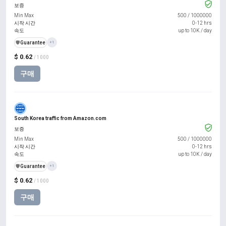
보증
Min Max
500
/
1000000
시작 시간
0-12 hrs
속도
up to 10K / day
️🛡️
Guarantee
+1
$ 0.62
/ 1000
구매
South Korea traffic from Amazon.com
보증
Min Max
500
/
1000000
시작 시간
0-12 hrs
속도
up to 10K / day
️🛡️
Guarantee
+1
$ 0.62
/ 1000
구매