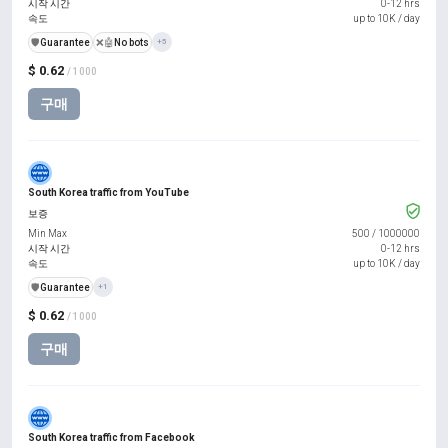
시작 시간
0-12 hrs
속도
up to 10K / day
️🛡️
Guarantee
❌🤖
No bots
+5
$ 0.62
/ 1000
구매
South Korea traffic from YouTube
보증
Min Max
500
/
1000000
시작 시간
0-12 hrs
속도
up to 10K / day
️🛡️
Guarantee
+1
$ 0.62
/ 1000
구매
South Korea traffic from Facebook