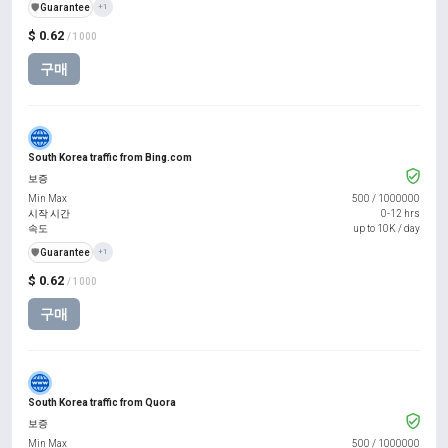
️🛡️
Guarantee
+1
$ 0.62
/ 1000
구매
South Korea traffic from Bing.com
보증
Min Max
500
/
1000000
시작 시간
0-12 hrs
속도
up to 10K / day
️🛡️
Guarantee
+1
$ 0.62
/ 1000
구매
South Korea traffic from Quora
보증
Min Max
500
/
1000000