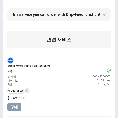
This service you can order with Drip-Feed function!
관련 서비스
South Korea traffic from Twitch.tv
보증
분 최대
500
/
1000000
시작 시간
0-12 Hours
속도
1-10K/Day
️🛡️
Guarantee
+1
$ 0.62
/ 1000
구매