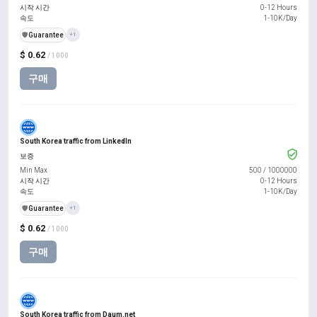
시작 시간
0-12 Hours
속도
1-10K/Day
️🛡️
Guarantee
+1
$ 0.62
/ 1000
구매
South Korea traffic from LinkedIn
보증
Min Max
500
/
1000000
시작 시간
0-12 Hours
속도
1-10K/Day
️🛡️
Guarantee
+1
$ 0.62
/ 1000
구매
South Korea traffic from Daum.net