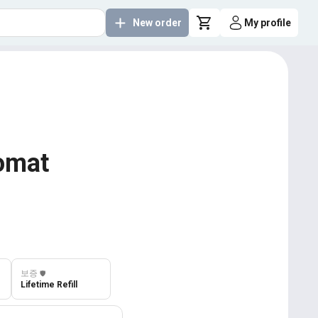
New order
My profile
nomat
보증
️🛡️
Lifetime Refill