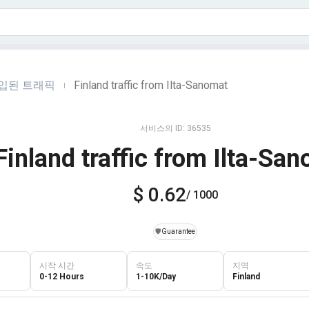
유입된 트래픽
Finland traffic from Ilta-Sanomat
|
서비스의 ID: 36535
Finland traffic from Ilta-Sa
$ 0.62
/ 1000
️🛡️
Guarantee
시작 시간
속도
지역
0-12 Hours
1-10K/Day
Finland