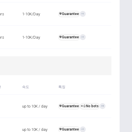
urs
1-10K/Day
Guarantee
️🛡️
+1
urs
1-10K/Day
Guarantee
️🛡️
+1
간
속도
특징
up to 10K / day
Guarantee
No bots
️🛡️
❌🤖
+5
up to 10K / day
Guarantee
️🛡️
+1