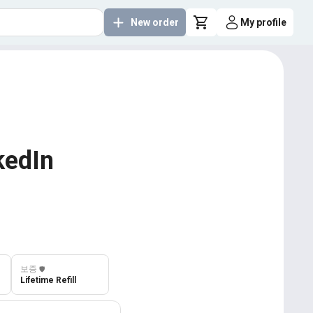
New order
My profile
kedIn
보증
️🛡️
Lifetime Refill