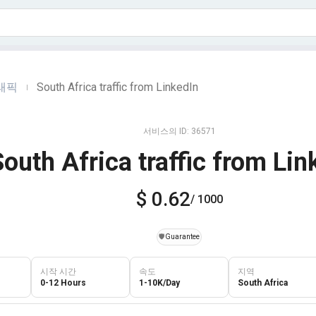
트래픽
South Africa traffic from LinkedIn
|
서비스의 ID: 36571
outh Africa traffic from Lin
$ 0.62
/ 1000
️🛡️
Guarantee
시작 시간
속도
지역
0-12 Hours
1-10K/Day
South Africa