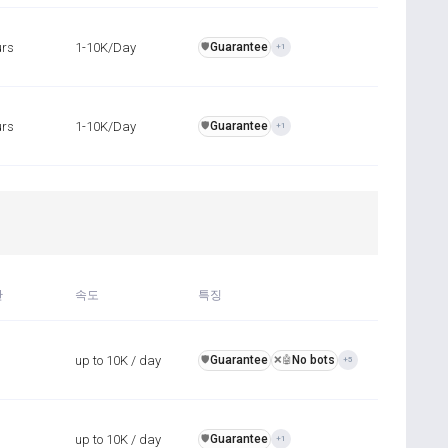
urs
1-10K/Day
Guarantee
️🛡️
+1
urs
1-10K/Day
Guarantee
️🛡️
+1
간
속도
특징
up to 10K / day
Guarantee
No bots
️🛡️
❌🤖
+5
up to 10K / day
Guarantee
️🛡️
+1