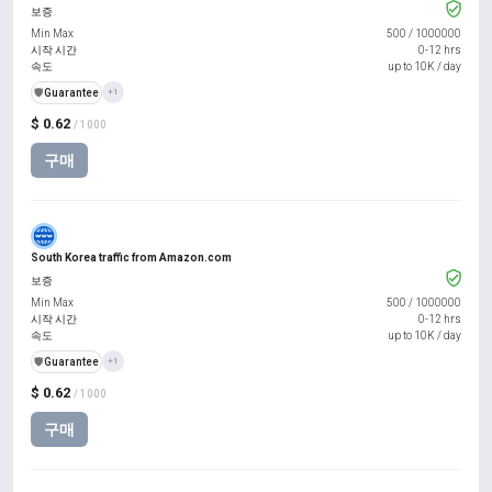
보증
Min Max
500
/
1000000
시작 시간
0-12 hrs
속도
up to 10K / day
️🛡️
Guarantee
+1
$ 0.62
/ 1000
구매
South Korea traffic from Amazon.com
보증
Min Max
500
/
1000000
시작 시간
0-12 hrs
속도
up to 10K / day
️🛡️
Guarantee
+1
$ 0.62
/ 1000
구매