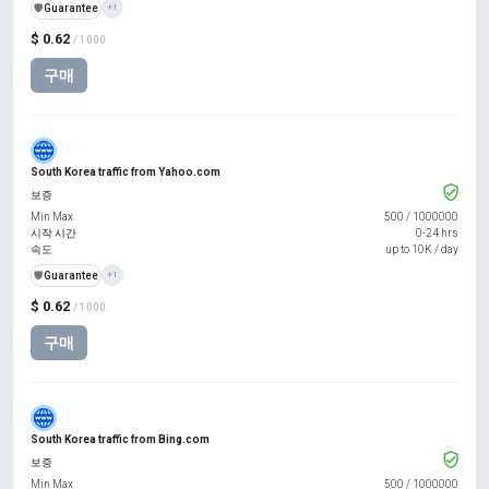
️🛡️
Guarantee
+1
$ 0.62
/ 1000
구매
South Korea traffic from Yahoo.com
보증
Min Max
500
/
1000000
시작 시간
0-24 hrs
속도
up to 10K / day
️🛡️
Guarantee
+1
$ 0.62
/ 1000
구매
South Korea traffic from Bing.com
보증
Min Max
500
/
1000000