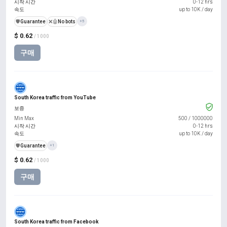
시작 시간
0-12 hrs
속도
up to 10K / day
️🛡️
Guarantee
❌🤖
No bots
+5
$ 0.62
/ 1000
구매
South Korea traffic from YouTube
보증
Min Max
500
/
1000000
시작 시간
0-12 hrs
속도
up to 10K / day
️🛡️
Guarantee
+1
$ 0.62
/ 1000
구매
South Korea traffic from Facebook