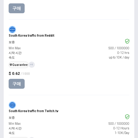
구매
South Korea traffic from Reddit
보증
Min Max
500
/
1000000
시작 시간
0-12 hrs
속도
up to 10K / day
️🛡️
Guarantee
+1
$ 0.62
/ 1000
구매
South Korea traffic from Twitch.tv
보증
Min Max
500
/
1000000
시작 시간
0-12 Hours
속도
1-10K/Day