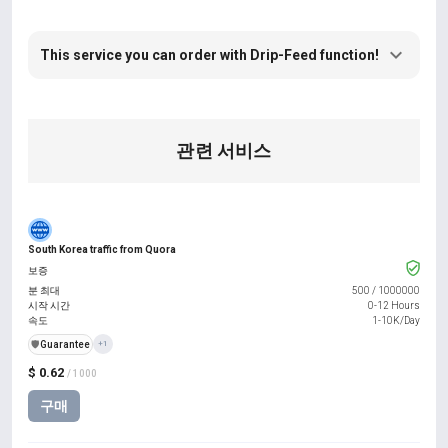
This service you can order with Drip-Feed function!
관련 서비스
South Korea traffic from Quora
보증
분 최대
500
/
1000000
시작 시간
0-12 Hours
속도
1-10K/Day
️🛡️
Guarantee
+1
$ 0.62
/ 1000
구매