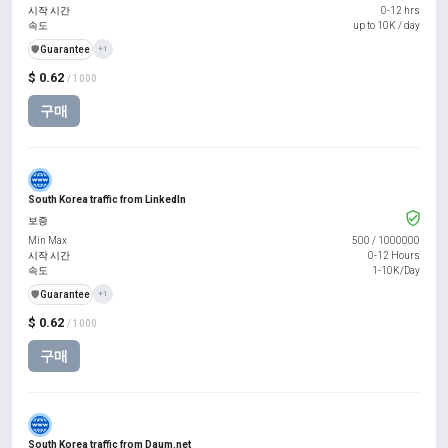
시작 시간
0-12 hrs
속도
up to 10K / day
️🛡️
Guarantee
+1
$ 0.62
/ 1000
구매
South Korea traffic from LinkedIn
보증
Min Max
500
/
1000000
시작 시간
0-12 Hours
속도
1-10K/Day
️🛡️
Guarantee
+1
$ 0.62
/ 1000
구매
South Korea traffic from Daum.net