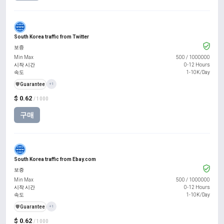
South Korea traffic from Twitter
보증
Min Max
500
/
1000000
시작 시간
0-12 Hours
속도
1-10K/Day
️🛡️
Guarantee
+1
$ 0.62
/ 1000
구매
South Korea traffic from Ebay.com
보증
Min Max
500
/
1000000
시작 시간
0-12 Hours
속도
1-10K/Day
️🛡️
Guarantee
+1
$ 0.62
/ 1000