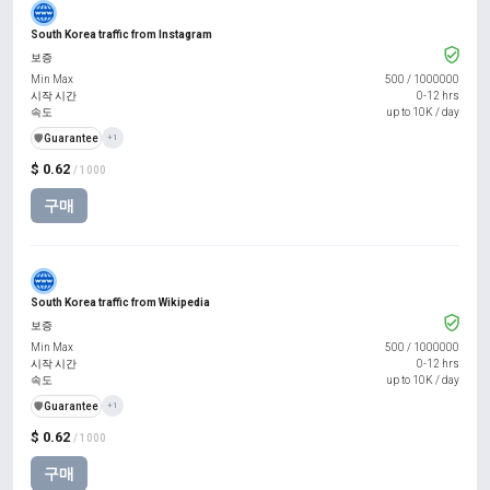
South Korea traffic from Instagram
보증
Min Max
500
/
1000000
시작 시간
0-12 hrs
속도
up to 10K / day
️🛡️
Guarantee
+1
$ 0.62
/ 1000
구매
South Korea traffic from Wikipedia
보증
Min Max
500
/
1000000
시작 시간
0-12 hrs
속도
up to 10K / day
️🛡️
Guarantee
+1
$ 0.62
/ 1000
구매