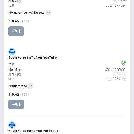
시작 시간
0-12 hrs
속도
up to 10K / day
️🛡️
Guarantee
❌🤖
No bots
+5
$ 0.62
/ 1000
구매
South Korea traffic from YouTube
보증
Min Max
500
/
1000000
시작 시간
0-12 hrs
속도
up to 10K / day
️🛡️
Guarantee
+1
$ 0.62
/ 1000
구매
South Korea traffic from Facebook