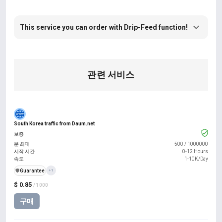
This service you can order with Drip-Feed function!
관련 서비스
South Korea traffic from Daum.net
보증
분 최대
500
/
1000000
시작 시간
0-12 Hours
속도
1-10K/Day
️🛡️
Guarantee
+1
$ 0.85
/ 1000
구매