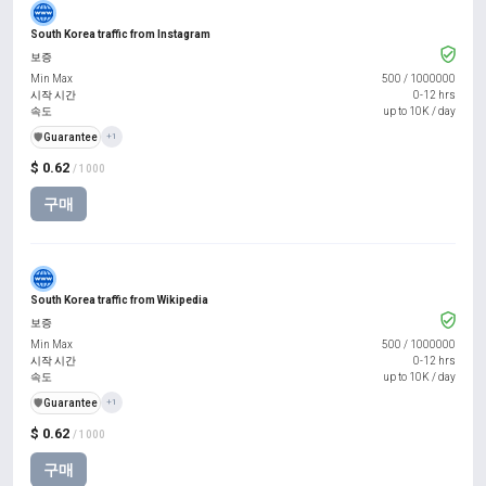
South Korea traffic from Instagram
보증
Min Max
500
/
1000000
시작 시간
0-12 hrs
속도
up to 10K / day
️🛡️
Guarantee
+1
$ 0.62
/ 1000
구매
South Korea traffic from Wikipedia
보증
Min Max
500
/
1000000
시작 시간
0-12 hrs
속도
up to 10K / day
️🛡️
Guarantee
+1
$ 0.62
/ 1000
구매