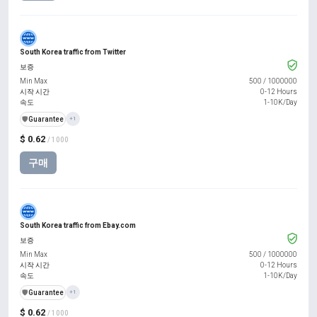
South Korea traffic from Twitter
보증
Min Max
500
/
1000000
시작 시간
0-12 Hours
속도
1-10K/Day
️🛡️
Guarantee
+1
$ 0.62
/ 1000
구매
South Korea traffic from Ebay.com
보증
Min Max
500
/
1000000
시작 시간
0-12 Hours
속도
1-10K/Day
️🛡️
Guarantee
+1
$ 0.62
/ 1000