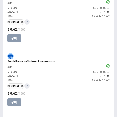
보증
Min Max
500
/
1000000
시작 시간
0-12 hrs
속도
up to 10K / day
️🛡️
Guarantee
+1
$ 0.62
/ 1000
구매
South Korea traffic from Amazon.com
보증
Min Max
500
/
1000000
시작 시간
0-12 hrs
속도
up to 10K / day
️🛡️
Guarantee
+1
$ 0.62
/ 1000
구매