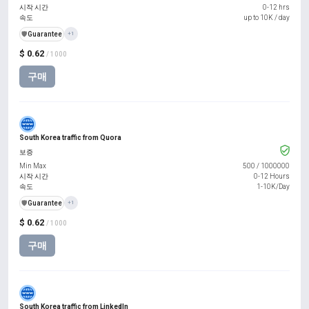
시작 시간
0-12 hrs
속도
up to 10K / day
️🛡️
Guarantee
+1
$ 0.62
/ 1000
구매
South Korea traffic from Quora
보증
Min Max
500
/
1000000
시작 시간
0-12 Hours
속도
1-10K/Day
️🛡️
Guarantee
+1
$ 0.62
/ 1000
구매
South Korea traffic from LinkedIn