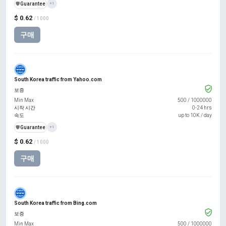
️🛡️
Guarantee
+1
$ 0.62
/ 1000
구매
South Korea traffic from Yahoo.com
보증
Min Max
500
/
1000000
시작 시간
0-24 hrs
속도
up to 10K / day
️🛡️
Guarantee
+1
$ 0.62
/ 1000
구매
South Korea traffic from Bing.com
보증
Min Max
500
/
1000000