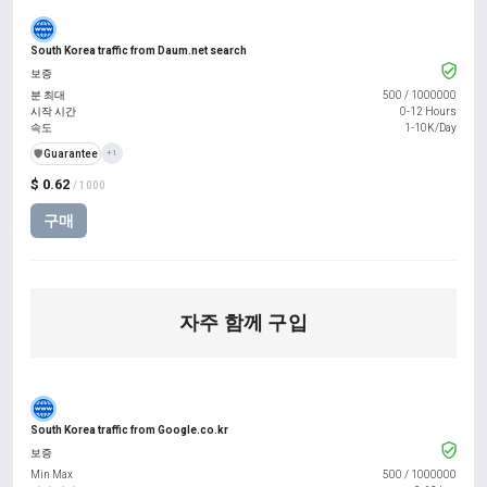
South Korea traffic from Daum.net search
보증
분 최대
500
/
1000000
시작 시간
0-12 Hours
속도
1-10K/Day
️🛡️
Guarantee
+1
$ 0.62
/ 1000
구매
자주 함께 구입
South Korea traffic from Google.co.kr
보증
Min Max
500
/
1000000