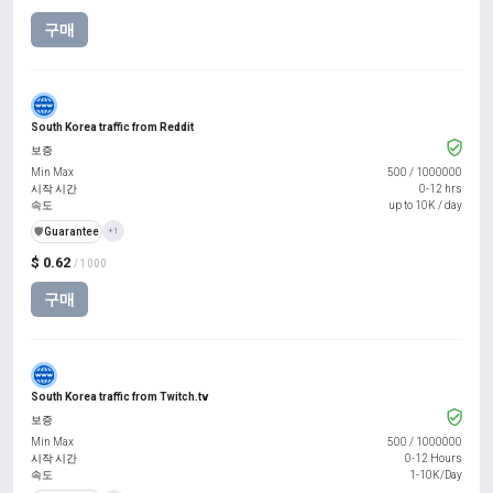
구매
South Korea traffic from Reddit
보증
Min Max
500
/
1000000
시작 시간
0-12 hrs
속도
up to 10K / day
️🛡️
Guarantee
+1
$ 0.62
/ 1000
구매
South Korea traffic from Twitch.tv
보증
Min Max
500
/
1000000
시작 시간
0-12 Hours
속도
1-10K/Day