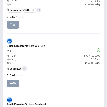
시작 시간
0-12 hrs
속도
up to 10K / day
️🛡️
Guarantee
❌🤖
No bots
+5
$ 0.62
/ 1000
구매
South Korea traffic from YouTube
보증
Min Max
500
/
1000000
시작 시간
0-12 hrs
속도
up to 10K / day
️🛡️
Guarantee
+1
$ 0.62
/ 1000
구매
South Korea traffic from Facebook