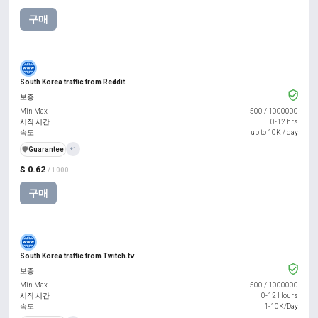
구매
South Korea traffic from Reddit
보증
Min Max
500
/
1000000
시작 시간
0-12 hrs
속도
up to 10K / day
️🛡️
Guarantee
+1
$ 0.62
/ 1000
구매
South Korea traffic from Twitch.tv
보증
Min Max
500
/
1000000
시작 시간
0-12 Hours
속도
1-10K/Day