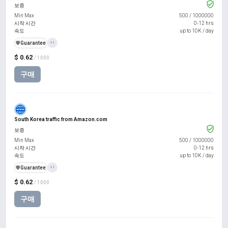
보증
Min Max
500
/
1000000
시작 시간
0-12 hrs
속도
up to 10K / day
️🛡️
Guarantee
+1
$ 0.62
/ 1000
구매
South Korea traffic from Amazon.com
보증
Min Max
500
/
1000000
시작 시간
0-12 hrs
속도
up to 10K / day
️🛡️
Guarantee
+1
$ 0.62
/ 1000
구매