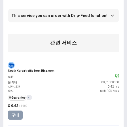
This service you can order with Drip-Feed function!
관련 서비스
South Korea traffic from Bing.com
보증
분 최대
500
/
1000000
시작 시간
0-12 hrs
속도
up to 10K / day
️🛡️
Guarantee
+1
$ 0.62
/ 1000
구매