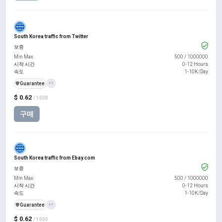
South Korea traffic from Twitter
보증
Min Max
500
/
1000000
시작 시간
0-12 Hours
속도
1-10K/Day
️🛡️
Guarantee
+1
$ 0.62
/ 1000
구매
South Korea traffic from Ebay.com
보증
Min Max
500
/
1000000
시작 시간
0-12 Hours
속도
1-10K/Day
️🛡️
Guarantee
+1
$ 0.62
/ 1000