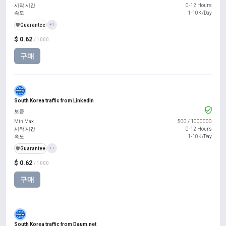
시작 시간
0-12 Hours
속도
1-10K/Day
️🛡️
Guarantee
+1
$ 0.62
/ 1000
구매
South Korea traffic from LinkedIn
보증
Min Max
500
/
1000000
시작 시간
0-12 Hours
속도
1-10K/Day
️🛡️
Guarantee
+1
$ 0.62
/ 1000
구매
South Korea traffic from Daum.net