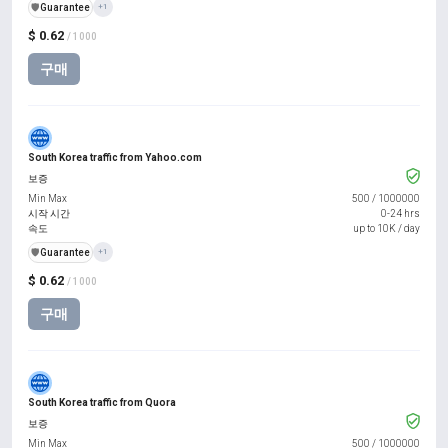
️🛡️
Guarantee
+1
$ 0.62
/ 1000
구매
South Korea traffic from Yahoo.com
보증
Min Max
500
/
1000000
시작 시간
0-24 hrs
속도
up to 10K / day
️🛡️
Guarantee
+1
$ 0.62
/ 1000
구매
South Korea traffic from Quora
보증
Min Max
500
/
1000000