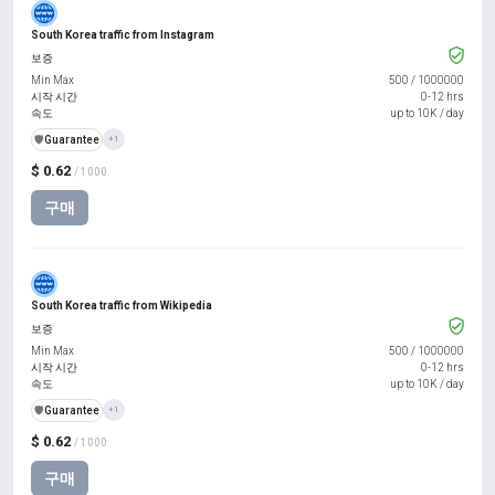
South Korea traffic from Instagram
보증
Min Max
500
/
1000000
시작 시간
0-12 hrs
속도
up to 10K / day
️🛡️
Guarantee
+1
$ 0.62
/ 1000
구매
South Korea traffic from Wikipedia
보증
Min Max
500
/
1000000
시작 시간
0-12 hrs
속도
up to 10K / day
️🛡️
Guarantee
+1
$ 0.62
/ 1000
구매