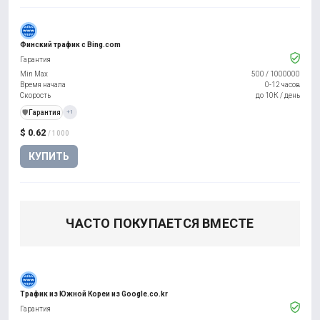
Финский трафик с Bing.com
Гарантия
Min Max
500
/
1000000
Время начала
0-12 часов
Скорость
до 10К / день
️🛡️
Гарантия
+1
$ 0.62
/ 1000
КУПИТЬ
ЧАСТО ПОКУПАЕТСЯ ВМЕСТЕ
Трафик из Южной Кореи из Google.co.kr
Гарантия