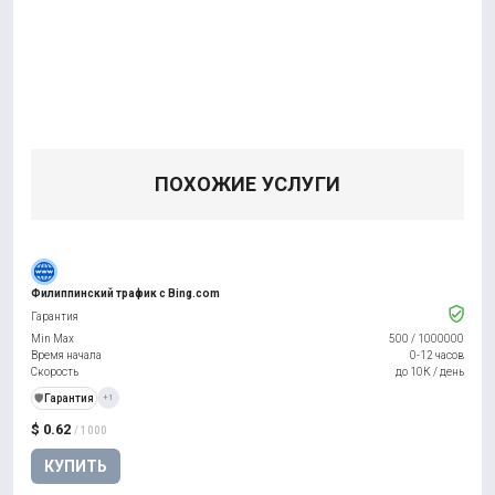
ПОХОЖИЕ УСЛУГИ
Филиппинский трафик с Bing.com
Гарантия
Min Max
500
/
1000000
Время начала
0-12 часов
Скорость
до 10К / день
️🛡️
Гарантия
+1
$ 0.62
/ 1000
КУПИТЬ