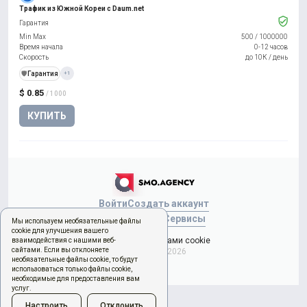
Трафик из Южной Кореи с Daum.net
Гарантия
Min Max
500
/
1000000
Время начала
0-12 часов
Скорость
до 10К / день
️🛡️
Гарантия
+1
$ 0.85
/ 1000
КУПИТЬ
Войти
Создать аккаунт
Новый заказ
Сервисы
Мы используем необязательные файлы
cookie для улучшения вашего
Управление файлами cookie
взаимодействия с нашими веб-
сайтами. Если вы отклоняете
Copyright © 2026
необязательные файлы cookie, то будут
использоваться только файлы cookie,
необходимые для предоставления вам
услуг.
Настроить
Отклонить