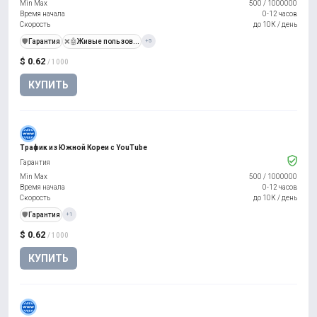
Min Max
500
/
1000000
Время начала
0-12 часов
Скорость
до 10К / день
️🛡️
Гарантия
❌🤖
Живые пользов...
+5
$ 0.62
/ 1000
КУПИТЬ
Трафик из Южной Кореи с YouTube
Гарантия
Min Max
500
/
1000000
Время начала
0-12 часов
Скорость
до 10К / день
️🛡️
Гарантия
+1
$ 0.62
/ 1000
КУПИТЬ