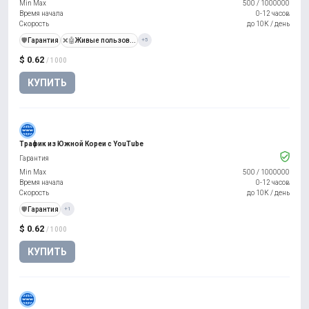
Min Max
500
/
1000000
Время начала
0-12 часов
Скорость
до 10К / день
️🛡️
Гарантия
❌🤖
Живые пользов...
+5
$ 0.62
/ 1000
КУПИТЬ
Трафик из Южной Кореи с YouTube
Гарантия
Min Max
500
/
1000000
Время начала
0-12 часов
Скорость
до 10К / день
️🛡️
Гарантия
+1
$ 0.62
/ 1000
КУПИТЬ