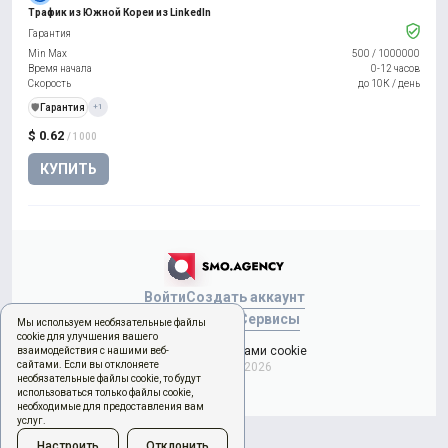
Трафик из Южной Кореи из LinkedIn
Гарантия
Min Max
500
/
1000000
Время начала
0-12 часов
Скорость
до 10К / день
️🛡️
Гарантия
+1
$ 0.62
/ 1000
КУПИТЬ
Войти
Создать аккаунт
Новый заказ
Сервисы
Мы используем необязательные файлы
cookie для улучшения вашего
Управление файлами cookie
взаимодействия с нашими веб-
сайтами. Если вы отклоняете
Copyright © 2026
необязательные файлы cookie, то будут
использоваться только файлы cookie,
необходимые для предоставления вам
услуг.
Настроить
Отклонить