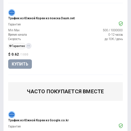
Трафик из Южной Кореи из поиска Daum.net
Гарантия
Min Max
500
/
1000000
Время начала
0-12 часов
Скорость
до 10К / день
️🛡️
Гарантия
+1
$ 0.62
/ 1000
КУПИТЬ
ЧАСТО ПОКУПАЕТСЯ ВМЕСТЕ
Трафик из Южной Кореи из Google.co.kr
Гарантия