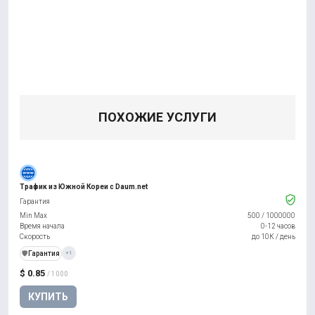
ПОХОЖИЕ УСЛУГИ
Трафик из Южной Кореи с Daum.net
Гарантия
Min Max
500
/
1000000
Время начала
0-12 часов
Скорость
до 10К / день
️🛡️
Гарантия
+1
$ 0.85
/ 1000
КУПИТЬ