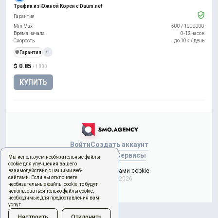
Трафик из Южной Кореи с Daum.net
Гарантия
Min Max
500
/
1000000
Время начала
0-12 часов
Скорость
до 10К / день
️🛡️
Гарантия
+1
$ 0.85
/ 1000
КУПИТЬ
Войти
Создать аккаунт
Новый заказ
Сервисы
Мы используем необязательные файлы
cookie для улучшения вашего
Управление файлами cookie
взаимодействия с нашими веб-
сайтами. Если вы отклоняете
Copyright © 2026
необязательные файлы cookie, то будут
использоваться только файлы cookie,
необходимые для предоставления вам
услуг.
Настроить
Отклонить