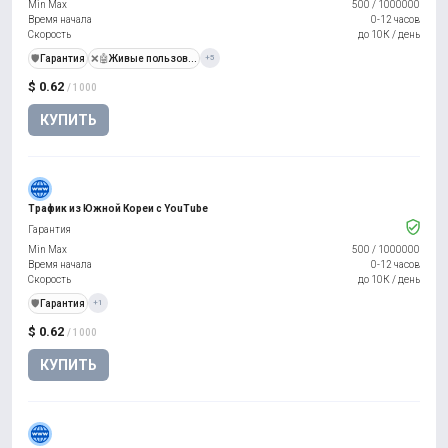
Min Max
500
/
1000000
Время начала
0-12 часов
Скорость
до 10К / день
️🛡️
Гарантия
❌🤖
Живые пользов...
+5
$ 0.62
/ 1000
КУПИТЬ
Трафик из Южной Кореи с YouTube
Гарантия
Min Max
500
/
1000000
Время начала
0-12 часов
Скорость
до 10К / день
️🛡️
Гарантия
+1
$ 0.62
/ 1000
КУПИТЬ