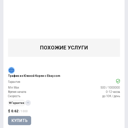
ПОХОЖИЕ УСЛУГИ
Трафик из Южной Кореи с Ebay.com
Гарантия
Min Max
500
/
1000000
Время начала
0-12 часов
Скорость
до 10К / день
️🛡️
Гарантия
+1
$ 0.62
/ 1000
КУПИТЬ