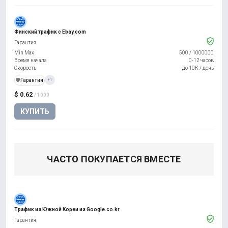
Финский трафик с Ebay.com
Гарантия
Min Max
500
/
1000000
Время начала
0-12 часов
Скорость
до 10К / день
️🛡️
Гарантия
+1
$ 0.62
/ 1000
КУПИТЬ
ЧАСТО ПОКУПАЕТСЯ ВМЕСТЕ
Трафик из Южной Кореи из Google.co.kr
Гарантия