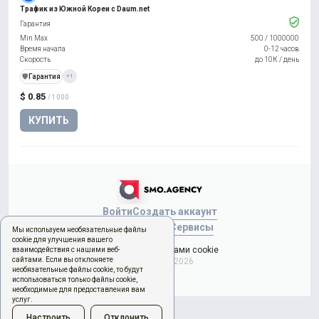
Трафик из Южной Кореи с Daum.net
Гарантия
Min Max
500
/
1000000
Время начала
0-12 часов
Скорость
до 10К / день
️🛡️
Гарантия
+1
$ 0.85
/ 1000
КУПИТЬ
Войти
Создать аккаунт
Новый заказ
Сервисы
Мы используем необязательные файлы
cookie для улучшения вашего
Управление файлами cookie
взаимодействия с нашими веб-
сайтами. Если вы отклоняете
Copyright © 2026
необязательные файлы cookie, то будут
использоваться только файлы cookie,
необходимые для предоставления вам
услуг.
Настроить
Отклонить