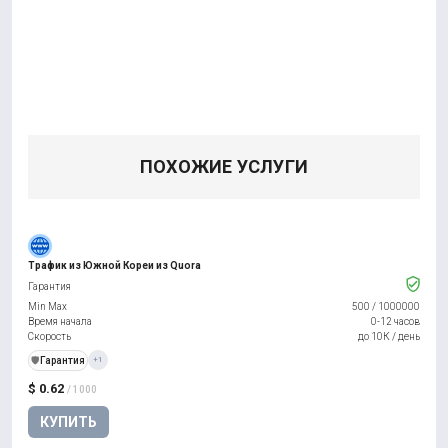
ПОХОЖИЕ УСЛУГИ
Трафик из Южной Кореи из Quora
Гарантия
Min Max
500
/
1000000
Время начала
0-12 часов
Скорость
до 10К / день
️🛡️
Гарантия
+1
$ 0.62
/ 1000
КУПИТЬ