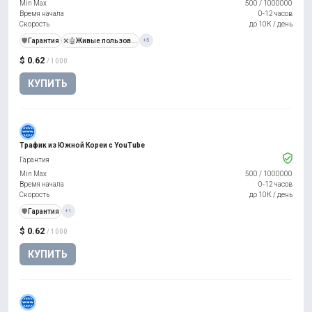
Min Max
500
/
1000000
Время начала
0-12 часов
Скорость
до 10К / день
️🛡️
Гарантия
❌🤖
Живые пользов...
+5
$ 0.62
/ 1000
КУПИТЬ
Трафик из Южной Кореи с YouTube
Гарантия
Min Max
500
/
1000000
Время начала
0-12 часов
Скорость
до 10К / день
️🛡️
Гарантия
+1
$ 0.62
/ 1000
КУПИТЬ