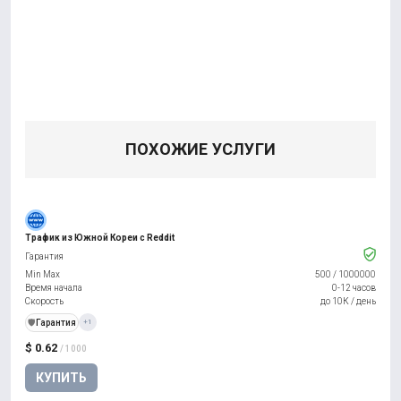
ПОХОЖИЕ УСЛУГИ
Трафик из Южной Кореи с Reddit
Гарантия
Min Max
500
/
1000000
Время начала
0-12 часов
Скорость
до 10К / день
️🛡️
Гарантия
+1
$ 0.62
/ 1000
КУПИТЬ