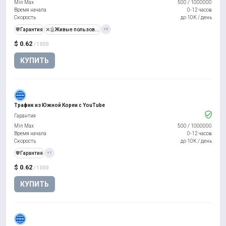
Min Max
500
/
1000000
Время начала
0-12 часов
Скорость
до 10К / день
️🛡️
Гарантия
❌🤖
Живые пользов...
+5
$ 0.62
/ 1000
КУПИТЬ
Трафик из Южной Кореи с YouTube
Гарантия
Min Max
500
/
1000000
Время начала
0-12 часов
Скорость
до 10К / день
️🛡️
Гарантия
+1
$ 0.62
/ 1000
КУПИТЬ