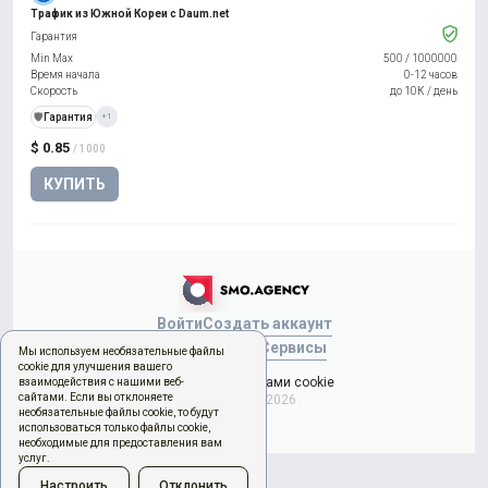
Трафик из Южной Кореи с Daum.net
Гарантия
Min Max
500
/
1000000
Время начала
0-12 часов
Скорость
до 10К / день
️🛡️
Гарантия
+1
$ 0.85
/ 1000
КУПИТЬ
Войти
Создать аккаунт
Новый заказ
Сервисы
Мы используем необязательные файлы
cookie для улучшения вашего
Управление файлами cookie
взаимодействия с нашими веб-
сайтами. Если вы отклоняете
Copyright © 2026
необязательные файлы cookie, то будут
использоваться только файлы cookie,
необходимые для предоставления вам
услуг.
Настроить
Отклонить