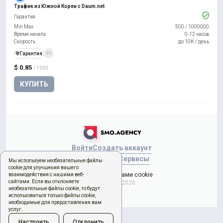
Трафик из Южной Кореи с Daum.net
Гарантия
Min Max
500
/
1000000
Время начала
0-12 часов
Скорость
до 10К / день
️🛡️
Гарантия
+1
$ 0.85
/ 1000
КУПИТЬ
Войти
Создать аккаунт
Новый заказ
Сервисы
Мы используем необязательные файлы
cookie для улучшения вашего
Управление файлами cookie
взаимодействия с нашими веб-
сайтами. Если вы отклоняете
Copyright © 2026
необязательные файлы cookie, то будут
использоваться только файлы cookie,
необходимые для предоставления вам
услуг.
Настроить
Отклонить