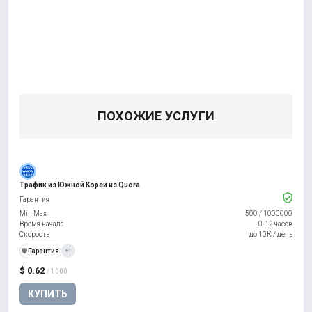
ПОХОЖИЕ УСЛУГИ
Трафик из Южной Кореи из Quora
Гарантия
Min Max
500
/
1000000
Время начала
0-12 часов
Скорость
до 10К / день
️🛡️
Гарантия
+1
$ 0.62
/ 1000
КУПИТЬ