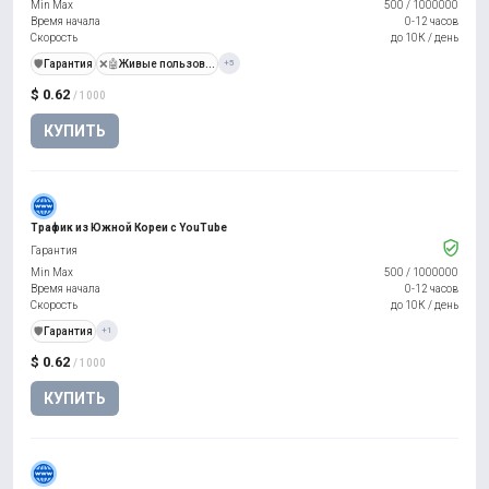
Min Max
500
/
1000000
Время начала
0-12 часов
Скорость
до 10К / день
️🛡️
Гарантия
❌🤖
Живые пользов...
+5
$ 0.62
/ 1000
КУПИТЬ
Трафик из Южной Кореи с YouTube
Гарантия
Min Max
500
/
1000000
Время начала
0-12 часов
Скорость
до 10К / день
️🛡️
Гарантия
+1
$ 0.62
/ 1000
КУПИТЬ