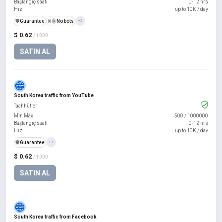
Başlangıç saati
0-12 hrs
Hız
up to 10K / day
️🛡️
Guarantee
❌🤖
No bots
+5
$ 0.62
/ 1000
SATIN AL
South Korea traffic from YouTube
Taahhütler
Min Max
500
/
1000000
Başlangıç saati
0-12 hrs
Hız
up to 10K / day
️🛡️
Guarantee
+1
$ 0.62
/ 1000
SATIN AL
South Korea traffic from Facebook