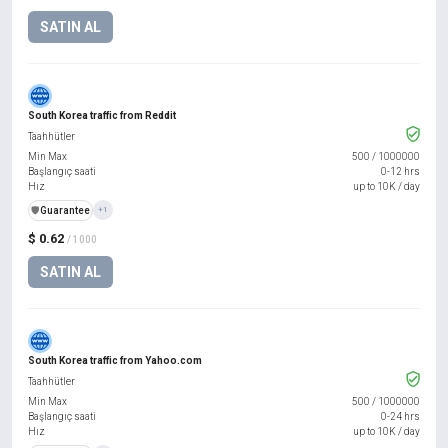
SATIN AL
South Korea traffic from Reddit
Taahhütler
Min Max
500
/
1000000
Başlangıç saati
0-12 hrs
Hız
up to 10K / day
️🛡️
Guarantee
+1
$ 0.62
/ 1000
SATIN AL
South Korea traffic from Yahoo.com
Taahhütler
Min Max
500
/
1000000
Başlangıç saati
0-24 hrs
Hız
up to 10K / day