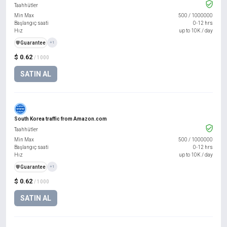
Taahhütler
Min Max
500
/
1000000
Başlangıç saati
0-12 hrs
Hız
up to 10K / day
️🛡️
Guarantee
+1
$ 0.62
/ 1000
SATIN AL
South Korea traffic from Amazon.com
Taahhütler
Min Max
500
/
1000000
Başlangıç saati
0-12 hrs
Hız
up to 10K / day
️🛡️
Guarantee
+1
$ 0.62
/ 1000
SATIN AL