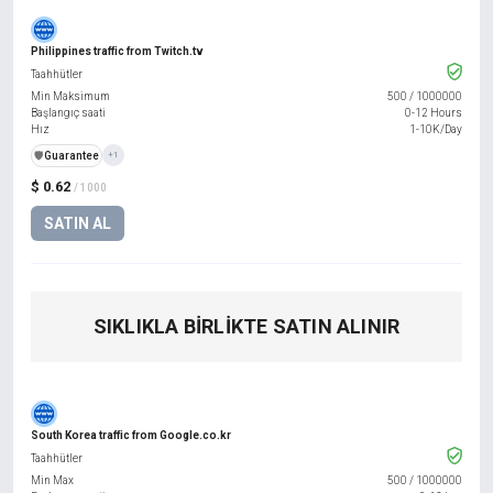
Philippines traffic from Twitch.tv
Taahhütler
Min Maksimum
500
/
1000000
Başlangıç saati
0-12 Hours
Hız
1-10K/Day
️🛡️
Guarantee
+1
$ 0.62
/ 1000
SATIN AL
SIKLIKLA BIRLIKTE SATIN ALINIR
South Korea traffic from Google.co.kr
Taahhütler
Min Max
500
/
1000000