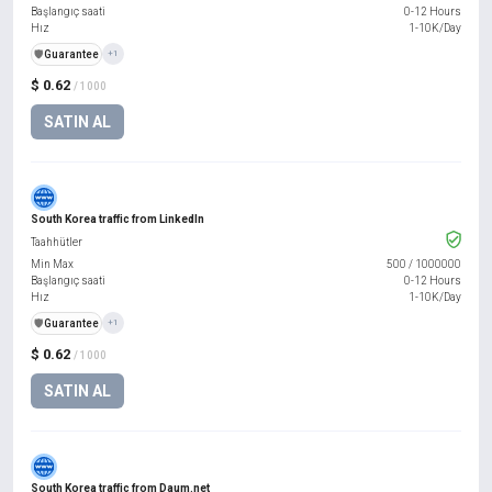
Başlangıç saati
0-12 Hours
Hız
1-10K/Day
️🛡️
Guarantee
+1
$ 0.62
/ 1000
SATIN AL
South Korea traffic from LinkedIn
Taahhütler
Min Max
500
/
1000000
Başlangıç saati
0-12 Hours
Hız
1-10K/Day
️🛡️
Guarantee
+1
$ 0.62
/ 1000
SATIN AL
South Korea traffic from Daum.net