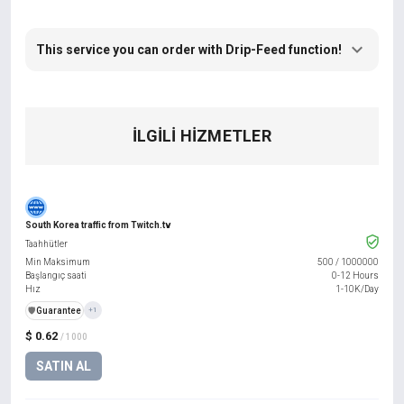
This service you can order with Drip-Feed function!
İLGILI HIZMETLER
South Korea traffic from Twitch.tv
Taahhütler
Min Maksimum
500
/
1000000
Başlangıç saati
0-12 Hours
Hız
1-10K/Day
️🛡️
Guarantee
+1
$ 0.62
/ 1000
SATIN AL