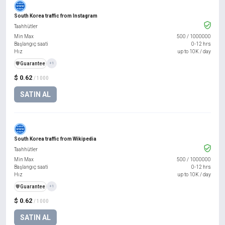
South Korea traffic from Instagram
Taahhütler
Min Max
500
/
1000000
Başlangıç saati
0-12 hrs
Hız
up to 10K / day
️🛡️
Guarantee
+1
$ 0.62
/ 1000
SATIN AL
South Korea traffic from Wikipedia
Taahhütler
Min Max
500
/
1000000
Başlangıç saati
0-12 hrs
Hız
up to 10K / day
️🛡️
Guarantee
+1
$ 0.62
/ 1000
SATIN AL