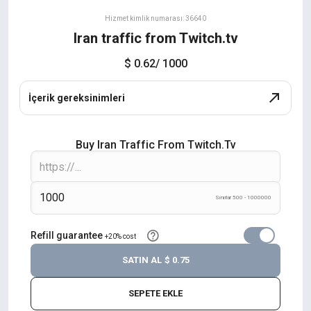
Hizmet kimlik numarası: 36640
Iran traffic from Twitch.tv
$ 0.62
/ 1000
İçerik gereksinimleri
Buy Iran Traffic From Twitch.tv
Sınırlar 500 - 1000000
Refill guarantee
+20% cost
SATIN AL
$ 0.75
SEPETE EKLE