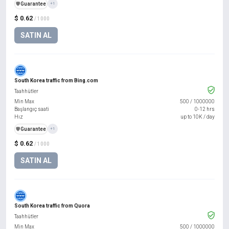
️🛡️
Guarantee
+1
$ 0.62
/ 1000
SATIN AL
South Korea traffic from Bing.com
Taahhütler
Min Max
500
/
1000000
Başlangıç saati
0-12 hrs
Hız
up to 10K / day
️🛡️
Guarantee
+1
$ 0.62
/ 1000
SATIN AL
South Korea traffic from Quora
Taahhütler
Min Max
500
/
1000000