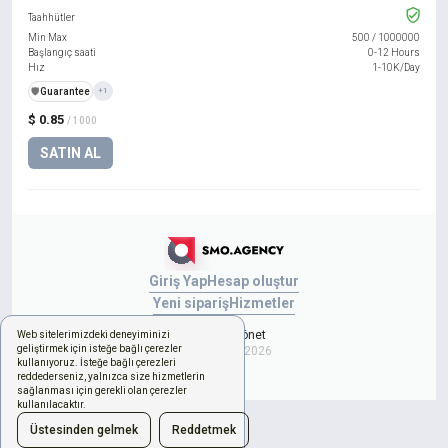
Taahhütler
Min Max
500
/
1000000
Başlangıç saati
0-12 Hours
Hız
1-10K/Day
️🛡️
Guarantee
+1
$ 0.85
/ 1000
SATIN AL
Giriş Yap
Hesap oluştur
Yeni sipariş
Hizmetler
Çerezleri yönet
Web sitelerimizdeki deneyiminizi
geliştirmek için isteğe bağlı çerezler
Copyright © 2026
kullanıyoruz. İsteğe bağlı çerezleri
reddederseniz, yalnızca size hizmetlerin
sağlanması için gerekli olan çerezler
kullanılacaktır.
Üstesinden gelmek
Reddetmek