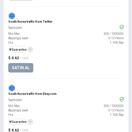
South Korea traffic from Twitter
Taahhütler
Min Max
500
/
1000000
Başlangıç saati
0-12 Hours
Hız
1-10K/Day
️🛡️
Guarantee
+1
$ 0.62
/ 1000
SATIN AL
South Korea traffic from Ebay.com
Taahhütler
Min Max
500
/
1000000
Başlangıç saati
0-12 Hours
Hız
1-10K/Day
️🛡️
Guarantee
+1
$ 0.62
/ 1000