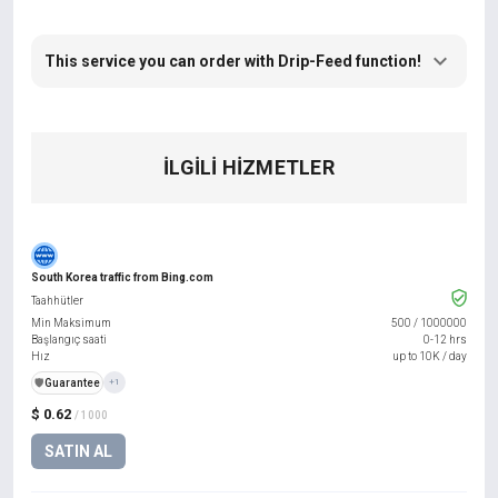
This service you can order with Drip-Feed function!
İLGILI HIZMETLER
South Korea traffic from Bing.com
Taahhütler
Min Maksimum
500
/
1000000
Başlangıç saati
0-12 hrs
Hız
up to 10K / day
️🛡️
Guarantee
+1
$ 0.62
/ 1000
SATIN AL