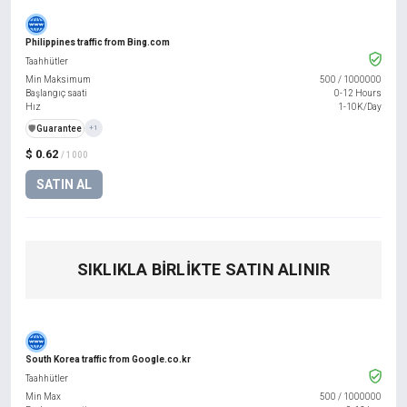
Philippines traffic from Bing.com
Taahhütler
Min Maksimum
500
/
1000000
Başlangıç saati
0-12 Hours
Hız
1-10K/Day
️🛡️
Guarantee
+1
$ 0.62
/ 1000
SATIN AL
SIKLIKLA BIRLIKTE SATIN ALINIR
South Korea traffic from Google.co.kr
Taahhütler
Min Max
500
/
1000000