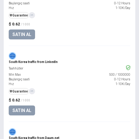
Başlangıç saati
0-12 Hours
Hız
1-10K/Day
️🛡️
Guarantee
+1
$ 0.62
/ 1000
SATIN AL
South Korea traffic from LinkedIn
Taahhütler
Min Max
500
/
1000000
Başlangıç saati
0-12 Hours
Hız
1-10K/Day
️🛡️
Guarantee
+1
$ 0.62
/ 1000
SATIN AL
South Korea traffic from Daum.net