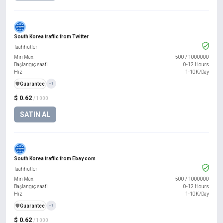
South Korea traffic from Twitter
Taahhütler
Min Max
500
/
1000000
Başlangıç saati
0-12 Hours
Hız
1-10K/Day
️🛡️
Guarantee
+1
$ 0.62
/ 1000
SATIN AL
South Korea traffic from Ebay.com
Taahhütler
Min Max
500
/
1000000
Başlangıç saati
0-12 Hours
Hız
1-10K/Day
️🛡️
Guarantee
+1
$ 0.62
/ 1000