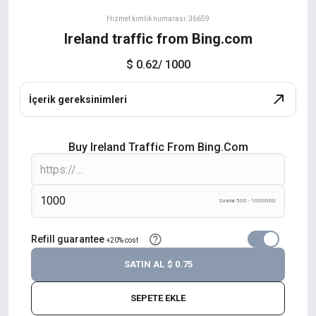
Hizmet kimlik numarası: 36659
Ireland traffic from Bing.com
$ 0.62
/ 1000
İçerik gereksinimleri
Buy Ireland Traffic From Bing.com
Sınırlar 500 - 1000000
Refill guarantee
+20% cost
SATIN AL
$ 0.75
SEPETE EKLE