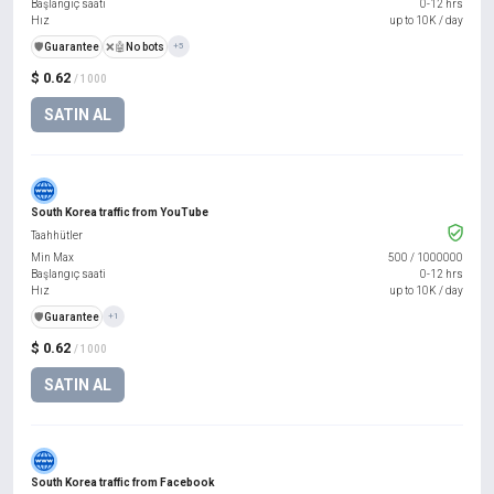
Başlangıç saati
0-12 hrs
Hız
up to 10K / day
️🛡️
Guarantee
❌🤖
No bots
+5
$ 0.62
/ 1000
SATIN AL
South Korea traffic from YouTube
Taahhütler
Min Max
500
/
1000000
Başlangıç saati
0-12 hrs
Hız
up to 10K / day
️🛡️
Guarantee
+1
$ 0.62
/ 1000
SATIN AL
South Korea traffic from Facebook