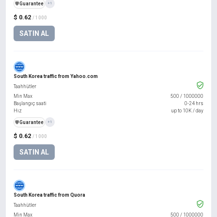
️🛡️
Guarantee
+1
$ 0.62
/ 1000
SATIN AL
South Korea traffic from Yahoo.com
Taahhütler
Min Max
500
/
1000000
Başlangıç saati
0-24 hrs
Hız
up to 10K / day
️🛡️
Guarantee
+1
$ 0.62
/ 1000
SATIN AL
South Korea traffic from Quora
Taahhütler
Min Max
500
/
1000000