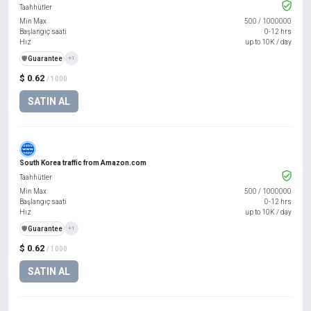
Taahhütler
Min Max
500
/
1000000
Başlangıç saati
0-12 hrs
Hız
up to 10K / day
️🛡️
Guarantee
+1
$ 0.62
/ 1000
SATIN AL
South Korea traffic from Amazon.com
Taahhütler
Min Max
500
/
1000000
Başlangıç saati
0-12 hrs
Hız
up to 10K / day
️🛡️
Guarantee
+1
$ 0.62
/ 1000
SATIN AL