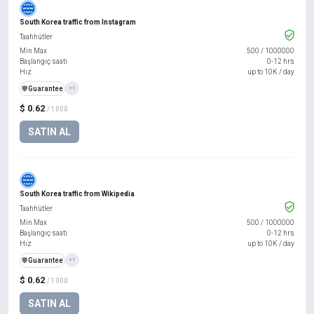
South Korea traffic from Instagram
Taahhütler
Min Max
500
/
1000000
Başlangıç saati
0-12 hrs
Hız
up to 10K / day
️🛡️
Guarantee
+1
$ 0.62
/ 1000
SATIN AL
South Korea traffic from Wikipedia
Taahhütler
Min Max
500
/
1000000
Başlangıç saati
0-12 hrs
Hız
up to 10K / day
️🛡️
Guarantee
+1
$ 0.62
/ 1000
SATIN AL