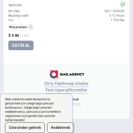
Taahhütler
Min Max
500
/
1000000
Başlangıç saati
0-12 Hours
Hız
1-10K/Day
️🛡️
Guarantee
+1
$ 0.85
/ 1000
SATIN AL
Giriş Yap
Hesap oluştur
Yeni sipariş
Hizmetler
Çerezleri yönet
Web sitelerimizdeki deneyiminizi
geliştirmek için isteğe bağlı çerezler
Copyright © 2026
kullanıyoruz. İsteğe bağlı çerezleri
reddederseniz, yalnızca size hizmetlerin
sağlanması için gerekli olan çerezler
kullanılacaktır.
Üstesinden gelmek
Reddetmek