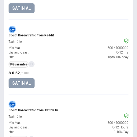
SATIN AL
South Korea traffic from Reddit
Taahhütler
Min Max
500
/
1000000
Başlangıç saati
0-12 hrs
Hız
up to 10K / day
️🛡️
Guarantee
+1
$ 0.62
/ 1000
SATIN AL
South Korea traffic from Twitch.tv
Taahhütler
Min Max
500
/
1000000
Başlangıç saati
0-12 Hours
Hız
1-10K/Day