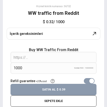
Hizmet kimlik numarası: 36702
WW traffic from Reddit
$ 0.32
/ 1000
İçerik gereksinimleri
Buy WW Traffic From Reddit
Sınırlar 500 - 1000000
Refill guarantee
+20% cost
SATIN AL
$ 0.39
SEPETE EKLE