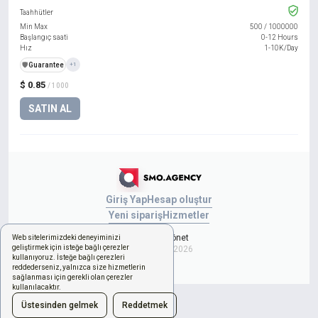
Taahhütler
Min Max
500
/
1000000
Başlangıç saati
0-12 Hours
Hız
1-10K/Day
️🛡️
Guarantee
+1
$ 0.85
/ 1000
SATIN AL
Giriş Yap
Hesap oluştur
Yeni sipariş
Hizmetler
Çerezleri yönet
Web sitelerimizdeki deneyiminizi
geliştirmek için isteğe bağlı çerezler
Copyright © 2026
kullanıyoruz. İsteğe bağlı çerezleri
reddederseniz, yalnızca size hizmetlerin
sağlanması için gerekli olan çerezler
kullanılacaktır.
Üstesinden gelmek
Reddetmek