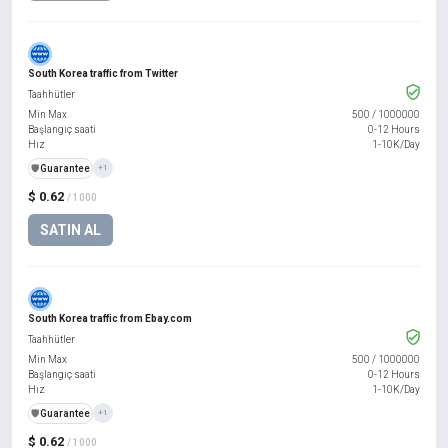
South Korea traffic from Twitter
Taahhütler
Min Max
500
/
1000000
Başlangıç saati
0-12 Hours
Hız
1-10K/Day
️🛡️
Guarantee
+1
$ 0.62
/ 1000
SATIN AL
South Korea traffic from Ebay.com
Taahhütler
Min Max
500
/
1000000
Başlangıç saati
0-12 Hours
Hız
1-10K/Day
️🛡️
Guarantee
+1
$ 0.62
/ 1000