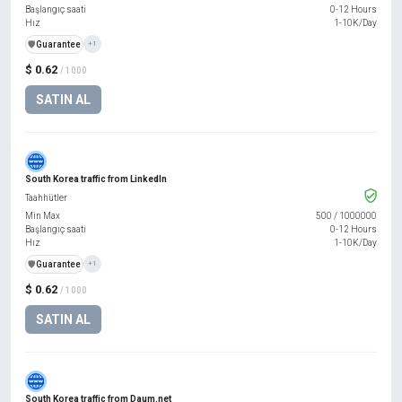
Başlangıç saati
0-12 Hours
Hız
1-10K/Day
️🛡️
Guarantee
+1
$ 0.62
/ 1000
SATIN AL
South Korea traffic from LinkedIn
Taahhütler
Min Max
500
/
1000000
Başlangıç saati
0-12 Hours
Hız
1-10K/Day
️🛡️
Guarantee
+1
$ 0.62
/ 1000
SATIN AL
South Korea traffic from Daum.net