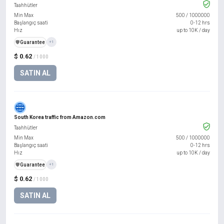
Taahhütler
Min Max
500
/
1000000
Başlangıç saati
0-12 hrs
Hız
up to 10K / day
️🛡️
Guarantee
+1
$ 0.62
/ 1000
SATIN AL
South Korea traffic from Amazon.com
Taahhütler
Min Max
500
/
1000000
Başlangıç saati
0-12 hrs
Hız
up to 10K / day
️🛡️
Guarantee
+1
$ 0.62
/ 1000
SATIN AL