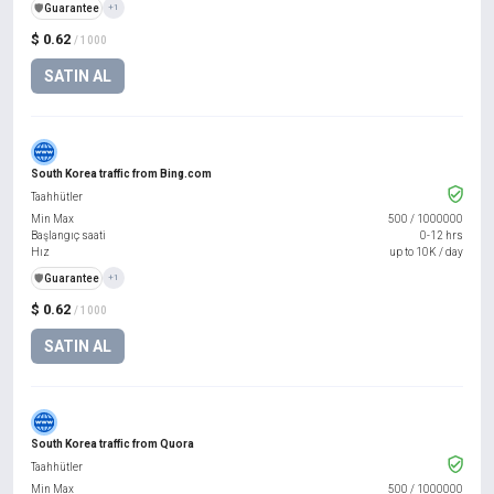
️🛡️
Guarantee
+1
$ 0.62
/ 1000
SATIN AL
South Korea traffic from Bing.com
Taahhütler
Min Max
500
/
1000000
Başlangıç saati
0-12 hrs
Hız
up to 10K / day
️🛡️
Guarantee
+1
$ 0.62
/ 1000
SATIN AL
South Korea traffic from Quora
Taahhütler
Min Max
500
/
1000000