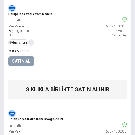
Philippines traffic from Reddit
Taahhütler
Min Maksimum
500
/
1000000
Başlangıç saati
0-12 Hours
Hız
1-10K/Day
️🛡️
Guarantee
+1
$ 0.62
/ 1000
SATIN AL
SIKLIKLA BIRLIKTE SATIN ALINIR
South Korea traffic from Google.co.kr
Taahhütler
Min Max
500
/
1000000