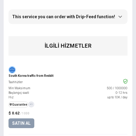
This service you can order with Drip-Feed function!
İLGILI HIZMETLER
South Korea traffic from Reddit
Taahhütler
Min Maksimum
500
/
1000000
Başlangıç saati
0-12 hrs
Hız
up to 10K / day
️🛡️
Guarantee
+1
$ 0.62
/ 1000
SATIN AL