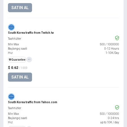
SATIN AL
South Korea traffic from Twitch.tv
Taahhütler
Min Max
500
/
1000000
Başlangıç saati
0-12 Hours
Hız
1-10K/Day
️🛡️
Guarantee
+1
$ 0.62
/ 1000
SATIN AL
South Korea traffic from Yahoo.com
Taahhütler
Min Max
500
/
1000000
Başlangıç saati
0-24 hrs
Hız
up to 10K / day