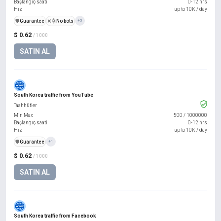
Başlangıç saati
0-12 hrs
Hız
up to 10K / day
️🛡️
Guarantee
❌🤖
No bots
+5
$ 0.62
/ 1000
SATIN AL
South Korea traffic from YouTube
Taahhütler
Min Max
500
/
1000000
Başlangıç saati
0-12 hrs
Hız
up to 10K / day
️🛡️
Guarantee
+1
$ 0.62
/ 1000
SATIN AL
South Korea traffic from Facebook