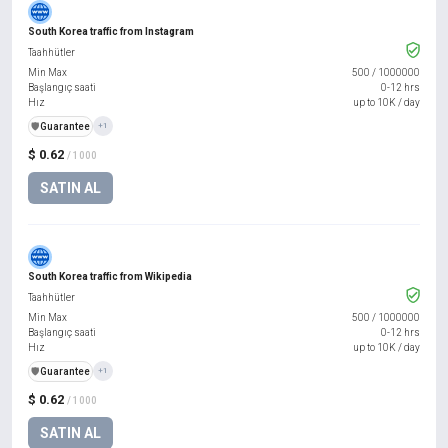
South Korea traffic from Instagram
Taahhütler
Min Max
500
/
1000000
Başlangıç saati
0-12 hrs
Hız
up to 10K / day
️🛡️
Guarantee
+1
$ 0.62
/ 1000
SATIN AL
South Korea traffic from Wikipedia
Taahhütler
Min Max
500
/
1000000
Başlangıç saati
0-12 hrs
Hız
up to 10K / day
️🛡️
Guarantee
+1
$ 0.62
/ 1000
SATIN AL