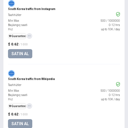
South Korea traffic from Instagram
Taahhütler
Min Max
500
/
1000000
Başlangıç saati
0-12 hrs
Hız
up to 10K / day
️🛡️
Guarantee
+1
$ 0.62
/ 1000
SATIN AL
South Korea traffic from Wikipedia
Taahhütler
Min Max
500
/
1000000
Başlangıç saati
0-12 hrs
Hız
up to 10K / day
️🛡️
Guarantee
+1
$ 0.62
/ 1000
SATIN AL