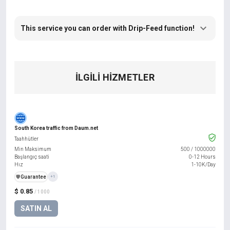
This service you can order with Drip-Feed function!
İLGILI HIZMETLER
South Korea traffic from Daum.net
Taahhütler
Min Maksimum
500
/
1000000
Başlangıç saati
0-12 Hours
Hız
1-10K/Day
️🛡️
Guarantee
+1
$ 0.85
/ 1000
SATIN AL