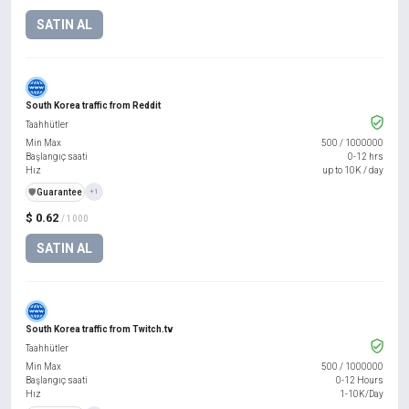
SATIN AL
South Korea traffic from Reddit
Taahhütler
Min Max
500
/
1000000
Başlangıç saati
0-12 hrs
Hız
up to 10K / day
️🛡️
Guarantee
+1
$ 0.62
/ 1000
SATIN AL
South Korea traffic from Twitch.tv
Taahhütler
Min Max
500
/
1000000
Başlangıç saati
0-12 Hours
Hız
1-10K/Day