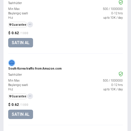
Taahhütler
Min Max
500
/
1000000
Başlangıç saati
0-12 hrs
Hız
up to 10K / day
️🛡️
Guarantee
+1
$ 0.62
/ 1000
SATIN AL
South Korea traffic from Amazon.com
Taahhütler
Min Max
500
/
1000000
Başlangıç saati
0-12 hrs
Hız
up to 10K / day
️🛡️
Guarantee
+1
$ 0.62
/ 1000
SATIN AL