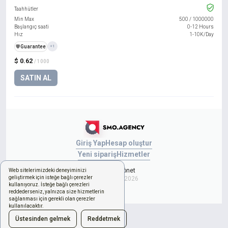
Taahhütler
Min Max
500
/
1000000
Başlangıç saati
0-12 Hours
Hız
1-10K/Day
️🛡️
Guarantee
+1
$ 0.62
/ 1000
SATIN AL
Giriş Yap
Hesap oluştur
Yeni sipariş
Hizmetler
Çerezleri yönet
Web sitelerimizdeki deneyiminizi
geliştirmek için isteğe bağlı çerezler
Copyright © 2026
kullanıyoruz. İsteğe bağlı çerezleri
reddederseniz, yalnızca size hizmetlerin
sağlanması için gerekli olan çerezler
kullanılacaktır.
Üstesinden gelmek
Reddetmek