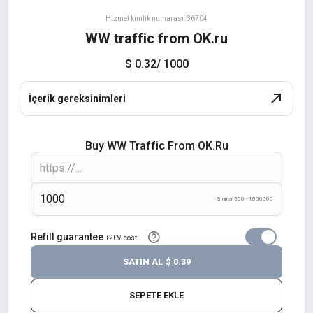
Hizmet kimlik numarası: 36704
WW traffic from OK.ru
$ 0.32
/ 1000
İçerik gereksinimleri
Buy WW Traffic From OK.ru
Sınırlar 500 - 1000000
Refill guarantee
+20% cost
SATIN AL
$ 0.39
SEPETE EKLE