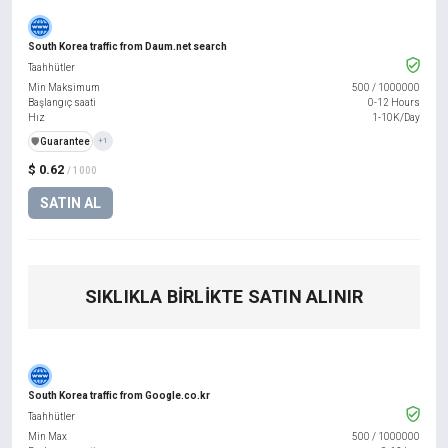
South Korea traffic from Daum.net search
Taahhütler
Min Maksimum
500
/
1000000
Başlangıç saati
0-12 Hours
Hız
1-10K/Day
️🛡️
Guarantee
+1
$ 0.62
/ 1000
SATIN AL
SIKLIKLA BIRLIKTE SATIN ALINIR
South Korea traffic from Google.co.kr
Taahhütler
Min Max
500
/
1000000