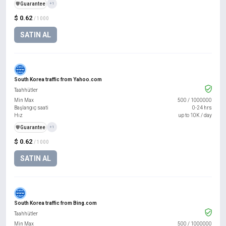
️🛡️
Guarantee
+1
$ 0.62
/ 1000
SATIN AL
South Korea traffic from Yahoo.com
Taahhütler
Min Max
500
/
1000000
Başlangıç saati
0-24 hrs
Hız
up to 10K / day
️🛡️
Guarantee
+1
$ 0.62
/ 1000
SATIN AL
South Korea traffic from Bing.com
Taahhütler
Min Max
500
/
1000000