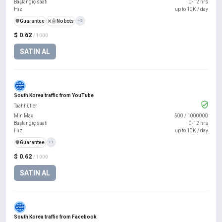
Başlangıç saati
0-12 hrs
Hız
up to 10K / day
️🛡️
Guarantee
❌🤖
No bots
+5
$ 0.62
/ 1000
SATIN AL
South Korea traffic from YouTube
Taahhütler
Min Max
500
/
1000000
Başlangıç saati
0-12 hrs
Hız
up to 10K / day
️🛡️
Guarantee
+1
$ 0.62
/ 1000
SATIN AL
South Korea traffic from Facebook