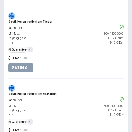
South Korea traffic from Twitter
Taahhütler
Min Max
500
/
1000000
Başlangıç saati
0-12 Hours
Hız
1-10K/Day
️🛡️
Guarantee
+1
$ 0.62
/ 1000
SATIN AL
South Korea traffic from Ebay.com
Taahhütler
Min Max
500
/
1000000
Başlangıç saati
0-12 Hours
Hız
1-10K/Day
️🛡️
Guarantee
+1
$ 0.62
/ 1000