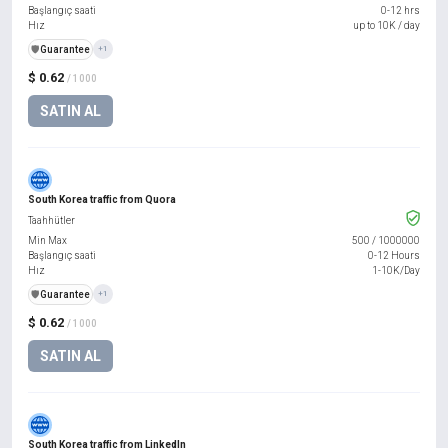
Başlangıç saati
0-12 hrs
Hız
up to 10K / day
️🛡️
Guarantee
+1
$ 0.62
/ 1000
SATIN AL
South Korea traffic from Quora
Taahhütler
Min Max
500
/
1000000
Başlangıç saati
0-12 Hours
Hız
1-10K/Day
️🛡️
Guarantee
+1
$ 0.62
/ 1000
SATIN AL
South Korea traffic from LinkedIn