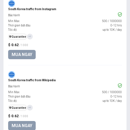
South Korea traffic from Instagram
Bảo hành
Min Max
500
/
1000000
Thời gian bắt đầu
0-12 hrs
Tốc độ
up to 10K / day
️🛡️
Guarantee
+1
$ 0.62
/ 1000
MUA NGAY
South Korea traffic from Wikipedia
Bảo hành
Min Max
500
/
1000000
Thời gian bắt đầu
0-12 hrs
Tốc độ
up to 10K / day
️🛡️
Guarantee
+1
$ 0.62
/ 1000
MUA NGAY