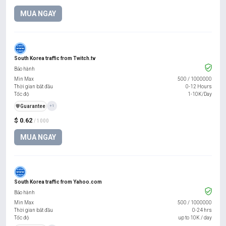
MUA NGAY
South Korea traffic from Twitch.tv
Bảo hành
Min Max
500
/
1000000
Thời gian bắt đầu
0-12 Hours
Tốc độ
1-10K/Day
️🛡️
Guarantee
+1
$ 0.62
/ 1000
MUA NGAY
South Korea traffic from Yahoo.com
Bảo hành
Min Max
500
/
1000000
Thời gian bắt đầu
0-24 hrs
Tốc độ
up to 10K / day