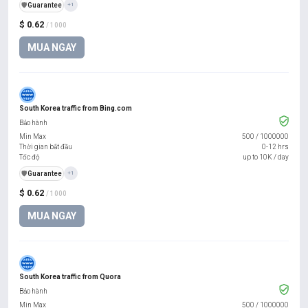
️🛡️
Guarantee
+1
$ 0.62
/ 1000
MUA NGAY
South Korea traffic from Bing.com
Bảo hành
Min Max
500
/
1000000
Thời gian bắt đầu
0-12 hrs
Tốc độ
up to 10K / day
️🛡️
Guarantee
+1
$ 0.62
/ 1000
MUA NGAY
South Korea traffic from Quora
Bảo hành
Min Max
500
/
1000000