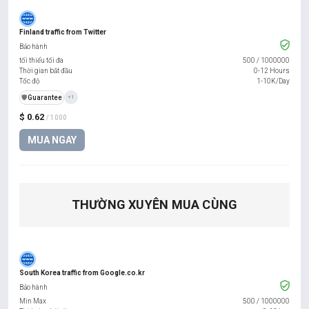
Finland traffic from Twitter
Bảo hành
tối thiểu tối đa
500
/
1000000
Thời gian bắt đầu
0-12 Hours
Tốc độ
1-10K/Day
️🛡️
Guarantee
+1
$ 0.62
/ 1000
MUA NGAY
THƯỜNG XUYÊN MUA CÙNG
South Korea traffic from Google.co.kr
Bảo hành
Min Max
500
/
1000000