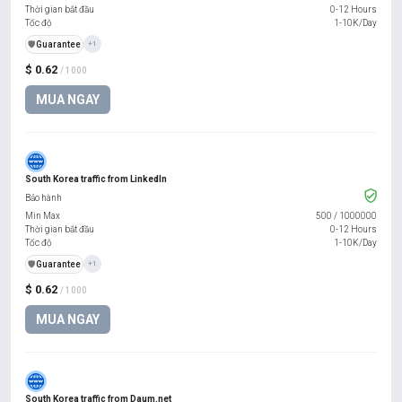
Thời gian bắt đầu
0-12 Hours
Tốc độ
1-10K/Day
️🛡️
Guarantee
+1
$ 0.62
/ 1000
MUA NGAY
South Korea traffic from LinkedIn
Bảo hành
Min Max
500
/
1000000
Thời gian bắt đầu
0-12 Hours
Tốc độ
1-10K/Day
️🛡️
Guarantee
+1
$ 0.62
/ 1000
MUA NGAY
South Korea traffic from Daum.net