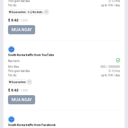
Thời gian bắt đầu
0-12 hrs
Tốc độ
up to 10K / day
️🛡️
Guarantee
❌🤖
No bots
+5
$ 0.62
/ 1000
MUA NGAY
South Korea traffic from YouTube
Bảo hành
Min Max
500
/
1000000
Thời gian bắt đầu
0-12 hrs
Tốc độ
up to 10K / day
️🛡️
Guarantee
+1
$ 0.62
/ 1000
MUA NGAY
South Korea traffic from Facebook