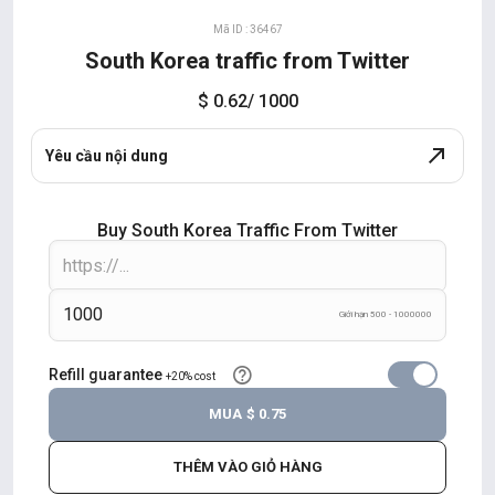
Mã ID : 36467
South Korea traffic from Twitter
$ 0.62
/ 1000
Yêu cầu nội dung
Buy South Korea Traffic From Twitter
Giới hạn 500 - 1000000
Refill guarantee
+20% cost
MUA
$ 0.75
THÊM VÀO GIỎ HÀNG