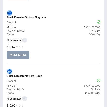
South Korea traffic from Ebay.com
Bảo hành
Min Max
500
/
1000000
Thời gian bắt đầu
0-12 Hours
Tốc độ
1-10K/Day
️🛡️
Guarantee
+1
$ 0.62
/ 1000
MUA NGAY
South Korea traffic from Reddit
Bảo hành
Min Max
500
/
1000000
Thời gian bắt đầu
0-12 hrs
Tốc độ
up to 10K / day
️🛡️
Guarantee
+1
$ 0.62
/ 1000