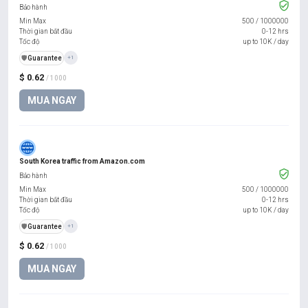
Bảo hành
Min Max
500
/
1000000
Thời gian bắt đầu
0-12 hrs
Tốc độ
up to 10K / day
️🛡️
Guarantee
+1
$ 0.62
/ 1000
MUA NGAY
South Korea traffic from Amazon.com
Bảo hành
Min Max
500
/
1000000
Thời gian bắt đầu
0-12 hrs
Tốc độ
up to 10K / day
️🛡️
Guarantee
+1
$ 0.62
/ 1000
MUA NGAY