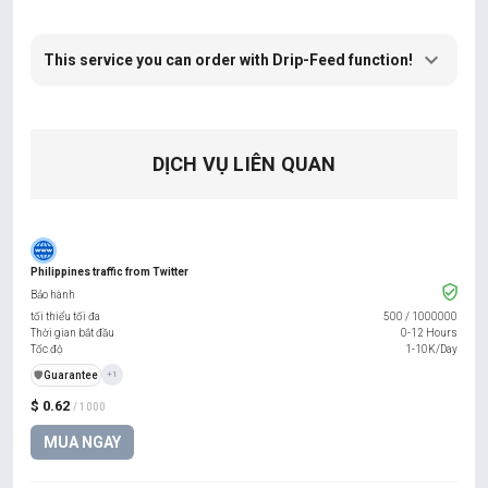
This service you can order with Drip-Feed function!
DỊCH VỤ LIÊN QUAN
Philippines traffic from Twitter
Bảo hành
tối thiểu tối đa
500
/
1000000
Thời gian bắt đầu
0-12 Hours
Tốc độ
1-10K/Day
️🛡️
Guarantee
+1
$ 0.62
/ 1000
MUA NGAY