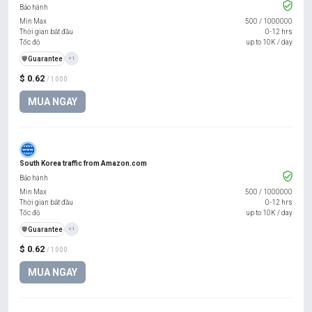
Bảo hành
Min Max
500
/
1000000
Thời gian bắt đầu
0-12 hrs
Tốc độ
up to 10K / day
️🛡️
Guarantee
+1
$ 0.62
/ 1000
MUA NGAY
South Korea traffic from Amazon.com
Bảo hành
Min Max
500
/
1000000
Thời gian bắt đầu
0-12 hrs
Tốc độ
up to 10K / day
️🛡️
Guarantee
+1
$ 0.62
/ 1000
MUA NGAY