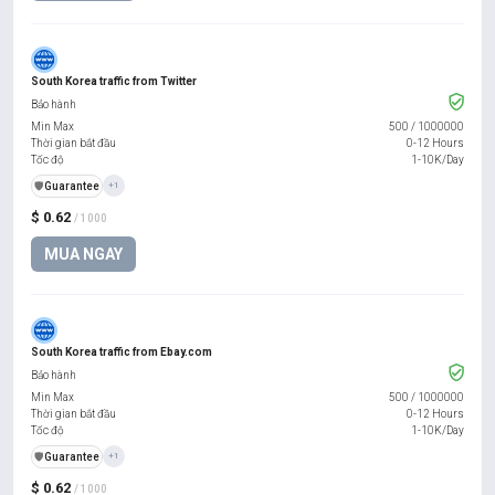
South Korea traffic from Twitter
Bảo hành
Min Max
500
/
1000000
Thời gian bắt đầu
0-12 Hours
Tốc độ
1-10K/Day
️🛡️
Guarantee
+1
$ 0.62
/ 1000
MUA NGAY
South Korea traffic from Ebay.com
Bảo hành
Min Max
500
/
1000000
Thời gian bắt đầu
0-12 Hours
Tốc độ
1-10K/Day
️🛡️
Guarantee
+1
$ 0.62
/ 1000