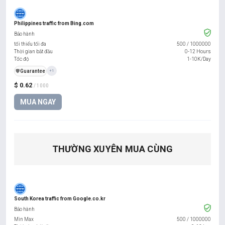
Philippines traffic from Bing.com
Bảo hành
tối thiểu tối đa
500
/
1000000
Thời gian bắt đầu
0-12 Hours
Tốc độ
1-10K/Day
️🛡️
Guarantee
+1
$ 0.62
/ 1000
MUA NGAY
THƯỜNG XUYÊN MUA CÙNG
South Korea traffic from Google.co.kr
Bảo hành
Min Max
500
/
1000000