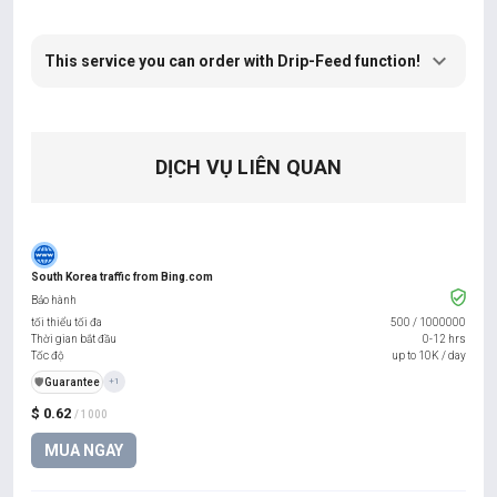
This service you can order with Drip-Feed function!
DỊCH VỤ LIÊN QUAN
South Korea traffic from Bing.com
Bảo hành
tối thiểu tối đa
500
/
1000000
Thời gian bắt đầu
0-12 hrs
Tốc độ
up to 10K / day
️🛡️
Guarantee
+1
$ 0.62
/ 1000
MUA NGAY