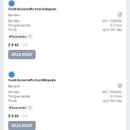
South Korea traffic from Instagram
Bảo hành
Min Max
500
/
1000000
Thời gian bắt đầu
0-12 hrs
Tốc độ
up to 10K / day
️🛡️
Guarantee
+1
$ 0.62
/ 1000
MUA NGAY
South Korea traffic from Wikipedia
Bảo hành
Min Max
500
/
1000000
Thời gian bắt đầu
0-12 hrs
Tốc độ
up to 10K / day
️🛡️
Guarantee
+1
$ 0.62
/ 1000
MUA NGAY