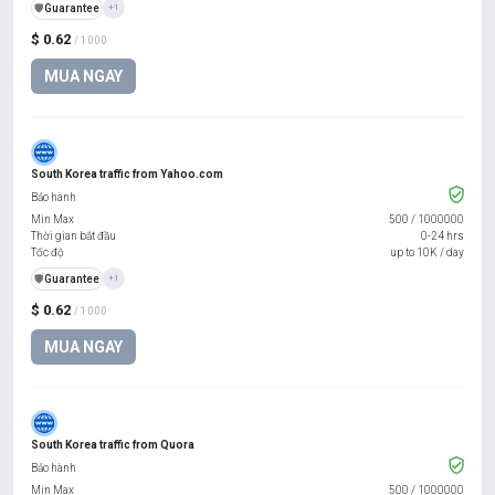
️🛡️
Guarantee
+1
$ 0.62
/ 1000
MUA NGAY
South Korea traffic from Yahoo.com
Bảo hành
Min Max
500
/
1000000
Thời gian bắt đầu
0-24 hrs
Tốc độ
up to 10K / day
️🛡️
Guarantee
+1
$ 0.62
/ 1000
MUA NGAY
South Korea traffic from Quora
Bảo hành
Min Max
500
/
1000000