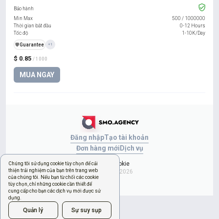
Bảo hành
Min Max
500
/
1000000
Thời gian bắt đầu
0-12 Hours
Tốc độ
1-10K/Day
️🛡️
Guarantee
+1
$ 0.85
/ 1000
MUA NGAY
Đăng nhập
Tạo tài khoản
Đơn hàng mới
Dịch vụ
Quản lý cookie
Chúng tôi sử dụng cookie tùy chọn để cải
thiện trải nghiệm của bạn trên trang web
Copyright © 2026
của chúng tôi. Nếu bạn từ chối các cookie
tùy chọn, chỉ những cookie cần thiết để
cung cấp cho bạn các dịch vụ mới được sử
dụng.
Quản lý
Sự suy sụp