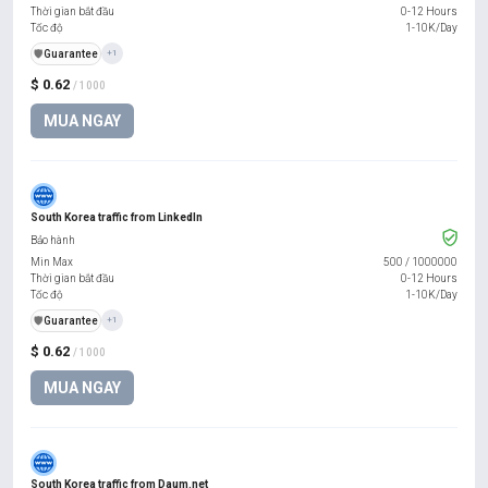
Thời gian bắt đầu
0-12 Hours
Tốc độ
1-10K/Day
️🛡️
Guarantee
+1
$ 0.62
/ 1000
MUA NGAY
South Korea traffic from LinkedIn
Bảo hành
Min Max
500
/
1000000
Thời gian bắt đầu
0-12 Hours
Tốc độ
1-10K/Day
️🛡️
Guarantee
+1
$ 0.62
/ 1000
MUA NGAY
South Korea traffic from Daum.net