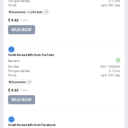
Thời gian bắt đầu
0-12 hrs
Tốc độ
up to 10K / day
️🛡️
Guarantee
❌🤖
No bots
+5
$ 0.62
/ 1000
MUA NGAY
South Korea traffic from YouTube
Bảo hành
Min Max
500
/
1000000
Thời gian bắt đầu
0-12 hrs
Tốc độ
up to 10K / day
️🛡️
Guarantee
+1
$ 0.62
/ 1000
MUA NGAY
South Korea traffic from Facebook