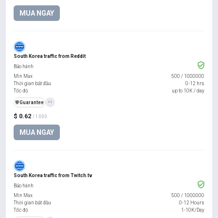
MUA NGAY
South Korea traffic from Reddit
Bảo hành
Min Max
500
/
1000000
Thời gian bắt đầu
0-12 hrs
Tốc độ
up to 10K / day
️🛡️
Guarantee
+1
$ 0.62
/ 1000
MUA NGAY
South Korea traffic from Twitch.tv
Bảo hành
Min Max
500
/
1000000
Thời gian bắt đầu
0-12 Hours
Tốc độ
1-10K/Day