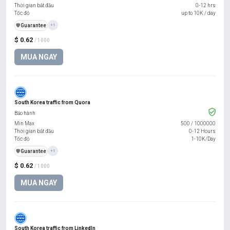
Thời gian bắt đầu
0-12 hrs
Tốc độ
up to 10K / day
️🛡️
Guarantee
+1
$ 0.62
/ 1000
MUA NGAY
South Korea traffic from Quora
Bảo hành
Min Max
500
/
1000000
Thời gian bắt đầu
0-12 Hours
Tốc độ
1-10K/Day
️🛡️
Guarantee
+1
$ 0.62
/ 1000
MUA NGAY
South Korea traffic from LinkedIn