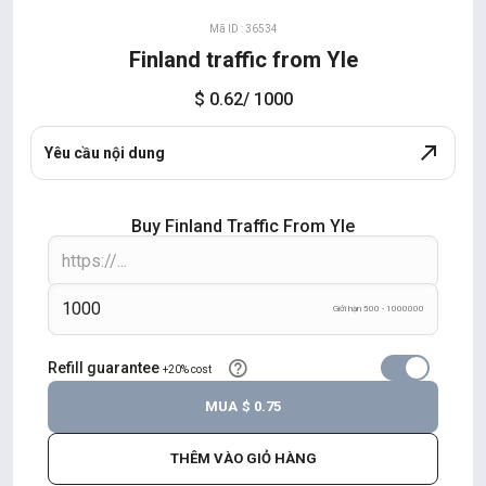
Mã ID : 36534
Finland traffic from Yle
$ 0.62
/ 1000
Yêu cầu nội dung
Buy Finland Traffic From Yle
Giới hạn 500 - 1000000
Refill guarantee
+20% cost
MUA
$ 0.75
THÊM VÀO GIỎ HÀNG