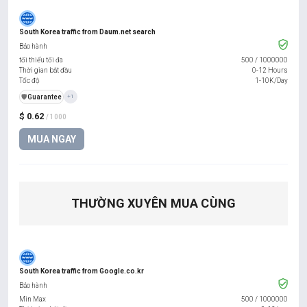
South Korea traffic from Daum.net search
Bảo hành
tối thiểu tối đa
500
/
1000000
Thời gian bắt đầu
0-12 Hours
Tốc độ
1-10K/Day
️🛡️
Guarantee
+1
$ 0.62
/ 1000
MUA NGAY
THƯỜNG XUYÊN MUA CÙNG
South Korea traffic from Google.co.kr
Bảo hành
Min Max
500
/
1000000