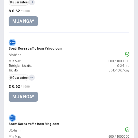
️🛡️
Guarantee
+1
$ 0.62
/ 1000
MUA NGAY
South Korea traffic from Yahoo.com
Bảo hành
Min Max
500
/
1000000
Thời gian bắt đầu
0-24 hrs
Tốc độ
up to 10K / day
️🛡️
Guarantee
+1
$ 0.62
/ 1000
MUA NGAY
South Korea traffic from Bing.com
Bảo hành
Min Max
500
/
1000000