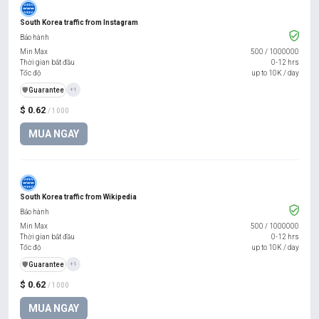
South Korea traffic from Instagram
Bảo hành
Min Max
500
/
1000000
Thời gian bắt đầu
0-12 hrs
Tốc độ
up to 10K / day
️🛡️
Guarantee
+1
$ 0.62
/ 1000
MUA NGAY
South Korea traffic from Wikipedia
Bảo hành
Min Max
500
/
1000000
Thời gian bắt đầu
0-12 hrs
Tốc độ
up to 10K / day
️🛡️
Guarantee
+1
$ 0.62
/ 1000
MUA NGAY