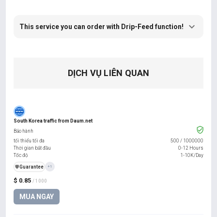
This service you can order with Drip-Feed function!
DỊCH VỤ LIÊN QUAN
South Korea traffic from Daum.net
Bảo hành
tối thiểu tối đa
500
/
1000000
Thời gian bắt đầu
0-12 Hours
Tốc độ
1-10K/Day
️🛡️
Guarantee
+1
$ 0.85
/ 1000
MUA NGAY