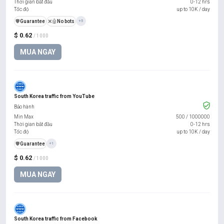
Thời gian bắt đầu
0-12 hrs
Tốc độ
up to 10K / day
️🛡️
Guarantee
❌🤖
No bots
+5
$ 0.62
/ 1000
MUA NGAY
South Korea traffic from YouTube
Bảo hành
Min Max
500
/
1000000
Thời gian bắt đầu
0-12 hrs
Tốc độ
up to 10K / day
️🛡️
Guarantee
+1
$ 0.62
/ 1000
MUA NGAY
South Korea traffic from Facebook