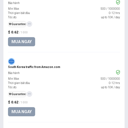
Bảo hành
Min Max
500
/
1000000
Thời gian bắt đầu
0-12 hrs
Tốc độ
up to 10K / day
️🛡️
Guarantee
+1
$ 0.62
/ 1000
MUA NGAY
South Korea traffic from Amazon.com
Bảo hành
Min Max
500
/
1000000
Thời gian bắt đầu
0-12 hrs
Tốc độ
up to 10K / day
️🛡️
Guarantee
+1
$ 0.62
/ 1000
MUA NGAY