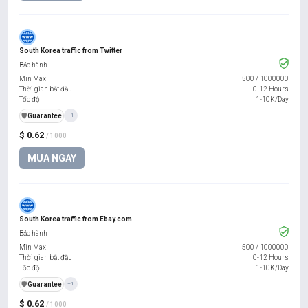
South Korea traffic from Twitter
Bảo hành
Min Max
500
/
1000000
Thời gian bắt đầu
0-12 Hours
Tốc độ
1-10K/Day
️🛡️
Guarantee
+1
$ 0.62
/ 1000
MUA NGAY
South Korea traffic from Ebay.com
Bảo hành
Min Max
500
/
1000000
Thời gian bắt đầu
0-12 Hours
Tốc độ
1-10K/Day
️🛡️
Guarantee
+1
$ 0.62
/ 1000