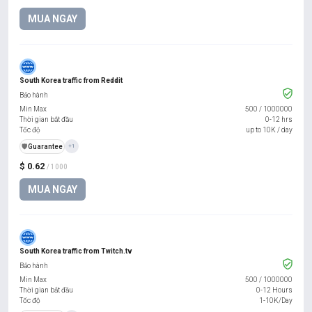
MUA NGAY
South Korea traffic from Reddit
Bảo hành
Min Max
500
/
1000000
Thời gian bắt đầu
0-12 hrs
Tốc độ
up to 10K / day
️🛡️
Guarantee
+1
$ 0.62
/ 1000
MUA NGAY
South Korea traffic from Twitch.tv
Bảo hành
Min Max
500
/
1000000
Thời gian bắt đầu
0-12 Hours
Tốc độ
1-10K/Day