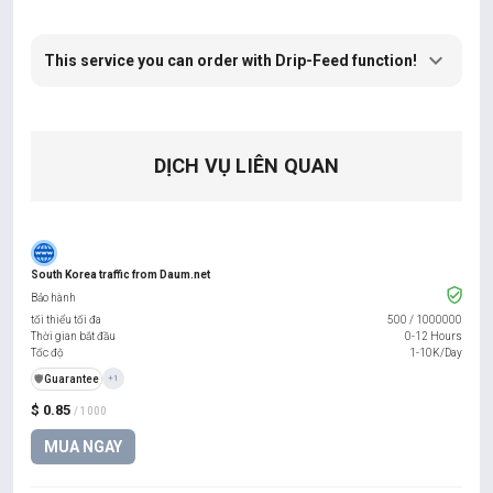
This service you can order with Drip-Feed function!
DỊCH VỤ LIÊN QUAN
South Korea traffic from Daum.net
Bảo hành
tối thiểu tối đa
500
/
1000000
Thời gian bắt đầu
0-12 Hours
Tốc độ
1-10K/Day
️🛡️
Guarantee
+1
$ 0.85
/ 1000
MUA NGAY