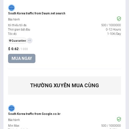
South Korea traffic from Daum.net search
Bảo hành
tối thiểu tối đa
500
/
1000000
Thời gian bắt đầu
0-12 Hours
Tốc độ
1-10K/Day
️🛡️
Guarantee
+1
$ 0.62
/ 1000
MUA NGAY
THƯỜNG XUYÊN MUA CÙNG
South Korea traffic from Google.co.kr
Bảo hành
Min Max
500
/
1000000