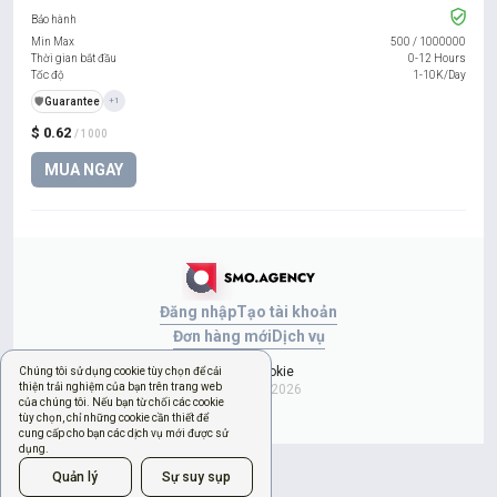
Bảo hành
Min Max
500
/
1000000
Thời gian bắt đầu
0-12 Hours
Tốc độ
1-10K/Day
️🛡️
Guarantee
+1
$ 0.62
/ 1000
MUA NGAY
Đăng nhập
Tạo tài khoản
Đơn hàng mới
Dịch vụ
Quản lý cookie
Chúng tôi sử dụng cookie tùy chọn để cải
thiện trải nghiệm của bạn trên trang web
Copyright © 2026
của chúng tôi. Nếu bạn từ chối các cookie
tùy chọn, chỉ những cookie cần thiết để
cung cấp cho bạn các dịch vụ mới được sử
dụng.
Quản lý
Sự suy sụp