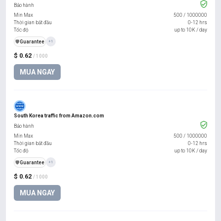
Bảo hành
Min Max
500
/
1000000
Thời gian bắt đầu
0-12 hrs
Tốc độ
up to 10K / day
️🛡️
Guarantee
+1
$ 0.62
/ 1000
MUA NGAY
South Korea traffic from Amazon.com
Bảo hành
Min Max
500
/
1000000
Thời gian bắt đầu
0-12 hrs
Tốc độ
up to 10K / day
️🛡️
Guarantee
+1
$ 0.62
/ 1000
MUA NGAY