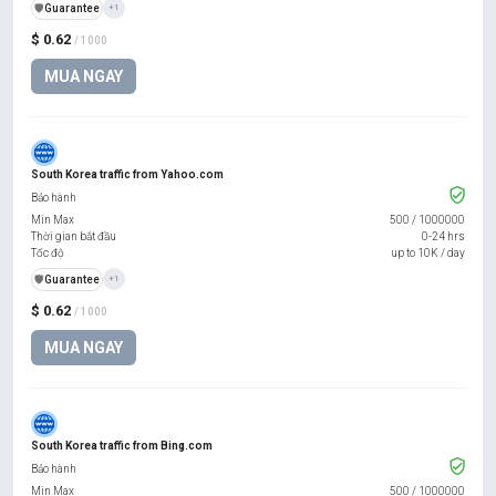
️🛡️
Guarantee
+1
$ 0.62
/ 1000
MUA NGAY
South Korea traffic from Yahoo.com
Bảo hành
Min Max
500
/
1000000
Thời gian bắt đầu
0-24 hrs
Tốc độ
up to 10K / day
️🛡️
Guarantee
+1
$ 0.62
/ 1000
MUA NGAY
South Korea traffic from Bing.com
Bảo hành
Min Max
500
/
1000000