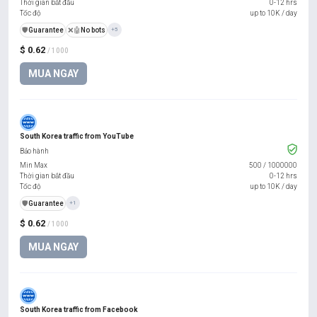
Thời gian bắt đầu
0-12 hrs
Tốc độ
up to 10K / day
️🛡️
Guarantee
❌🤖
No bots
+5
$ 0.62
/ 1000
MUA NGAY
South Korea traffic from YouTube
Bảo hành
Min Max
500
/
1000000
Thời gian bắt đầu
0-12 hrs
Tốc độ
up to 10K / day
️🛡️
Guarantee
+1
$ 0.62
/ 1000
MUA NGAY
South Korea traffic from Facebook