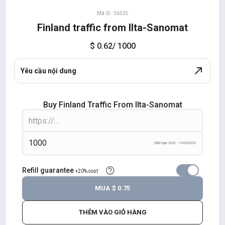
Mã ID : 36535
Finland traffic from Ilta-Sanomat
$ 0.62
/ 1000
Yêu cầu nội dung
Buy Finland Traffic From Ilta-Sanomat
Giới hạn 500 - 1000000
Refill guarantee
+20% cost
MUA
$ 0.75
THÊM VÀO GIỎ HÀNG