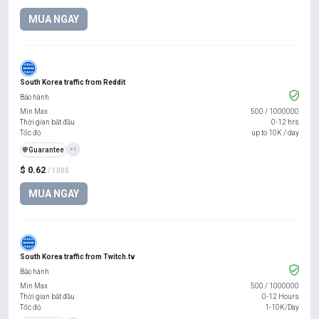
MUA NGAY
South Korea traffic from Reddit
Bảo hành
Min Max
500
/
1000000
Thời gian bắt đầu
0-12 hrs
Tốc độ
up to 10K / day
️🛡️
Guarantee
+1
$ 0.62
/ 1000
MUA NGAY
South Korea traffic from Twitch.tv
Bảo hành
Min Max
500
/
1000000
Thời gian bắt đầu
0-12 Hours
Tốc độ
1-10K/Day