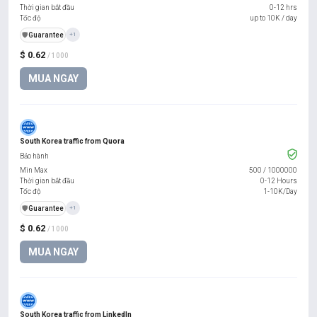
Thời gian bắt đầu
0-12 hrs
Tốc độ
up to 10K / day
️🛡️
Guarantee
+1
$ 0.62
/ 1000
MUA NGAY
South Korea traffic from Quora
Bảo hành
Min Max
500
/
1000000
Thời gian bắt đầu
0-12 Hours
Tốc độ
1-10K/Day
️🛡️
Guarantee
+1
$ 0.62
/ 1000
MUA NGAY
South Korea traffic from LinkedIn