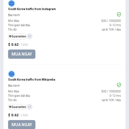
South Korea traffic from Instagram
Bảo hành
Min Max
500
/
1000000
Thời gian bắt đầu
0-12 hrs
Tốc độ
up to 10K / day
️🛡️
Guarantee
+1
$ 0.62
/ 1000
MUA NGAY
South Korea traffic from Wikipedia
Bảo hành
Min Max
500
/
1000000
Thời gian bắt đầu
0-12 hrs
Tốc độ
up to 10K / day
️🛡️
Guarantee
+1
$ 0.62
/ 1000
MUA NGAY