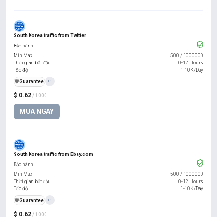
South Korea traffic from Twitter
Bảo hành
Min Max
500
/
1000000
Thời gian bắt đầu
0-12 Hours
Tốc độ
1-10K/Day
️🛡️
Guarantee
+1
$ 0.62
/ 1000
MUA NGAY
South Korea traffic from Ebay.com
Bảo hành
Min Max
500
/
1000000
Thời gian bắt đầu
0-12 Hours
Tốc độ
1-10K/Day
️🛡️
Guarantee
+1
$ 0.62
/ 1000