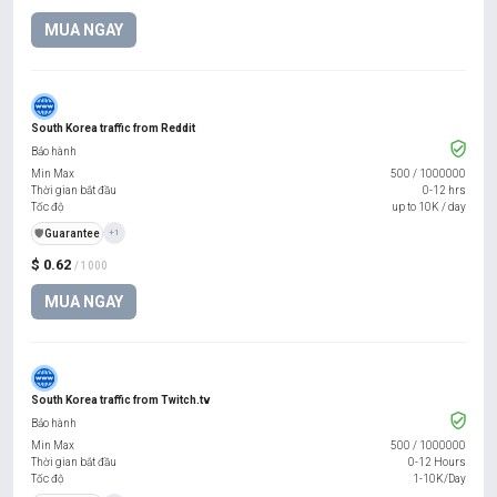
MUA NGAY
South Korea traffic from Reddit
Bảo hành
Min Max
500
/
1000000
Thời gian bắt đầu
0-12 hrs
Tốc độ
up to 10K / day
️🛡️
Guarantee
+1
$ 0.62
/ 1000
MUA NGAY
South Korea traffic from Twitch.tv
Bảo hành
Min Max
500
/
1000000
Thời gian bắt đầu
0-12 Hours
Tốc độ
1-10K/Day