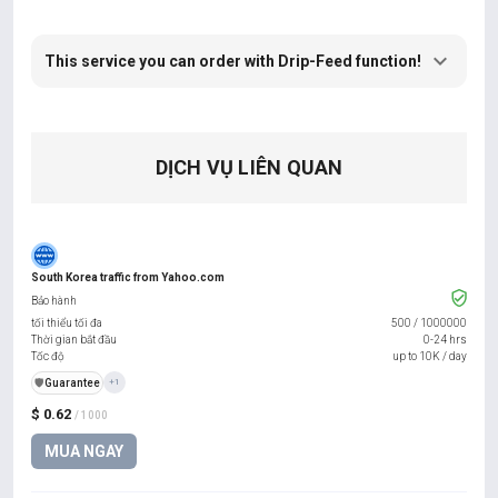
This service you can order with Drip-Feed function!
DỊCH VỤ LIÊN QUAN
South Korea traffic from Yahoo.com
Bảo hành
tối thiểu tối đa
500
/
1000000
Thời gian bắt đầu
0-24 hrs
Tốc độ
up to 10K / day
️🛡️
Guarantee
+1
$ 0.62
/ 1000
MUA NGAY