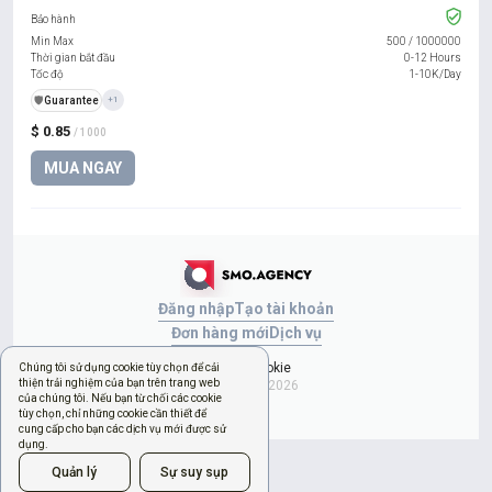
Bảo hành
Min Max
500
/
1000000
Thời gian bắt đầu
0-12 Hours
Tốc độ
1-10K/Day
️🛡️
Guarantee
+1
$ 0.85
/ 1000
MUA NGAY
Đăng nhập
Tạo tài khoản
Đơn hàng mới
Dịch vụ
Quản lý cookie
Chúng tôi sử dụng cookie tùy chọn để cải
thiện trải nghiệm của bạn trên trang web
Copyright © 2026
của chúng tôi. Nếu bạn từ chối các cookie
tùy chọn, chỉ những cookie cần thiết để
cung cấp cho bạn các dịch vụ mới được sử
dụng.
Quản lý
Sự suy sụp