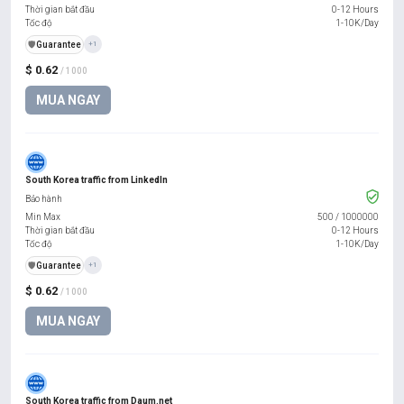
Thời gian bắt đầu
0-12 Hours
Tốc độ
1-10K/Day
️🛡️
Guarantee
+1
$ 0.62
/ 1000
MUA NGAY
South Korea traffic from LinkedIn
Bảo hành
Min Max
500
/
1000000
Thời gian bắt đầu
0-12 Hours
Tốc độ
1-10K/Day
️🛡️
Guarantee
+1
$ 0.62
/ 1000
MUA NGAY
South Korea traffic from Daum.net