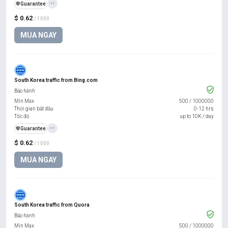
️🛡️
Guarantee
+1
$ 0.62
/ 1000
MUA NGAY
South Korea traffic from Bing.com
Bảo hành
Min Max
500
/
1000000
Thời gian bắt đầu
0-12 hrs
Tốc độ
up to 10K / day
️🛡️
Guarantee
+1
$ 0.62
/ 1000
MUA NGAY
South Korea traffic from Quora
Bảo hành
Min Max
500
/
1000000