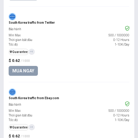
South Korea traffic from Twitter
Bảo hành
Min Max
500
/
1000000
Thời gian bắt đầu
0-12 Hours
Tốc độ
1-10K/Day
️🛡️
Guarantee
+1
$ 0.62
/ 1000
MUA NGAY
South Korea traffic from Ebay.com
Bảo hành
Min Max
500
/
1000000
Thời gian bắt đầu
0-12 Hours
Tốc độ
1-10K/Day
️🛡️
Guarantee
+1
$ 0.62
/ 1000