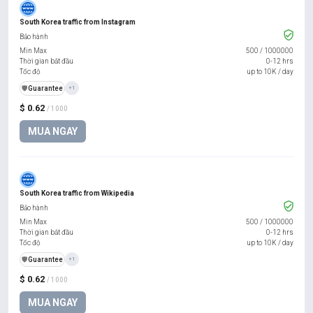
South Korea traffic from Instagram
Bảo hành
Min Max
500
/
1000000
Thời gian bắt đầu
0-12 hrs
Tốc độ
up to 10K / day
️🛡️
Guarantee
+1
$ 0.62
/ 1000
MUA NGAY
South Korea traffic from Wikipedia
Bảo hành
Min Max
500
/
1000000
Thời gian bắt đầu
0-12 hrs
Tốc độ
up to 10K / day
️🛡️
Guarantee
+1
$ 0.62
/ 1000
MUA NGAY