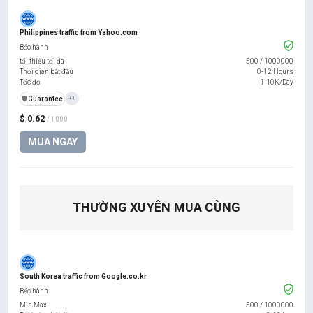
Philippines traffic from Yahoo.com
Bảo hành
tối thiểu tối đa
500
/
1000000
Thời gian bắt đầu
0-12 Hours
Tốc độ
1-10K/Day
️🛡️
Guarantee
+1
$ 0.62
/ 1000
MUA NGAY
THƯỜNG XUYÊN MUA CÙNG
South Korea traffic from Google.co.kr
Bảo hành
Min Max
500
/
1000000