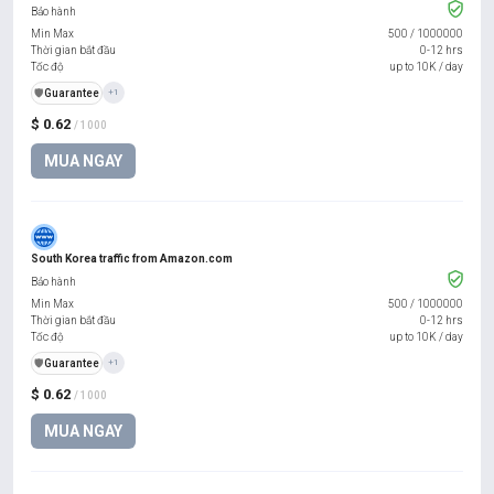
Bảo hành
Min Max
500
/
1000000
Thời gian bắt đầu
0-12 hrs
Tốc độ
up to 10K / day
️🛡️
Guarantee
+1
$ 0.62
/ 1000
MUA NGAY
South Korea traffic from Amazon.com
Bảo hành
Min Max
500
/
1000000
Thời gian bắt đầu
0-12 hrs
Tốc độ
up to 10K / day
️🛡️
Guarantee
+1
$ 0.62
/ 1000
MUA NGAY