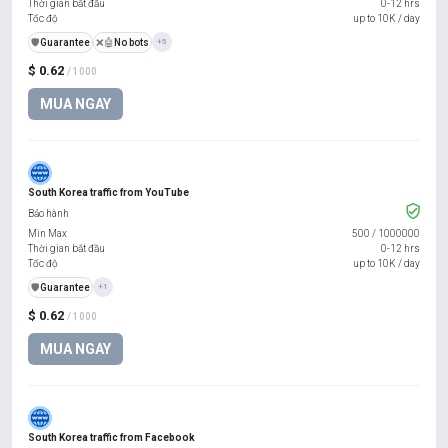
Thời gian bắt đầu
0-12 hrs
Tốc độ
up to 10K / day
️🛡️
Guarantee
❌🤖
No bots
+5
$ 0.62
/ 1000
MUA NGAY
South Korea traffic from YouTube
Bảo hành
Min Max
500
/
1000000
Thời gian bắt đầu
0-12 hrs
Tốc độ
up to 10K / day
️🛡️
Guarantee
+1
$ 0.62
/ 1000
MUA NGAY
South Korea traffic from Facebook