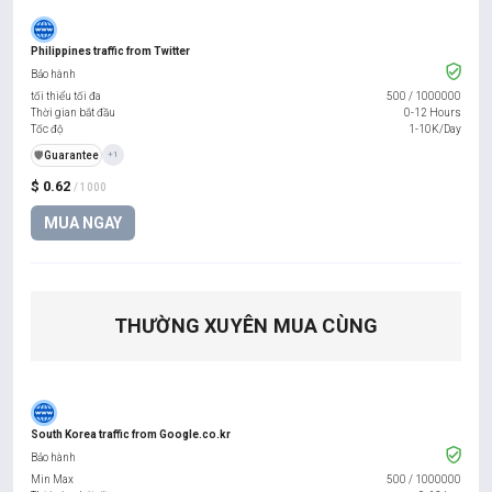
Philippines traffic from Twitter
Bảo hành
tối thiểu tối đa
500
/
1000000
Thời gian bắt đầu
0-12 Hours
Tốc độ
1-10K/Day
️🛡️
Guarantee
+1
$ 0.62
/ 1000
MUA NGAY
THƯỜNG XUYÊN MUA CÙNG
South Korea traffic from Google.co.kr
Bảo hành
Min Max
500
/
1000000