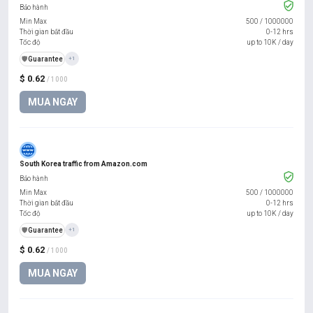
Bảo hành
Min Max
500
/
1000000
Thời gian bắt đầu
0-12 hrs
Tốc độ
up to 10K / day
️🛡️
Guarantee
+1
$ 0.62
/ 1000
MUA NGAY
South Korea traffic from Amazon.com
Bảo hành
Min Max
500
/
1000000
Thời gian bắt đầu
0-12 hrs
Tốc độ
up to 10K / day
️🛡️
Guarantee
+1
$ 0.62
/ 1000
MUA NGAY