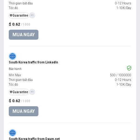
Thời gian bắt đầu
0-12 Hours
Tốc độ
1-10K/Day
️🛡️
Guarantee
+1
$ 0.62
/ 1000
MUA NGAY
South Korea traffic from LinkedIn
Bảo hành
Min Max
500
/
1000000
Thời gian bắt đầu
0-12 Hours
Tốc độ
1-10K/Day
️🛡️
Guarantee
+1
$ 0.62
/ 1000
MUA NGAY
South Korea traffic from Daum.net