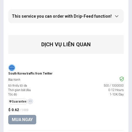
This service you can order with Drip-Feed function!
DỊCH VỤ LIÊN QUAN
South Korea traffic from Twitter
Bảo hành
tối thiểu tối đa
500
/
1000000
Thời gian bắt đầu
0-12 Hours
Tốc độ
1-10K/Day
️🛡️
Guarantee
+1
$ 0.62
/ 1000
MUA NGAY