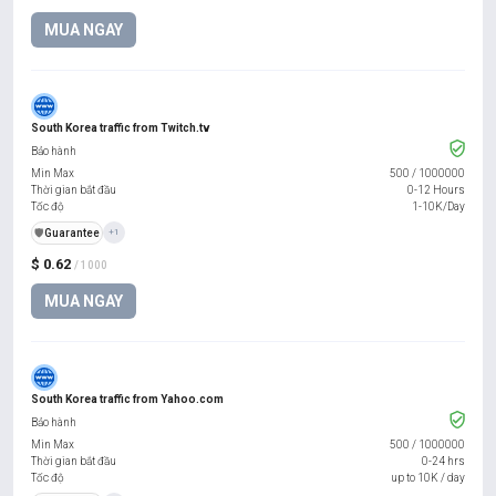
MUA NGAY
South Korea traffic from Twitch.tv
Bảo hành
Min Max
500
/
1000000
Thời gian bắt đầu
0-12 Hours
Tốc độ
1-10K/Day
️🛡️
Guarantee
+1
$ 0.62
/ 1000
MUA NGAY
South Korea traffic from Yahoo.com
Bảo hành
Min Max
500
/
1000000
Thời gian bắt đầu
0-24 hrs
Tốc độ
up to 10K / day