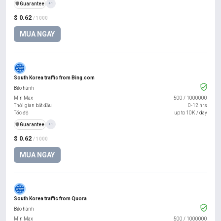
️🛡️
Guarantee
+1
$ 0.62
/ 1000
MUA NGAY
South Korea traffic from Bing.com
Bảo hành
Min Max
500
/
1000000
Thời gian bắt đầu
0-12 hrs
Tốc độ
up to 10K / day
️🛡️
Guarantee
+1
$ 0.62
/ 1000
MUA NGAY
South Korea traffic from Quora
Bảo hành
Min Max
500
/
1000000