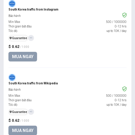
South Korea traffic from Instagram
Bảo hành
Min Max
500
/
1000000
Thời gian bắt đầu
0-12 hrs
Tốc độ
up to 10K / day
️🛡️
Guarantee
+1
$ 0.62
/ 1000
MUA NGAY
South Korea traffic from Wikipedia
Bảo hành
Min Max
500
/
1000000
Thời gian bắt đầu
0-12 hrs
Tốc độ
up to 10K / day
️🛡️
Guarantee
+1
$ 0.62
/ 1000
MUA NGAY