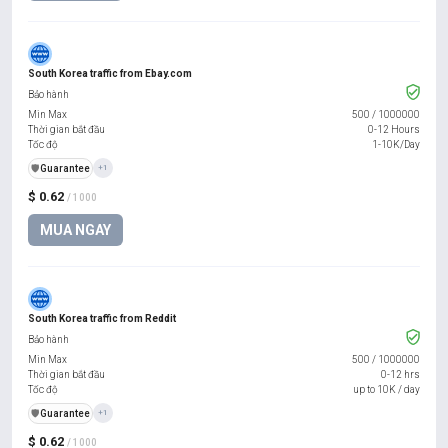
South Korea traffic from Ebay.com
Bảo hành
Min Max
500
/
1000000
Thời gian bắt đầu
0-12 Hours
Tốc độ
1-10K/Day
️🛡️
Guarantee
+1
$ 0.62
/ 1000
MUA NGAY
South Korea traffic from Reddit
Bảo hành
Min Max
500
/
1000000
Thời gian bắt đầu
0-12 hrs
Tốc độ
up to 10K / day
️🛡️
Guarantee
+1
$ 0.62
/ 1000